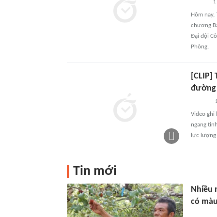
1
Hôm nay, 
chương Bả
Đại đội C
Phòng.
[CLIP] 
đường
1
Video ghi 
ngang tỉn
lực lượng 
Tin mới
Nhiều 
có màu