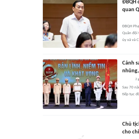
ĐBQH đề
quan Q
ĐBQH Phạm
Quân đội 
ủy xã và C
Cảnh s
nhũng, 
2 
Sau 70 nă
tiếp tục 
Chủ tị
cho ch