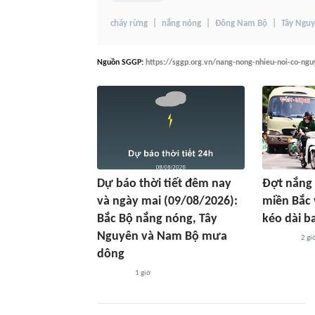
cháy rừng
nắng nóng
Đông Nam Bộ
Tây Ngu
Nguồn
SGGP
:
https://sggp.org.vn/nang-nong-nhieu-noi-co-ng
Dự báo thời tiết đêm nay
Đợt nắng 
và ngày mai (09/08/2026):
miền Bắc 
Bắc Bộ nắng nóng, Tây
kéo dài b
Nguyên và Nam Bộ mưa
2 gi
dông
1 giờ