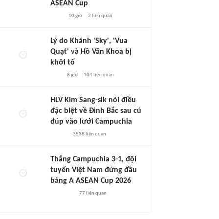
ASEAN Cup
10 giờ
2
liên quan
Lý do Khánh 'Sky', 'Vua
Quạt' và Hồ Văn Khoa bị
khởi tố
8 giờ
104
liên quan
HLV Kim Sang-sik nói điều
đặc biệt về Đình Bắc sau cú
đúp vào lưới Campuchia
3538
liên quan
Thắng Campuchia 3-1, đội
tuyển Việt Nam đứng đầu
bảng A ASEAN Cup 2026
77
liên quan