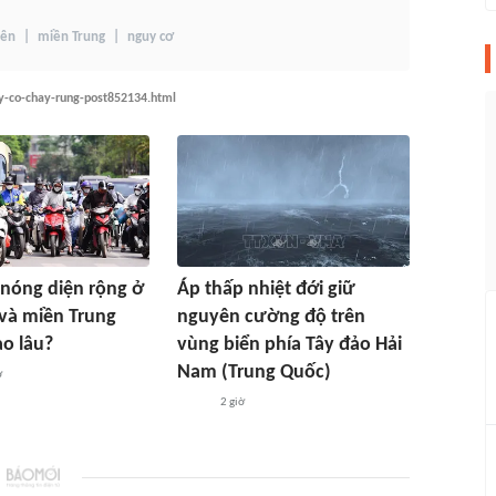
yên
miền Trung
nguy cơ
uy-co-chay-rung-post852134.html
nóng diện rộng ở
Áp thấp nhiệt đới giữ
và miền Trung
nguyên cường độ trên
ao lâu?
vùng biển phía Tây đảo Hải
Nam (Trung Quốc)
ờ
2 giờ