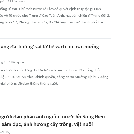
 giờ
11
liên quan
Tổng Bí thư, Chủ tịch nước Tô Lâm có quyết định truy tặng Huân
o vệ Tổ quốc cho Trung sĩ Cao Tuấn Anh, nguyên chiến sĩ Trung đội 2,
ông binh 17, Phòng Tham mưu, Bộ Chỉ huy quân sự thành phố Hải
Tảng đá 'khủng' sạt lở từ vách núi cao xuống
 giờ
3
liên quan
lại khoảnh khắc tảng đá lớn từ vách núi cao bị sạt lở xuống chắn
h lộ 543D. Sau vụ việc, chính quyền, công an xã Mường Típ huy động
giải phóng để giao thông thông suốt.
người dân phản ánh nguồn nước hồ Sông Biêu
 xám đục, ảnh hưởng cây trồng, vật nuôi
vài giây