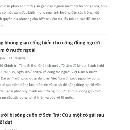
ời dân phản ánh thời gian gần đây, nguồn nước tại hồ Sông Biêu, tỉnh
 có màu xám đục khiến họ lo ngại ảnh hưởng đến cây trồng, vật
nh quyền địa phương cho biết sẽ kiểm tra, lấy mẫu nước để làm rõ
ân.
g không gian cống hiến cho cộng đồng người
am ở nước ngoài
 giây
11
liên quan
Bộ Chính trị, Tổng Bí thư, Chủ tịch nước Tô Lâm đã ký ban hành Nghị
23-NQ/TW, ngày 02/8/2026 về công tác người Việt Nam ở nước
c Đại sứ, Trưởng cơ quan đại diện Việt Nam ở nước ngoài kỳ vọng,
t sẽ tạo thêm động lực, niềm tin và cơ sở để cộng đồng người Việt
c ngoài phát huy mạnh mẽ hơn nguồn lực, trí tuệ, đóng góp trực
ự nghiệp xây dựng, phát triển và bảo vệ Tổ quốc.
gười bị sóng cuốn ở Sơn Trà: Cứu một cô gái sau
rôi dạt