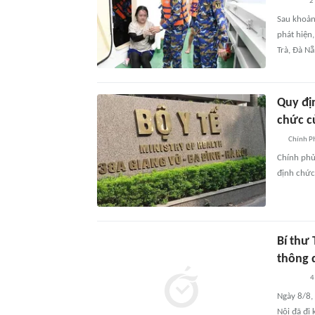
2
Sau khoản
phát hiện
Trà, Đà Nẵ
Quy đị
chức c
Chính P
Chính phủ
định chức
Bí thư 
thông 
4
Ngày 8/8, 
Nội đã đi 