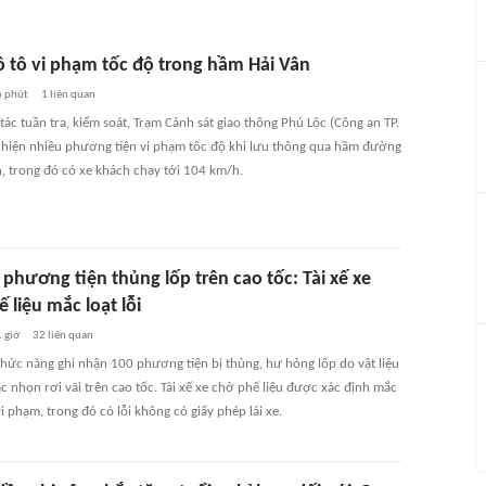
ô tô vi phạm tốc độ trong hầm Hải Vân
 phút
1
liên quan
ác tuần tra, kiểm soát, Trạm Cảnh sát giao thông Phú Lộc (Công an TP.
 hiện nhiều phương tiện vi phạm tốc độ khi lưu thông qua hầm đường
n, trong đó có xe khách chạy tới 104 km/h.
 phương tiện thủng lốp trên cao tốc: Tài xế xe
 liệu mắc loạt lỗi
 giờ
32
liên quan
hức năng ghi nhận 100 phương tiện bị thủng, hư hỏng lốp do vật liệu
ắc nhọn rơi vãi trên cao tốc. Tài xế xe chở phế liệu được xác định mắc
vi phạm, trong đó có lỗi không có giấy phép lái xe.