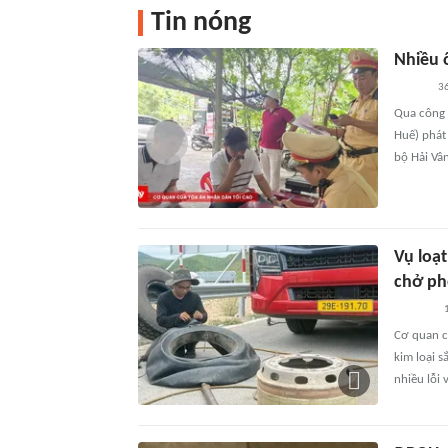
Tin nóng
Nhiều 
36
Qua công t
Huế) phát
bộ Hải Vâ
Vụ loạt
chở phế
1
Cơ quan c
kim loại s
nhiều lỗi 