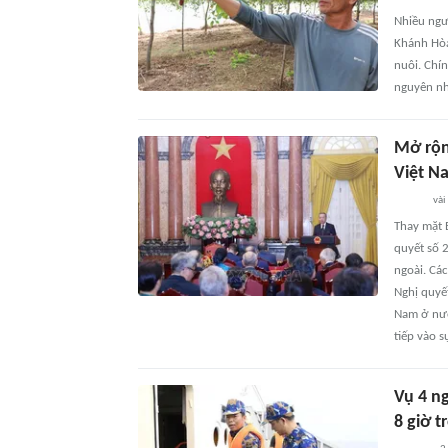
Nhiều ngư
Khánh Hòa
nuôi. Chí
nguyên nh
Mở rộn
Việt N
vài
Thay mặt 
quyết số 
ngoài. Cá
Nghị quyế
Nam ở nướ
tiếp vào s
Vụ 4 n
8 giờ t