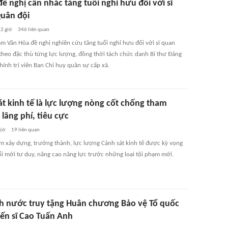
 nghị cân nhắc tăng tuổi nghỉ hưu đối với sĩ
uân đội
2 giờ
346
liên quan
 Văn Hòa đề nghị nghiên cứu tăng tuổi nghỉ hưu đối với sĩ quan
theo đặc thù từng lực lượng, đồng thời tách chức danh Bí thư Đảng
hính trị viên Ban Chỉ huy quân sự cấp xã.
át kinh tế là lực lượng nòng cốt chống tham
lãng phí, tiêu cực
giờ
19
liên quan
m xây dựng, trưởng thành, lực lượng Cảnh sát kinh tế được kỳ vọng
đổi mới tư duy, nâng cao năng lực trước những loại tội phạm mới.
ch nước truy tặng Huân chương Bảo vệ Tổ quốc
iến sĩ Cao Tuấn Anh