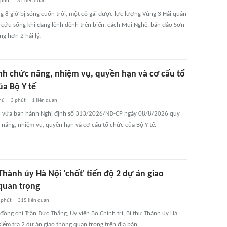
 phút
31
liên quan
g 8 giờ bị sóng cuốn trôi, một cô gái được lực lượng Vùng 3 Hải quân
, cứu sống khi đang lênh đênh trên biển, cách Mũi Nghê, bán đảo Sơn
ng hơn 2 hải lý.
nh chức năng, nhiệm vụ, quyền hạn và cơ cấu tổ
ủa Bộ Y tế
hủ
3 phút
1
liên quan
 vừa ban hành Nghị định số 313/2026/NĐ-CP ngày 08/8/2026 quy
 năng, nhiệm vụ, quyền hạn và cơ cấu tổ chức của Bộ Y tế.
Thành ủy Hà Nội 'chốt' tiến độ 2 dự án giao
quan trọng
 phút
315
liên quan
đồng chí Trần Đức Thắng, Ủy viên Bộ Chính trị, Bí thư Thành ủy Hà
kiểm tra 2 dự án giao thông quan trọng trên địa bàn.