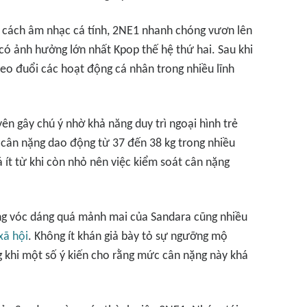
g cách âm nhạc cá tính, 2NE1 nhanh chóng vươn lên
ó ảnh hưởng lớn nhất Kpop thế hệ thứ hai. Sau khi
eo đuổi các hoạt động cá nhân trong nhiều lĩnh
n gây chú ý nhờ khả năng duy trì ngoại hình trẻ
ì cân nặng dao động từ 37 đến 38 kg trong nhiều
 ít từ khi còn nhỏ nên việc kiểm soát cân nặng
ng vóc dáng quá mảnh mai của Sandara cũng nhiều
xã hội
. Không ít khán giả bày tỏ sự ngưỡng mộ
ng khi một số ý kiến cho rằng mức cân nặng này khá