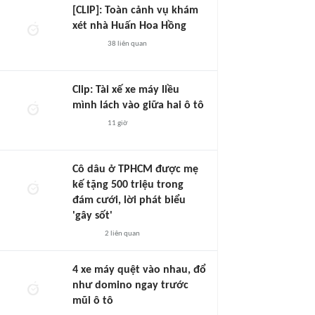
[CLIP]: Toàn cảnh vụ khám
xét nhà Huấn Hoa Hồng
38
liên quan
Clip: Tài xế xe máy liều
mình lách vào giữa hai ô tô
11 giờ
Cô dâu ở TPHCM được mẹ
kế tặng 500 triệu trong
đám cưới, lời phát biểu
'gây sốt'
2
liên quan
4 xe máy quệt vào nhau, đổ
như domino ngay trước
mũi ô tô