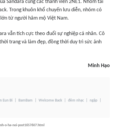
của Sandara cùng các thành viên 2NE1. Nhóm tái
ack
. Trong khuôn khổ chuyến lưu diễn, nhóm có
 lớn từ người hâm mộ Việt Nam.
ra vẫn tích cực theo đuổi sự nghiệp cá nhân. Cô
 thời trang và làm đẹp, đồng thời duy trì sức ảnh
Minh Hạo
 Eun Bi
BamBam
Welcome Back
đêm nhạc
ngập
nh-o-ha-noi-post1657607.html