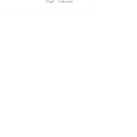
10 giờ
1
liên quan