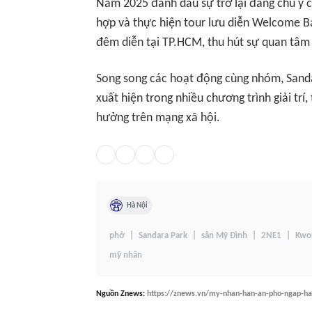
Năm 2025 đánh dấu sự trở lại đáng chú ý 
hợp và thực hiện tour lưu diễn
Welcome B
đêm diễn tại TP.HCM, thu hút sự quan tâm
Song song các hoạt động cùng nhóm, Sanda
xuất hiện trong nhiều chương trình giải trí,
hưởng trên mạng xã hội.
Hà Nội
phở
Sandara Park
sân Mỹ Đình
2NE1
Kwon
mỹ nhân
Nguồn
Znews
:
https://znews.vn/my-nhan-han-an-pho-ngap-ha