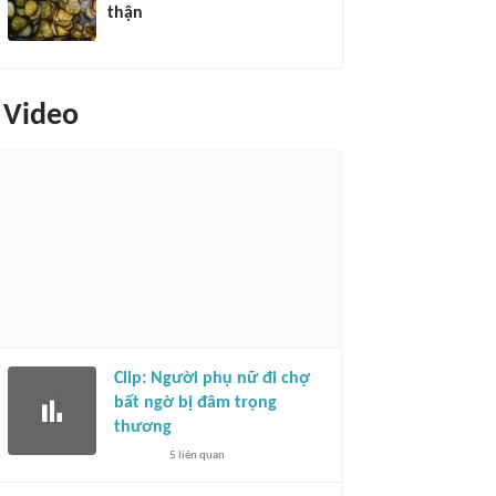
thận
Video
Clip: Người phụ nữ đi chợ
bất ngờ bị đâm trọng
thương
5
liên quan