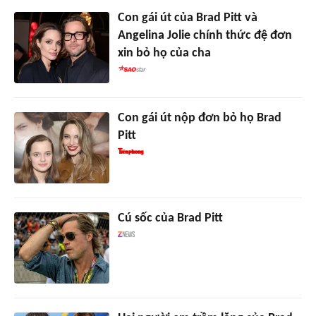
Con gái út của Brad Pitt và
Angelina Jolie chính thức đệ đơn
xin bỏ họ của cha
Con gái út nộp đơn bỏ họ Brad
Pitt
Cú sốc của Brad Pitt