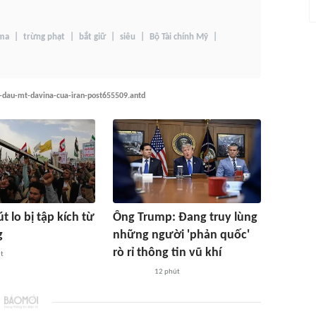
 ma
trừng phạt
bắt giữ
siêu
Bộ Tài chính Mỹ
o-dau-mt-davina-cua-iran-post655509.antd
t lo bị tập kích từ
Ông Trump: Đang truy lùng
g
những người 'phản quốc'
rò rỉ thông tin vũ khí
t
12 phút