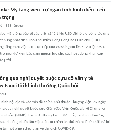
ola: Mỹ tăng viện trợ ngăn tình hình diễn biến
 trọng
iờ
823
liên quan
giao Mỹ thông báo sẽ cấp thêm 242 triệu USD để hỗ trợ công tác ứng
ợt bùng phát dịch Ebola tại miền Đông Cộng hòa Dân chủ (CHDC)
ng tổng mức viện trợ trực tiếp của Washington lên 512 triệu USD.
trợ mới dự kiến bảo đảm nguồn lực cho các hoạt động khẩn cấp
áng tới.
ông qua nghị quyết buộc cựu cố vấn y tế
y Fauci tội khinh thường Quốc hội
 phút
 ninh nội địa và Các vấn đề chính phủ thuộc Thượng viện Mỹ ngày
ông qua nghị quyết buộc cựu Giám đốc Viện Quốc gia về Dị ứng và
n nhiễm (NIAID), bác sĩ Anthony Fauci, 86 tuổi, tội khinh thường
sau khi ông nhiều lần viện dẫn Tu chính án thứ Năm để từ chối trả lời
i tại một phiên điều trần về đại dịch COVID-19.