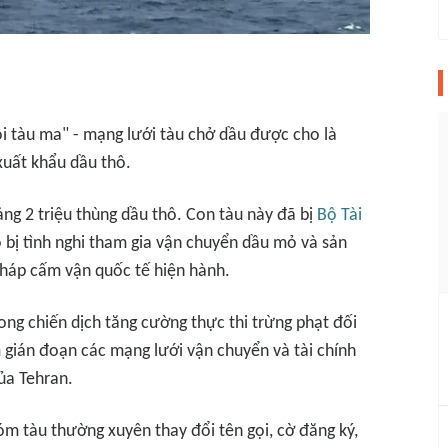
i tàu ma" - mạng lưới tàu chở dầu được cho là
 xuất khẩu dầu thô.
g 2 triệu thùng dầu thô. Con tàu này đã bị
Bộ Tài
bị tình nghi tham gia vận chuyển dầu mỏ và sản
pháp cấm vận quốc tế hiện hành.
ong chiến dịch tăng cường thực thi trừng phạt đối
m gián đoạn các mạng lưới vận chuyển và tài chính
ủa Tehran.
m tàu thường xuyên thay đổi tên gọi, cờ đăng ký,