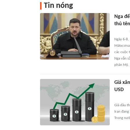
Tin nóng
Nga để
thủ tên
Ngày 6-8,
Mátxcơva 
các cuộc 
Nga vẫn s
phán Mỹ.
Giá xăn
USD
Giá dầu th
Iran đang 
Trong nướ