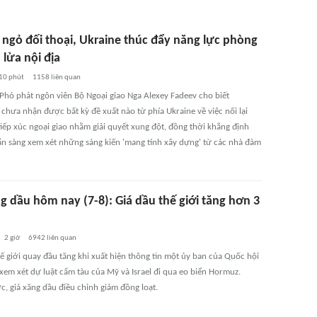
 ngỏ đối thoại, Ukraine thúc đẩy năng lực phòng
 lửa nội địa
10 phút
1158
liên quan
 Phó phát ngôn viên Bộ Ngoại giao Nga Alexey Fadeev cho biết
chưa nhận được bất kỳ đề xuất nào từ phía Ukraine về việc nối lại
tiếp xúc ngoại giao nhằm giải quyết xung đột, đồng thời khẳng định
ẵn sàng xem xét những sáng kiến 'mang tính xây dựng' từ các nhà đàm
g dầu hôm nay (7-8): Giá dầu thế giới tăng hơn 3
2 giờ
6942
liên quan
ế giới quay đầu tăng khi xuất hiện thông tin một ủy ban của Quốc hội
xem xét dự luật cấm tàu của Mỹ và Israel đi qua eo biển Hormuz.
c, giá xăng dầu điều chỉnh giảm đồng loạt.