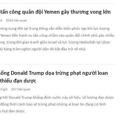
 tấn công quân đội Yemen gây thương vong lớn
iờ
2050
liên quan
nóng xung đột tại Trung Đông vẫn diễn biến phức tạp khi lực lượng
i Yemen tiến hành vụ tấn công nhằm vào quân đội chính phủ gây nhiều
g, trong khi giao tranh giữa Israel và lực lượng Hezbollah tại Liban
 dù hàng trăm nghìn người dân đã bắt đầu trở về nhà.
hống Donald Trump dọa trừng phạt người loan
 thiếu đạn dược
10 giờ
267
liên quan
g Mỹ Donald Trump khẳng định nước này sở hữu 'số lượng đạn dược
 đồng thời cảnh báo sẽ trừng phạt những ai loan tin đang có tình
ếu hụt đạn dược.