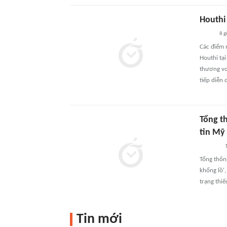
Houthi
8 g
Các điểm 
Houthi tạ
thương von
tiếp diễn
Tổng t
tin Mỹ
Tổng thốn
khổng lồ',
trạng thi
Tin mới