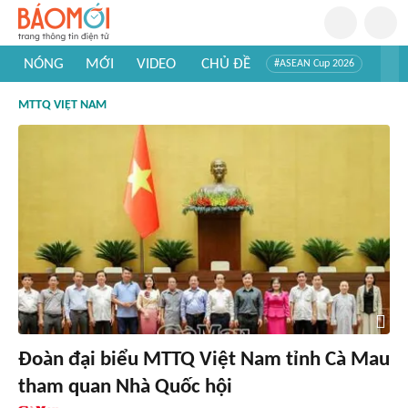
NÓNG
MỚI
VIDEO
CHỦ ĐỀ
#ASEAN Cup 2026
#Trí tuệ nhân tạo
#Mỹ - Iran
#Khám phá Việt Nam
MTTQ VIỆT NAM
#Khám phá thế giới
Đoàn đại biểu MTTQ Việt Nam tỉnh Cà Mau
tham quan Nhà Quốc hội