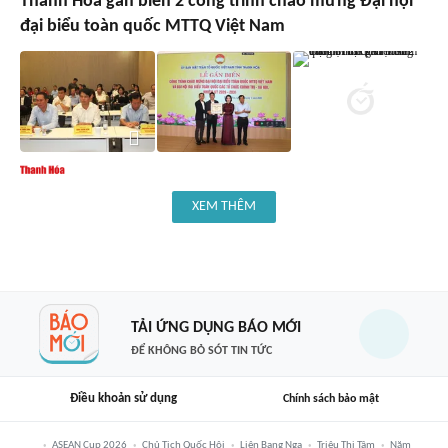
Thanh Hóa gắn biển 2 công trình chào mừng Đại hội
đại biểu toàn quốc MTTQ Việt Nam
XEM THÊM
TẢI ỨNG DỤNG BÁO MỚI
ĐỂ KHÔNG BỎ SÓT TIN TỨC
Điều khoản sử dụng
Chính sách bảo mật
ASEAN Cup 2026
Chủ Tịch Quốc Hội
Liên Bang Nga
Triệu Thị Tâm
Năm