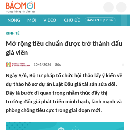
NÓNG
MỚI
VIDEO
CHỦ ĐỀ
#ASEAN Cup 2026
#Trí tuệ nhân tạo
#Mỹ - Iran
#Khám phá Việt Nam
KINH TẾ
#Khám phá thế giới
Mở rộng tiêu chuẩn được trở thành đấu
giá viên
10/6/2026
Gốc
Ngày 9/6, Bộ Tư pháp tổ chức hội thảo lấy ý kiến về
dự thảo hồ sơ dự án Luật Đấu giá tài sản sửa đổi.
Đây là bước đi quan trọng nhằm thúc đẩy thị
trường đấu giá phát triển minh bạch, lành mạnh và
phòng chống tiêu cực trong giai đoạn mới.