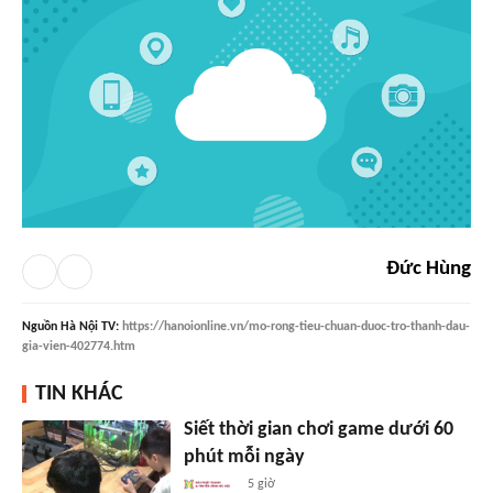
Đức Hùng
Nguồn
Hà Nội TV
:
https://hanoionline.vn/mo-rong-tieu-chuan-duoc-tro-thanh-dau-
gia-vien-402774.htm
TIN KHÁC
Siết thời gian chơi game dưới 60
phút mỗi ngày
5 giờ