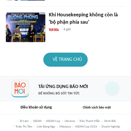
Khi Housekeeping không còn là
'bộ phận phía sau'
4 giờ
VỀ TRANG CHỦ
TẢI ỨNG DỤNG BÁO MỚI
ĐỂ KHÔNG BỎ SÓT TIN TỨC
Điều khoản sử dụng
Chính sách bảo mật
Tô Lâm
ASEAN
ASEAN Cup
Ukraine
Trần Thanh Mẫn
Đình Bắc
Triệu Thị Tâm
Liên Bang Nga
Malaysia
ASEAN Cup 2026
Doanh Nghiệp