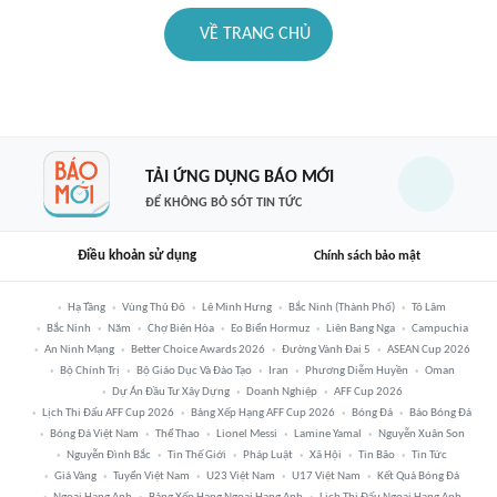
VỀ TRANG CHỦ
TẢI ỨNG DỤNG BÁO MỚI
ĐỂ KHÔNG BỎ SÓT TIN TỨC
Điều khoản sử dụng
Chính sách bảo mật
Hạ Tầng
Vùng Thủ Đô
Lê Minh Hưng
Bắc Ninh (thành Phố)
Tô Lâm
Bắc Ninh
Năm
Chợ Biên Hòa
Eo Biển Hormuz
Liên Bang Nga
Campuchia
An Ninh Mạng
Better Choice Awards 2026
Đường Vành Đai 5
ASEAN Cup 2026
Bộ Chính Trị
Bộ Giáo Dục Và Đào Tạo
Iran
Phương Diễm Huyền
Oman
Dự Án Đầu Tư Xây Dựng
Doanh Nghiệp
AFF Cup 2026
Lịch Thi Đấu AFF Cup 2026
Bảng Xếp Hạng AFF Cup 2026
Bóng Đá
Báo Bóng Đá
Bóng Đá Việt Nam
Thể Thao
Lionel Messi
Lamine Yamal
Nguyễn Xuân Son
Nguyễn Đình Bắc
Tin Thế Giới
Pháp Luật
Xã Hội
Tin Bão
Tin Tức
Giá Vàng
Tuyển Việt Nam
U23 Việt Nam
U17 Việt Nam
Kết Quả Bóng Đá