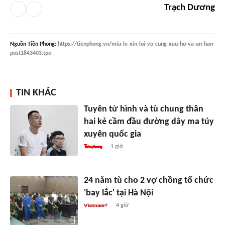
Trạch Dương
Nguồn
Tiền Phong
:
https://tienphong.vn/miu-le-xin-loi-vo-cung-xau-ho-va-an-han-
post1843403.tpo
TIN KHÁC
Tuyên tử hình và tù chung thân
hai kẻ cầm đầu đường dây ma túy
xuyên quốc gia
1 giờ
24 năm tù cho 2 vợ chồng tổ chức
'bay lắc' tại Hà Nội
4 giờ