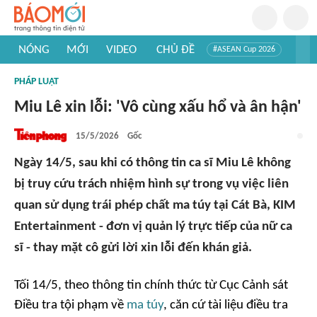
NÓNG
MỚI
VIDEO
CHỦ ĐỀ
#ASEAN Cup 2026
#Trí tuệ nhân tạo
#Mỹ - Iran
#Khám phá Việt Nam
PHÁP LUẬT
#Khám phá thế giới
Miu Lê xin lỗi: 'Vô cùng xấu hổ và ân hận'
15/5/2026
Gốc
Ngày 14/5, sau khi có thông tin ca sĩ Miu Lê không
bị truy cứu trách nhiệm hình sự trong vụ việc liên
quan sử dụng trái phép chất ma túy tại Cát Bà, KIM
Entertainment - đơn vị quản lý trực tiếp của nữ ca
sĩ - thay mặt cô gửi lời xin lỗi đến khán giả.
Tối 14/5, theo thông tin chính thức từ Cục Cảnh sát
Điều tra tội phạm về
ma túy
, căn cứ tài liệu điều tra