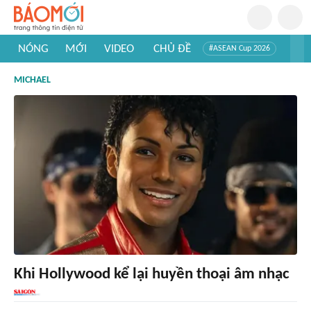
NÓNG
MỚI
VIDEO
CHỦ ĐỀ
#ASEAN Cup 2026
#Trí tuệ nhân tạo
#Mỹ - Iran
#Khám phá Việt Nam
MICHAEL
#Khám phá thế giới
Khi Hollywood kể lại huyền thoại âm nhạc