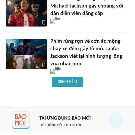
Michael Jackson gây choáng với
dàn diễn viên đẳng cấp
Phim rùng rợn về cơn ác mộng
chạy xe đêm gây tò mò, Jaafar
Jackson viết lại hình tượng 'ông
vua nhạc pop'
XEM THÊM
TẢI ỨNG DỤNG BÁO MỚI
ĐỂ KHÔNG BỎ SÓT TIN TỨC