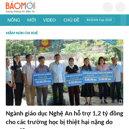
NÓNG
MỚI
VIDEO
CHỦ ĐỀ
#ASEAN Cup 2026
#Trí tuệ nhân tạo
#Mỹ - Iran
#Khám phá Việt Nam
MẦM NON CHI KHÊ
#Khám phá thế giới
Ngành giáo dục Nghệ An hỗ trợ 1,2 tỷ đồng
cho các trường học bị thiệt hại nặng do