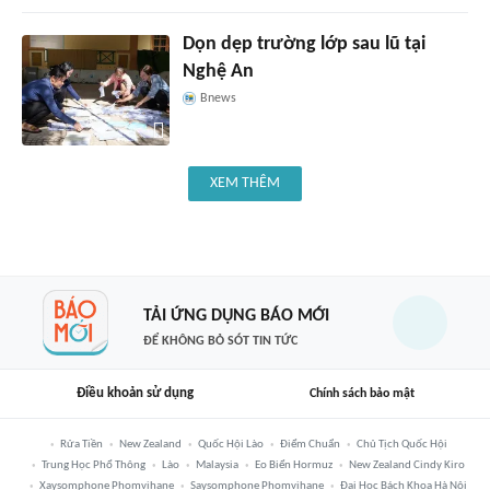
Dọn dẹp trường lớp sau lũ tại
Nghệ An
Bnews
XEM THÊM
TẢI ỨNG DỤNG BÁO MỚI
ĐỂ KHÔNG BỎ SÓT TIN TỨC
Điều khoản sử dụng
Chính sách bảo mật
Rửa Tiền
New Zealand
Quốc Hội Lào
Điểm Chuẩn
Chủ Tịch Quốc Hội
Trung Học Phổ Thông
Lào
Malaysia
Eo Biển Hormuz
New Zealand Cindy Kiro
Xaysomphone Phomvihane
Saysomphone Phomvihane
Đại Học Bách Khoa Hà Nội