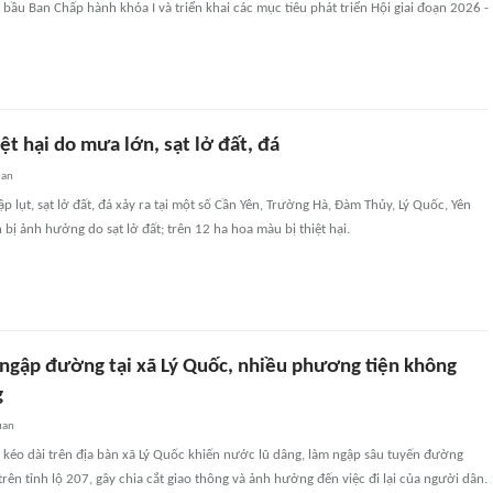
bầu Ban Chấp hành khóa I và triển khai các mục tiêu phát triển Hội giai đoạn 2026 -
ệt hại do mưa lớn, sạt lở đất, đá
uan
ập lụt, sạt lở đất, đá xảy ra tại một số Cần Yên, Trường Hà, Đàm Thủy, Lý Quốc, Yên
 bị ảnh hưởng do sạt lở đất; trên 12 ha hoa màu bị thiệt hại.
ngập đường tại xã Lý Quốc, nhiều phương tiện không
g
uan
 kéo dài trên địa bàn xã Lý Quốc khiến nước lũ dâng, làm ngập sâu tuyến đường
rên tỉnh lộ 207, gây chia cắt giao thông và ảnh hưởng đến việc đi lại của người dân.