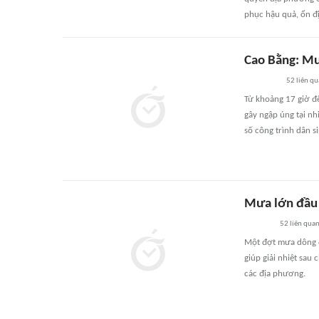
phục hậu quả, ổn đ
Cao Bằng: Mư
52
liên qu
Từ khoảng 17 giờ đế
gây ngập úng tại nh
số công trình dân s
Mưa lớn đầu 
52
liên qua
Một đợt mưa dông d
giúp giải nhiệt sau
các địa phương.