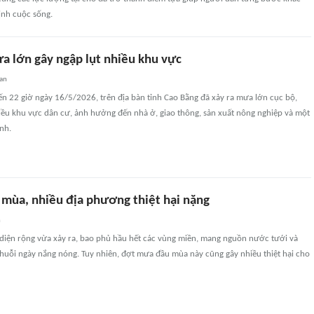
ịnh cuộc sống.
a lớn gây ngập lụt nhiều khu vực
an
n 22 giờ ngày 16/5/2026, trên địa bàn tỉnh Cao Bằng đã xảy ra mưa lớn cục bộ,
iều khu vực dân cư, ảnh hưởng đến nhà ở, giao thông, sản xuất nông nghiệp và một
inh.
mùa, nhiều địa phương thiệt hại nặng
n
iện rộng vừa xảy ra, bao phủ hầu hết các vùng miền, mang nguồn nước tưới và
 chuỗi ngày nắng nóng. Tuy nhiên, đợt mưa đầu mùa này cũng gây nhiều thiệt hại cho