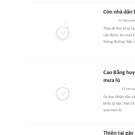
Còn nhà dân b
52
liên qua
Theo Bí thư xã Lý Q
cận được do mưa lũ 
thông đường, tiếp 
Cao Bằng huy
mưa lũ
52
liên q
Ủy ban Nhân dân xã
khẩu Lý Vạn, Ban C
quả mưa lũ.
Thiên tai gây