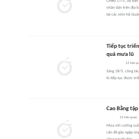
Chiều 17/5, Ủy ban
nhân dân trên địa 
tại các xóm Nà Quả
Tiếp tục triể
quả mưa lũ
52
liên q
Sáng 18/5, công tá
lũ tiếp tục được tri
Cao Bằng tập
52
liên quan
Mưa với cường suất 
cận đã gây ngập ún