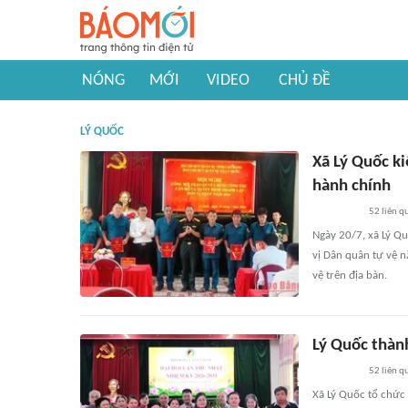
NÓNG
MỚI
VIDEO
CHỦ ĐỀ
LÝ QUỐC
Xã Lý Quốc k
hành chính
52
liên q
Ngày 20/7, xã Lý Qu
vị Dân quân tự vệ n
vệ trên địa bàn.
Lý Quốc thàn
52
liên q
Xã Lý Quốc tổ chức