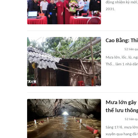
động nhiệm kỳ mới, 
2031.
Cao Bằng: Thi
52
liên q
Mưa lớn, lốc, lũ, ng
Thổ... làm 1 nhà dân
Mưa lớn gây 
thể lưu thôn
52
liên q
Sáng 17/6, mưa lớn
xuyên qua hang đá t