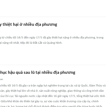
 thiệt hại ở nhiều địa phương
n
từ chiều tối 16/5 đến ngày 17/5 đã gây thiệt hại nặng ở nhiều địa phương, trong
ại nặng nề nhất, tiếp đó là Đắk Lắk và Quảng Ninh.
hục hậu quả sau lũ tại nhiều địa phương
uan
chiều tối 16/5 đã gây ra trận ngập lụt nghiêm trọng tại các xã Lý Quốc, Đàm Thủy và
cận, gây thiệt hại lớn về nhà ở, sản xuất nông nghiệp, giao thông và công trình dân
của Chi cục Tài nguyên nước cập nhật đến 16 giờ ngày 17/5, tổng thiệt hại ước tính
 Giữa khó khăn do thiên tai gây ra, sự vào cuộc khẩn trương của cấp ủy, chính
ùng các lực lượng tại chỗ đã trở thành điểm tựa giúp người dân từng bước khắc