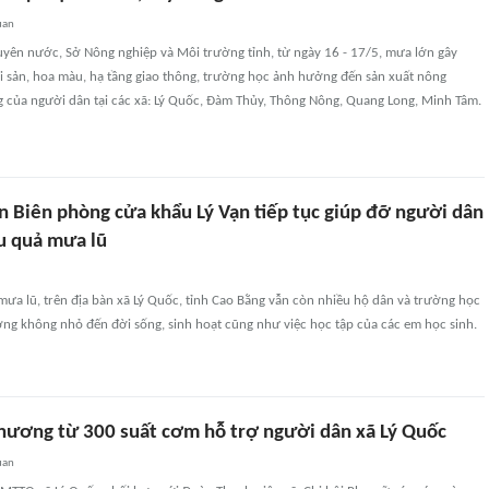
uan
uyên nước, Sở Nông nghiệp và Môi trường tỉnh, từ ngày 16 - 17/5, mưa lớn gây
 tài sản, hoa màu, hạ tầng giao thông, trường học ảnh hưởng đến sản xuất nông
g của người dân tại các xã: Lý Quốc, Đàm Thủy, Thông Nông, Quang Long, Minh Tâm.
n Biên phòng cửa khẩu Lý Vạn tiếp tục giúp đỡ người dân
u quả mưa lũ
ưa lũ, trên địa bàn xã Lý Quốc, tỉnh Cao Bằng vẫn còn nhiều hộ dân và trường học
ưởng không nhỏ đến đời sống, sinh hoạt cũng như việc học tập của các em học sinh.
thương từ 300 suất cơm hỗ trợ người dân xã Lý Quốc
uan