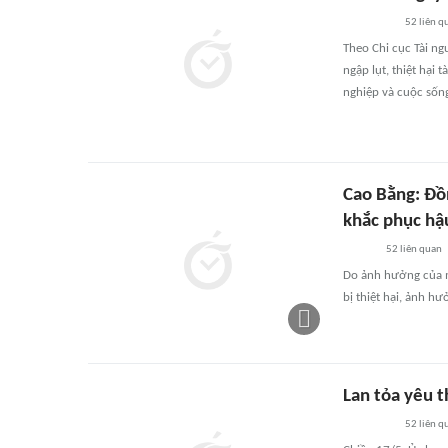
52
liên q
Theo Chi cục Tài ng
ngập lụt, thiệt hại
nghiệp và cuộc sốn
Cao Bằng: Đồ
khắc phục hậ
52
liên quan
Do ảnh hưởng của m
bị thiệt hại, ảnh h
Lan tỏa yêu 
52
liên q