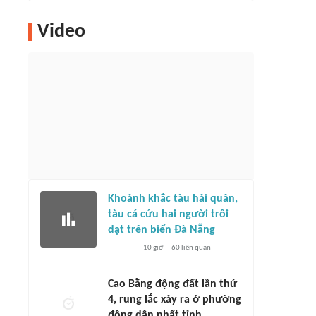
Video
Khoảnh khắc tàu hải quân,
tàu cá cứu hai người trôi
dạt trên biển Đà Nẵng
10 giờ
60
liên quan
Cao Bằng động đất lần thứ
4, rung lắc xảy ra ở phường
đông dân nhất tỉnh