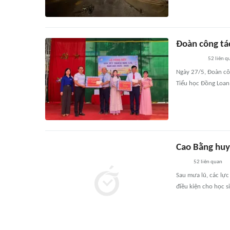
Đoàn công tác
52
liên q
Ngày 27/5, Đoàn cô
Tiểu học Đồng Loan,
Cao Bằng huy
52
liên quan
Sau mưa lũ, các lự
điều kiện cho học si