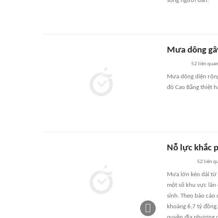
sống người dân.
Mưa dông gây
52
liên qua
Mưa dông diện rộng 
đó Cao Bằng thiệt h
Nỗ lực khắc p
52
liên q
Mưa lớn kéo dài từ 
một số khu vực lân 
sinh. Theo báo cáo 
khoảng 6,7 tỷ đồng.
quyền địa phương c