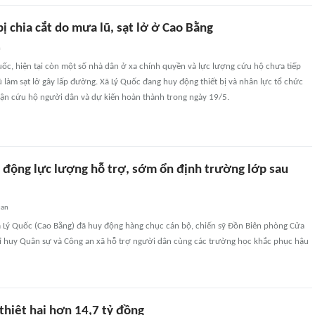
ị chia cắt do mưa lũ, sạt lở ở Cao Bằng
n
uốc, hiện tại còn một số nhà dân ở xa chính quyền và lực lượng cứu hộ chưa tiếp
làm sạt lở gây lấp đường. Xã Lý Quốc đang huy động thiết bị và nhân lực tổ chức
cận cứu hộ người dân và dự kiến hoàn thành trong ngày 19/5.
 động lực lượng hỗ trợ, sớm ổn định trường lớp sau
uan
 Lý Quốc (Cao Bằng) đã huy động hàng chục cán bộ, chiến sỹ Đồn Biên phòng Cửa
hỉ huy Quân sự và Công an xã hỗ trợ người dân cùng các trường học khắc phục hậu
 thiệt hại hơn 14,7 tỷ đồng