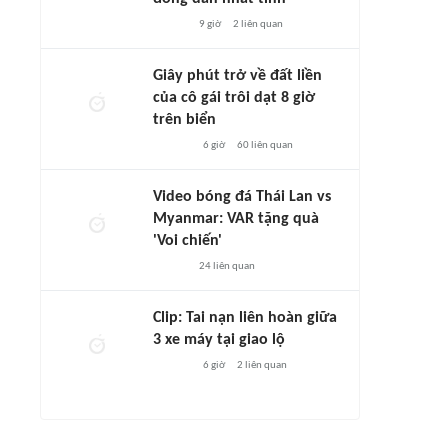
9 giờ
2
liên quan
Giây phút trở về đất liền
của cô gái trôi dạt 8 giờ
trên biển
6 giờ
60
liên quan
Video bóng đá Thái Lan vs
Myanmar: VAR tặng quà
'Voi chiến'
24
liên quan
Clip: Tai nạn liên hoàn giữa
3 xe máy tại giao lộ
6 giờ
2
liên quan