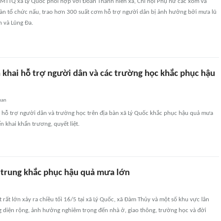
 MTTQ xã Lý Quốc phối hợp với Đoàn Thanh niên xã, Chi hội Phụ nữ các xóm và
bàn tổ chức nấu, trao hơn 300 suất cơm hỗ trợ người dân bị ảnh hưởng bởi mưa lũ
n và Lũng Đa.
n khai hỗ trợ người dân và các trường học khắc phục hậu
uan
c hỗ trợ người dân và trường học trên địa bàn xã Lý Quốc khắc phục hậu quả mưa
ển khai khẩn trương, quyết liệt.
 trung khắc phục hậu quả mưa lớn
rất lớn xảy ra chiều tối 16/5 tại xã Lý Quốc, xã Đàm Thủy và một số khu vực lân
g diện rộng, ảnh hưởng nghiêm trọng đến nhà ở, giao thông, trường học và đời