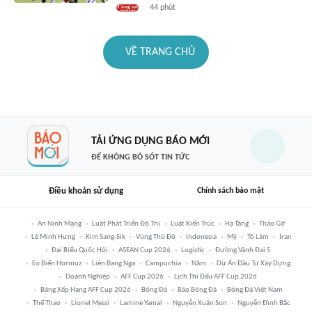
44 phút
VỀ TRANG CHỦ
TẢI ỨNG DỤNG BÁO MỚI
ĐỂ KHÔNG BỎ SÓT TIN TỨC
Điều khoản sử dụng
Chính sách bảo mật
An Ninh Mạng
Luật Phát Triển Đô Thị
Luật Kiến Trúc
Hạ Tầng
Tháo Gỡ
Lê Minh Hưng
Kim Sang-Sik
Vùng Thủ Đô
Indonesia
Mỹ
Tô Lâm
Iran
Đại Biểu Quốc Hội
ASEAN Cup 2026
Logistic
Đường Vành Đai 5
Eo Biển Hormuz
Liên Bang Nga
Campuchia
Năm
Dự Án Đầu Tư Xây Dựng
Doanh Nghiệp
AFF Cup 2026
Lịch Thi Đấu AFF Cup 2026
Bảng Xếp Hạng AFF Cup 2026
Bóng Đá
Báo Bóng Đá
Bóng Đá Việt Nam
Thể Thao
Lionel Messi
Lamine Yamal
Nguyễn Xuân Son
Nguyễn Đình Bắc