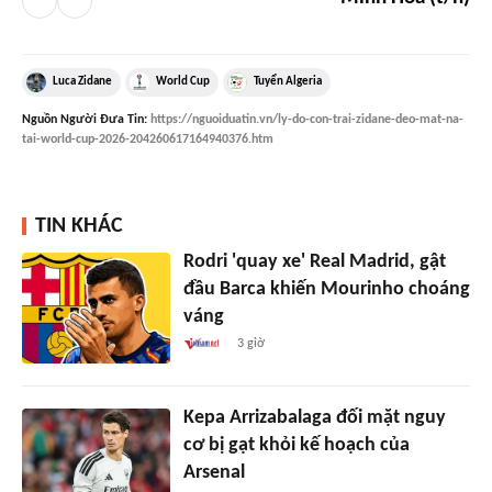
Luca Zidane
World Cup
Tuyển Algeria
Nguồn
Người Đưa Tin
:
https://nguoiduatin.vn/ly-do-con-trai-zidane-deo-mat-na-
tai-world-cup-2026-204260617164940376.htm
TIN KHÁC
Rodri 'quay xe' Real Madrid, gật
đầu Barca khiến Mourinho choáng
váng
3 giờ
Kepa Arrizabalaga đối mặt nguy
cơ bị gạt khỏi kế hoạch của
Arsenal