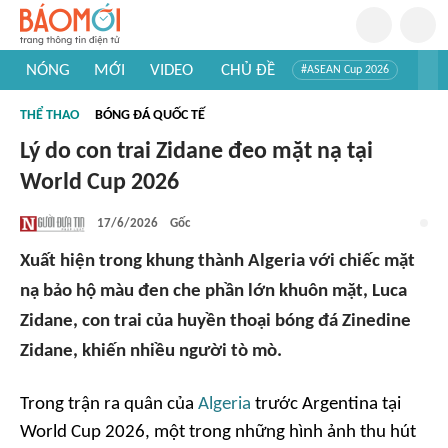
NÓNG
MỚI
VIDEO
CHỦ ĐỀ
#ASEAN Cup 2026
#Trí tuệ nhân tạo
#Mỹ - Iran
#Khám phá Việt Nam
THỂ THAO
BÓNG ĐÁ QUỐC TẾ
#Khám phá thế giới
Lý do con trai Zidane đeo mặt nạ tại
World Cup 2026
17/6/2026
Gốc
Xuất hiện trong khung thành Algeria với chiếc mặt
nạ bảo hộ màu đen che phần lớn khuôn mặt, Luca
Zidane, con trai của huyền thoại bóng đá Zinedine
Zidane, khiến nhiều người tò mò.
Trong trận ra quân của
Algeria
trước Argentina tại
World Cup 2026, một trong những hình ảnh thu hút