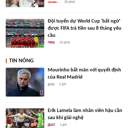
30 phút
Đội tuyển dự World Cup 'bất ngờ'
được FIFA trả tiền sau 8 tháng yêu
cầu
33 phút
TIN NÓNG
Mourinho bất mãn với quyết định
của Real Madrid
1 giờ
Erik Lamela làm nhân viên hậu cần
sau khi giải nghệ
3 giờ