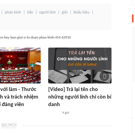
pháo binh
bắn
người lính
giỏi
khẩu hiệu
en-hay-ban-gioi-o-lu-doan-phao-binh-454-63910
i với làm - Thước
[Video] Trả lại tên cho
nh và trách nhiệm
những người lính chỉ còn bí
 đảng viên
danh
4 giờ