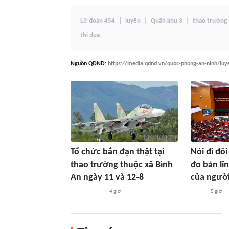
Lữ đoàn 454
luyện
Quân khu 3
thao trường
thi đua
Nguồn
QĐND
:
https://media.qdnd.vn/quoc-phong-an-ninh/luy
Tổ chức bắn đạn thật tại
Nói đi đô
thao trường thuộc xã Bình
đo bản lĩ
An ngày 11 và 12-8
của người
4 giờ
5 giờ