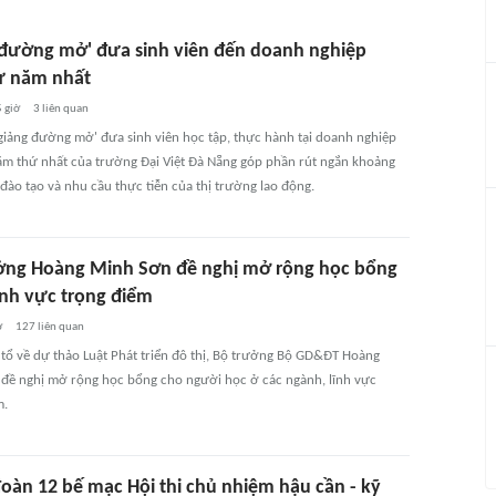
 đường mở' đưa sinh viên đến doanh nghiệp
ừ năm nhất
 giờ
3
liên quan
giảng đường mở' đưa sinh viên học tập, thực hành tại doanh nghiệp
ăm thứ nhất của trường Đại Việt Đà Nẵng góp phần rút ngắn khoảng
đào tạo và nhu cầu thực tiễn của thị trường lao động.
ởng Hoàng Minh Sơn đề nghị mở rộng học bổng
ĩnh vực trọng điểm
ờ
127
liên quan
 tổ về dự thảo Luật Phát triển đô thị, Bộ trưởng Bộ GD&ĐT Hoàng
đề nghị mở rộng học bổng cho người học ở các ngành, lĩnh vực
m.
oàn 12 bế mạc Hội thi chủ nhiệm hậu cần - kỹ