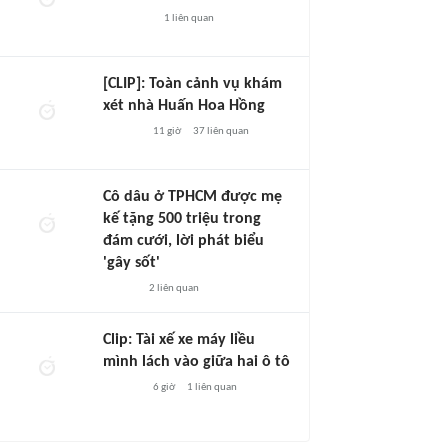
1
liên quan
[CLIP]: Toàn cảnh vụ khám
xét nhà Huấn Hoa Hồng
11 giờ
37
liên quan
Cô dâu ở TPHCM được mẹ
kế tặng 500 triệu trong
đám cưới, lời phát biểu
'gây sốt'
2
liên quan
Clip: Tài xế xe máy liều
mình lách vào giữa hai ô tô
6 giờ
1
liên quan