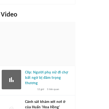
Video
Clip: Người phụ nữ đi chợ
bất ngờ bị đâm trọng
thương
12 giờ
5
liên quan
Cảnh sát khám xét nơi ở
của Huấn 'Hoa Hồng'