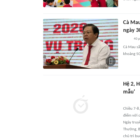
Cà Mau
ngày 3
40 
Cà Mau sắ
khoảng 50
Hệ 2, H
mẫu'
Chiều 7-8,
điểm với 
Ngày truy
Thưởng, Bí
chủ trì bu