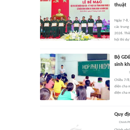
thuật
Ngày 7-8,
các trung
2026. Thi
hội thi dự
Bộ GD&
sinh k
3
Chiều 7/8
diện cha m
diện cha 
Quy địn
Chính P
Chính phủ