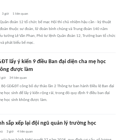
3 giờ
1
liên quan
 Quân đoàn 12 tổ chức bế mạc Hội thi chủ nhiệm hậu cần - kỹ thuật
 đoàn thuộc sư đoàn, lữ đoàn binh chủng và Trung đoàn 140 năm
ếu tướng Lê Văn Phan, Phó tư lệnh Quân đoàn 12, Trưởng ban tổ chức
 và phát biểu bế mạc.
ĐT lấy ý kiến 9 điều Ban đại diện cha mẹ học
hông được làm
 giờ
34
liên quan
, Bộ GD&ĐT công bố dự thảo lần 2 Thông tư ban hành Điều lệ Ban đại
ẹ học sinh để lấy ý kiến rộng rãi, trong đó quy định 9 điều ban đại
mẹ học sinh không được làm.
h sắp xếp lại đội ngũ quản lý trường học
hủ
3 giờ
4
liên quan
 vừa ban hành Nghị quyết 37 năm 2026, quy định cơ cấu, số lượng