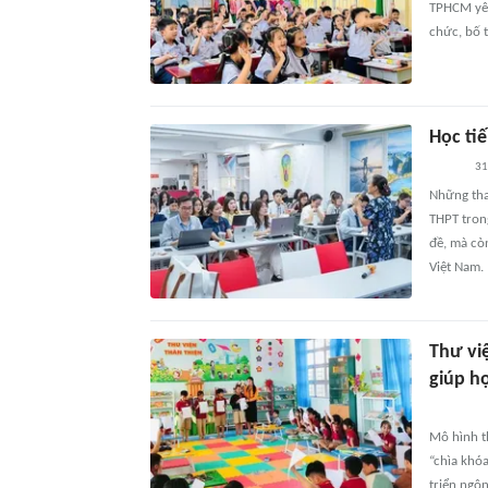
TPHCM yêu
chức, bố 
Học ti
31
Những thay
THPT tron
đề, mà cò
Việt Nam.
Thư vi
giúp h
Mô hình th
“chìa khóa
triển ngôn