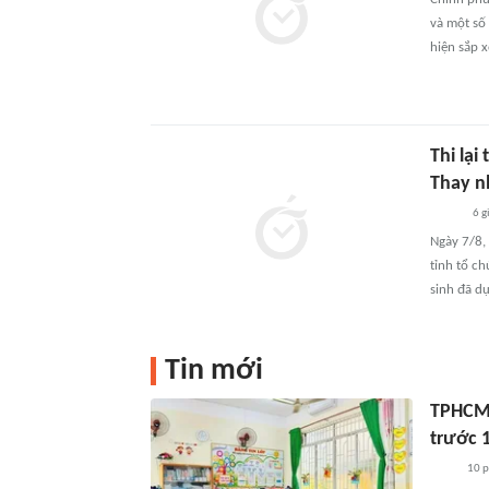
và một số 
hiện sắp x
Thi lạ
Thay n
6 g
Ngày 7/8,
tỉnh tổ ch
sinh đã d
Tin mới
TPHCM 
trước 
10 