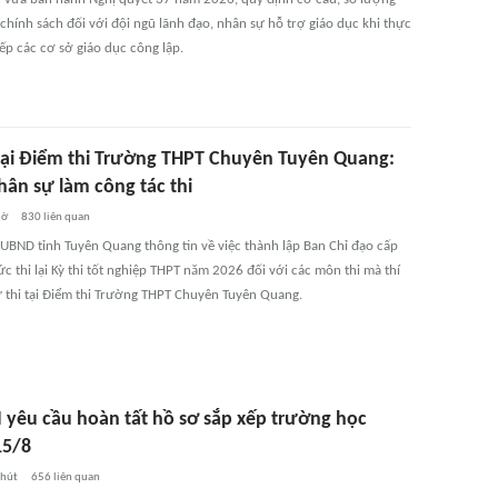
chính sách đối với đội ngũ lãnh đạo, nhân sự hỗ trợ giáo dục khi thực
ếp các cơ sở giáo dục công lập.
i tại Điểm thi Trường THPT Chuyên Tuyên Quang:
hân sự làm công tác thi
iờ
830
liên quan
 UBND tỉnh Tuyên Quang thông tin về việc thành lập Ban Chỉ đạo cấp
ức thi lại Kỳ thi tốt nghiệp THPT năm 2026 đối với các môn thi mà thí
ự thi tại Điểm thi Trường THPT Chuyên Tuyên Quang.
yêu cầu hoàn tất hồ sơ sắp xếp trường học
15/8
phút
656
liên quan