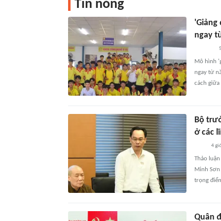
Tin nóng
'Giảng
ngay t
5
Mô hình '
ngay từ n
cách giữa 
Bộ trư
ở các l
4 gi
Thảo luận
Minh Sơn 
trọng điể
Quân đ