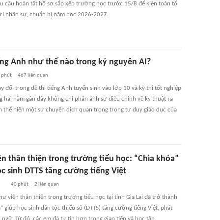
 cầu hoàn tất hồ sơ sắp xếp trường học trước 15/8 để kiện toàn tổ
trí nhân sự, chuẩn bị năm học 2026-2027.
ếng Anh như thế nào trong kỷ nguyên AI?
 phút
467
liên quan
 đổi trong đề thi tiếng Anh tuyển sinh vào lớp 10 và kỳ thi tốt nghiệp
g hai năm gần đây không chỉ phản ánh sự điều chỉnh về kỹ thuật ra
n thể hiện một sự chuyển dịch quan trọng trong tư duy giáo dục của
ện thân thiện trong trường tiểu học: “Chìa khóa”
ọc sinh DTTS tăng cường tiếng Việt
40 phút
2
liên quan
ư viện thân thiện trong trường tiểu học tại tỉnh Gia Lai đã trở thành
” giúp học sinh dân tộc thiểu số (DTTS) tăng cường tiếng Việt, phát
 ngữ. Từ đó, các em đã tự tin hơn trong giao tiếp và học tập.