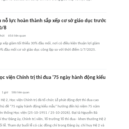
 nỗ lực hoàn thành sắp xếp cơ sở giáo dục trước
0/8
phút
656
liên quan
p xếp giảm tối thiểu 30% đầu mối, nơi có điều kiện thuận lợi giảm
% đầu mối cơ sở giáo dục công lập so với thời điểm 1/7/2025.
ọc viện Chính trị thi đua '75 ngày hành động kiểu
1 giờ
586
liên quan
 Hệ 2, Học viện Chính trị đã tổ chức Lễ phát động đợt thi đua cao
chủ đề “75 ngày hành động kiểu mẫu” hướng đến kỷ niệm 75 năm
ền thống Học viện (25-10-1951 / 25-10-2026). Đại tá Nguyễn Bá
 thư Đảng ủy, Chính trị viên, Tổ trưởng Tổ thi đua - khen thưởng Hệ 2
ổi lễ. Tham dự buổi lễ có các đồng chí trong Đảng ủy, chỉ huy Hệ 2 và