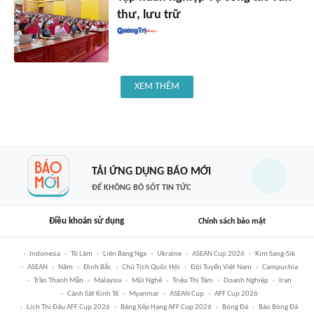
thư, lưu trữ
XEM THÊM
TẢI ỨNG DỤNG BÁO MỚI
ĐỂ KHÔNG BỎ SÓT TIN TỨC
Điều khoản sử dụng
Chính sách bảo mật
Indonesia
Tô Lâm
Liên Bang Nga
Ukraine
ASEAN Cup 2026
Kim Sang-Sik
ASEAN
Năm
Đình Bắc
Chủ Tịch Quốc Hội
Đội Tuyển Việt Nam
Campuchia
Trần Thanh Mẫn
Malaysia
Mũi Nghê
Triệu Thị Tâm
Doanh Nghiệp
Iran
Cảnh Sát Kinh Tế
Myanmar
ASEAN Cup
AFF Cup 2026
Lịch Thi Đấu AFF Cup 2026
Bảng Xếp Hạng AFF Cup 2026
Bóng Đá
Báo Bóng Đá