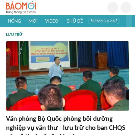
NÓNG
MỚI
VIDEO
CHỦ ĐỀ
#ASEAN Cup 2026
#Trí tuệ nhân tạo
#Mỹ - Iran
#Khám phá Việt Nam
LƯU TRỮ
#Khám phá thế giới
Văn phòng Bộ Quốc phòng bồi dưỡng
nghiệp vụ văn thư - lưu trữ cho ban CHQS