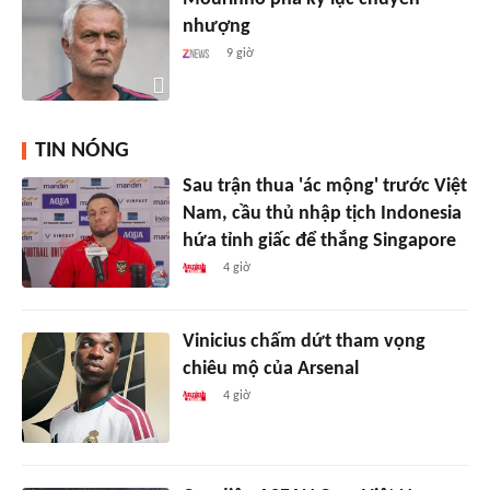
nhượng
9 giờ
TIN NÓNG
Sau trận thua 'ác mộng' trước Việt
Nam, cầu thủ nhập tịch Indonesia
hứa tỉnh giấc để thắng Singapore
4 giờ
Vinicius chấm dứt tham vọng
chiêu mộ của Arsenal
4 giờ