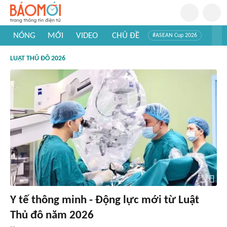
NÓNG
MỚI
VIDEO
CHỦ ĐỀ
#ASEAN Cup 2026
#Trí tuệ nhân tạo
#Mỹ - Iran
#Khám phá Việt Nam
LUẬT THỦ ĐÔ 2026
#Khám phá thế giới
Y tế thông minh - Động lực mới từ Luật
Thủ đô năm 2026