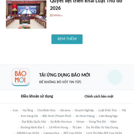
Quyết liệt triển khai Luật Thủ đô
2026
XEM THÊM
TẢI ỨNG DỤNG BÁO MỚI
ĐỂ KHÔNG BỎ SÓT TIN TỨC
Điều khoản sử dụng
Chính sách bảo mật
Iran
Hạ Tầng
Chợ Biên Hòa
Ukraine
Doanh Nghiệp
Luật Kiến Trúc
Mỹ
Kim Sang-Sik
Bắc Ninh (thành Phố)
An Ninh Mạng
Liên Bang Nga
Đại Biểu Quốc Hội
Eo Biển Hormuz
Oman
Vùng Thủ Đô
Năm
Đường Vành Đai 5
Lê Minh Hưng
Tô Lâm
Dự Án Đầu Tư Xây Dựng
ASEAN Cup 2026
Campuchia
AFF Cup 2026
Lịch Thi Đấu AFF Cup 2026