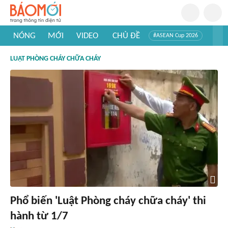
NÓNG
MỚI
VIDEO
CHỦ ĐỀ
#ASEAN Cup 2026
#Trí tuệ nhân tạo
#Mỹ - Iran
#Khám phá Việt Nam
LUẬT PHÒNG CHÁY CHỮA CHÁY
#Khám phá thế giới
Phổ biến 'Luật Phòng cháy chữa cháy' thi
hành từ 1/7