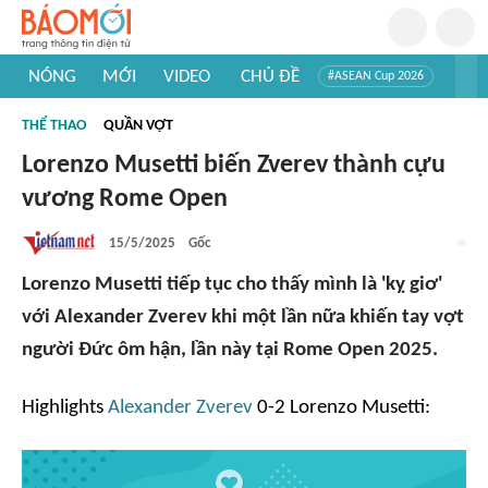
NÓNG
MỚI
VIDEO
CHỦ ĐỀ
#ASEAN Cup 2026
#Trí tuệ nhân tạo
#Mỹ - Iran
#Khám phá Việt Nam
THỂ THAO
QUẦN VỢT
#Khám phá thế giới
Lorenzo Musetti biến Zverev thành cựu
vương Rome Open
15/5/2025
Gốc
Lorenzo Musetti tiếp tục cho thấy mình là 'kỵ giơ'
với Alexander Zverev khi một lần nữa khiến tay vợt
người Đức ôm hận, lần này tại Rome Open 2025.
Highlights
Alexander Zverev
0-2 Lorenzo Musetti: