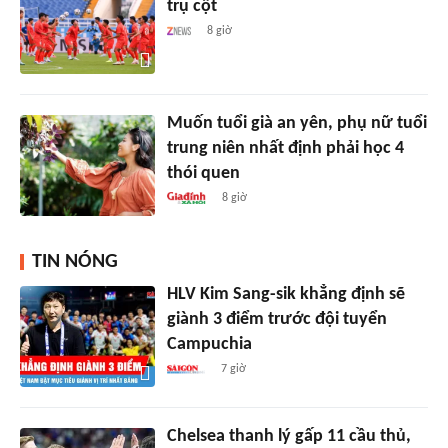
trụ cột
8 giờ
Muốn tuổi già an yên, phụ nữ tuổi
trung niên nhất định phải học 4
thói quen
8 giờ
TIN NÓNG
HLV Kim Sang-sik khẳng định sẽ
giành 3 điểm trước đội tuyển
Campuchia
7 giờ
Chelsea thanh lý gấp 11 cầu thủ,