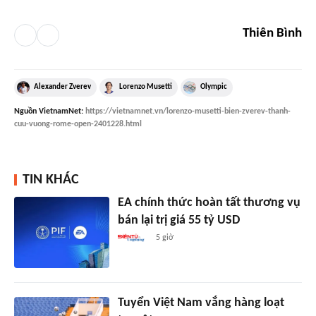
Thiên Bình
Alexander Zverev
Lorenzo Musetti
Olympic
Nguồn
VietnamNet
:
https://vietnamnet.vn/lorenzo-musetti-bien-zverev-thanh-
cuu-vuong-rome-open-2401228.html
TIN KHÁC
EA chính thức hoàn tất thương vụ
bán lại trị giá 55 tỷ USD
5 giờ
Tuyển Việt Nam vắng hàng loạt