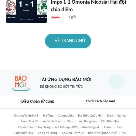
Imps 1-1 Omonia Nicosia: Hai đội
chia điểm
1 giờ
VỀ TRANG CHỦ
TẢI ỨNG DỤNG BÁO MỚI
ĐỂ KHÔNG BỎ SÓT TIN TỨC
Điều khoản sử dụng
Chính sách bảo mật
Đường Vành Đai 5
Hạ Tầng
Campuchia
Đại Biểu Quốc Hội
Doanh Nghiệp
Vùng Thủ Đô
An Ninh Mạng
Năm
Liên Bang Nga
Chợ Biên Hòa
Dự Án Đầu Tư Xây Dựng
ASEAN Cup 2026
Kim Sang-Sik
Oman
Iran
Luật Kiến Trúc
Lê Minh Hưng
Eo Biển Hormuz
Bắc Ninh (thành Phố)
Mỹ