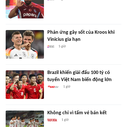
Phản ứng gây sốt của Kroos khi
Vinicius gia hạn
5 giờ
Brazil khiến giải đấu 100 tỷ có
tuyển Việt Nam biến động lớn
1 giờ
Không chỉ vì tấm vé bán kết
1 giờ