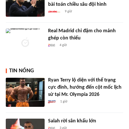
bài toán chiều sâu đội hình
9 giờ
Real Madrid chi đậm cho mảnh
ghép còn thiếu
4 giờ
TIN NÓNG
Ryan Terry lộ diện với thể trạng
cực đỉnh, hướng đến cột mốc lịch
sử tại Mr. Olympia 2026
1 giờ
Salah rời sân khấu lớn
3 giờ