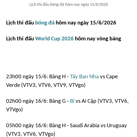
Lịch thi đấu bóng đá hôm nay ngày 15/6/2026
Lịch thi đấu
bóng đá
hôm nay ngày 15/6/2026
Lịch thi đấu
World Cup 2026
hôm nay vòng bảng
23h00 ngày 15/6: Bảng H -
Tây Ban Nha
vs Cape
Verde (VTV3, VTV6, VTV9, VTVgo)
02h00 ngày 16/6: Bảng G -
Bỉ
vs Ai Cập (VTV3, VTV6,
VTVgo)
05h00 ngày 16/6: Bảng H - Saudi Arabia vs Uruguay
(VTV3, VTV6, VTVgo)