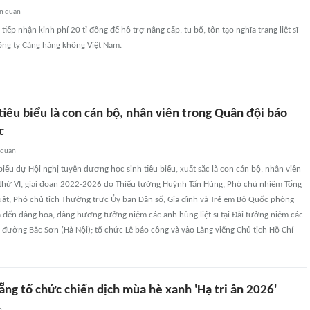
ên quan
tiếp nhận kinh phí 20 tỉ đồng để hỗ trợ nâng cấp, tu bổ, tôn tạo nghĩa trang liệt sĩ
Công ty Cảng hàng không Việt Nam.
tiêu biểu là con cán bộ, nhân viên trong Quân đội báo
c
 quan
biểu dự Hội nghị tuyên dương học sinh tiêu biểu, xuất sắc là con cán bộ, nhân viên
 thứ VI, giai đoạn 2022-2026 do Thiếu tướng Huỳnh Tấn Hùng, Phó chủ nhiệm Tổng
uật, Phó chủ tịch Thường trực Ủy ban Dân số, Gia đình và Trẻ em Bộ Quốc phòng
 đến dâng hoa, dâng hương tưởng niệm các anh hùng liệt sĩ tại Đài tưởng niệm các
ên đường Bắc Sơn (Hà Nội); tổ chức Lễ báo công và vào Lăng viếng Chủ tịch Hồ Chí
ẵng tổ chức chiến dịch mùa hè xanh 'Hạ tri ân 2026'
n