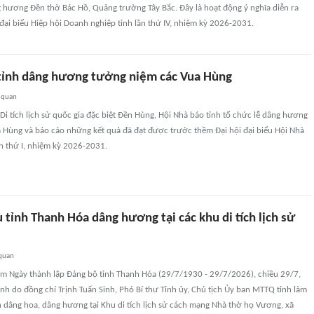
g hương Đền thờ Bác Hồ, Quảng trường Tây Bắc. Đây là hoạt động ý nghĩa diễn ra
đại biểu Hiệp hội Doanh nghiệp tỉnh lần thứ IV, nhiệm kỳ 2026-2031.
tỉnh dâng hương tưởng niệm các Vua Hùng
 quan
 Di tích lịch sử quốc gia đặc biệt Đền Hùng, Hội Nhà báo tỉnh tổ chức lễ dâng hương
 Hùng và báo cáo những kết quả đã đạt được trước thềm Đại hội đại biểu Hội Nhà
n thứ I, nhiệm kỳ 2026-2031.
 tỉnh Thanh Hóa dâng hương tại các khu di tích lịch sử
 quan
m Ngày thành lập Đảng bộ tỉnh Thanh Hóa (29/7/1930 - 29/7/2026), chiều 29/7,
ỉnh do đồng chí Trịnh Tuấn Sinh, Phó Bí thư Tỉnh ủy, Chủ tịch Ủy ban MTTQ tỉnh làm
 dâng hoa, dâng hương tại Khu di tích lịch sử cách mạng Nhà thờ họ Vương, xã