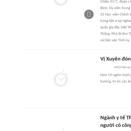
Chiều 31/7, đoàn cô
Bình, Ủy viên Trun
35 Học viện Chính 
hùng liệt sĩ tại Ngh
quốc gia đặc biệt T
Thắng, Phó Bí thư T
và Dân vận Tỉnh ủy.
Vị Xuyên đón 
4422
liên qu
Hơn 19 nghìn lượt n
hương, tri ân các An
Ngành y tế TP
người có côn