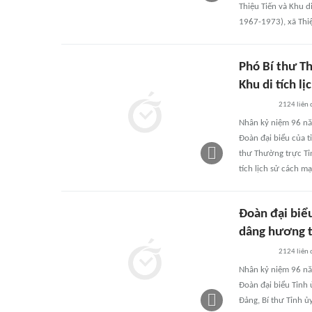
Thiệu Tiến và Khu d
1967-1973), xã Thi
Phó Bí thư T
Khu di tích l
2124
liên
Nhân kỷ niệm 96 nă
Đoàn đại biểu của 
thư Thường trực Tỉ
tích lịch sử cách m
Đoàn đại biể
dâng hương t
2124
liên
Nhân kỷ niệm 96 nă
Đoàn đại biểu Tỉnh
Đảng, Bí thư Tỉnh 