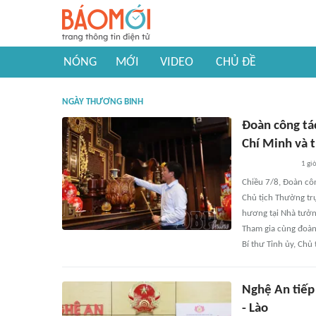
NÓNG
MỚI
VIDEO
CHỦ ĐỀ
NGÀY THƯƠNG BINH
Đoàn công tá
Chí Minh và tr
1 gi
Chiều 7/8, Đoàn cô
Chủ tịch Thường tr
hương tại Nhà tưởng
Tham gia cùng đoàn
Bí thư Tỉnh ủy, Chủ
Nghệ An tiếp 
- Lào