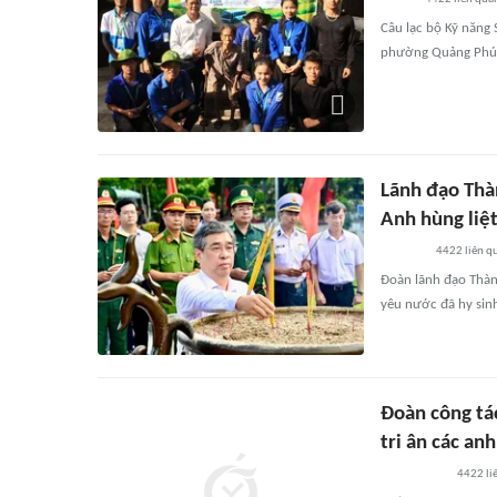
Câu lạc bộ Kỹ năng
phường Quảng Phú, 
Lãnh đạo Thà
Anh hùng liệt
4422
liên q
Đoàn lãnh đạo Thàn
yêu nước đã hy sin
Đoàn công tác
tri ân các anh
4422
li