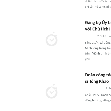
di tích lịch sử các
chí Lê Thế Long, B
Đảng bộ Ủy b
với Chủ tịch
2124
liên q
Sáng 29/7, tại Côn
Minh long trọng tổ
trình 'Hành trình 
yêu'.
Đoàn công tác
sĩ Tông Khao
212
Chiều 28/7, Đoàn c
dâng hương, viếng c