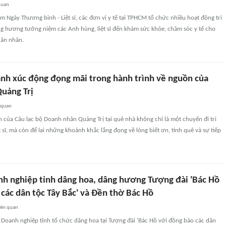
quan
 Ngày Thương binh - Liệt sĩ, các đơn vị y tế tại TPHCM tổ chức nhiều hoạt động tri
ng hương tưởng niệm các Anh hùng, liệt sĩ đến khám sức khỏe, chăm sóc y tế cho
hân nhân.
nh xúc động đọng mãi trong hành trình về nguồn của
uảng Trị
 quan
 của Câu lạc bộ Doanh nhân Quảng Trị tại quê nhà không chỉ là một chuyến đi tri
t sĩ, mà còn để lại những khoảnh khắc lắng đọng về lòng biết ơn, tình quê và sự tiếp
nh nghiệp tỉnh dâng hoa, dâng hương Tượng đài 'Bác Hồ
các dân tộc Tây Bắc' và Đền thờ Bác Hồ
iên quan
 Doanh nghiệp tỉnh tổ chức dâng hoa tại Tượng đài 'Bác Hồ với đồng bào các dân