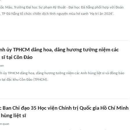
 Sắc Màu, Trường Đại học Sư phạm Kỹ thuật - Đại học Đà Nẵng phối hợp với Đoàn
TP Đà Nẵng tổ chức chiến dịch tình nguyện mùa hè xanh 'Hạ tri ân 2026'.
nh ủy TPHCM dâng hoa, dâng hương tưởng niệm các
 sĩ tại Côn Đảo
uan
h ủy TPHCM dâng hoa, dâng hương tưởng niệm các Anh hùng liệt sĩ và đồng bào
h tại đặc khu Côn Đảo (TPHCM).
 Ban Chỉ đạo 35 Học viện Chính trị Quốc gia Hồ Chí Minh
 hùng liệt sĩ
ên quan