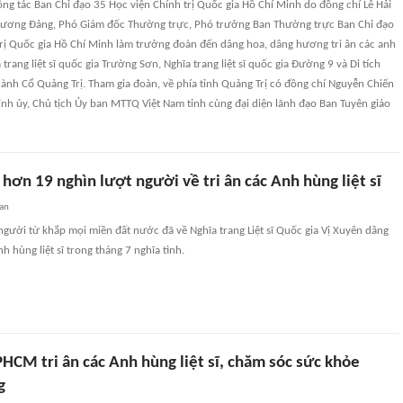
ng tác Ban Chỉ đạo 35 Học viện Chính trị Quốc gia Hồ Chí Minh do đồng chí Lê Hải
g ương Đảng, Phó Giám đốc Thường trực, Phó trưởng Ban Thường trực Ban Chỉ đạo
trị Quốc gia Hồ Chí Minh làm trưởng đoàn đến dâng hoa, dâng hương tri ân các anh
ĩa trang liệt sĩ quốc gia Trường Sơn, Nghĩa trang liệt sĩ quốc gia Đường 9 và Di tích
hành Cổ Quảng Trị. Tham gia đoàn, về phía tỉnh Quảng Trị có đồng chí Nguyễn Chiến
ỉnh ủy, Chủ tịch Ủy ban MTTQ Việt Nam tỉnh cùng đại diện lãnh đạo Ban Tuyên giáo
hơn 19 nghìn lượt người về tri ân các Anh hùng liệt sĩ
an
gười từ khắp mọi miền đất nước đã về Nghĩa trang Liệt sĩ Quốc gia Vị Xuyên dâng
h hùng liệt sĩ trong tháng 7 nghĩa tình.
HCM tri ân các Anh hùng liệt sĩ, chăm sóc sức khỏe
g