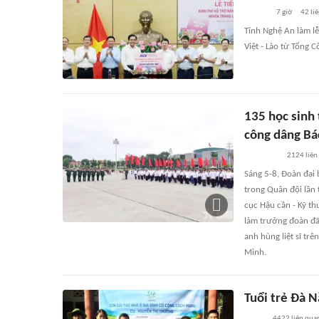
7 giờ
42
li
Tỉnh Nghệ An làm lễ 
Việt - Lào từ Tổng 
135 học sinh 
công dâng Bá
2124
liên
Sáng 5-8, Đoàn đại 
trong Quân đội lần
cục Hậu cần - Kỹ th
làm trưởng đoàn đã
anh hùng liệt sĩ tr
Minh.
Tuổi trẻ Đà N
4422
liên qua