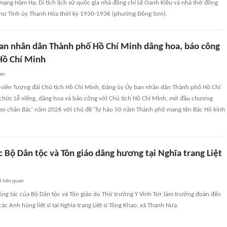
h mạng Hàm Hạ; Di tích lịch sử quốc gia nhà đồng chí Lê Oanh Kiều và nhà thờ đồng
í thư Tỉnh ủy Thanh Hóa thời kỳ 1930-1936 (phường Đông Sơn).
an nhân dân Thành phố Hồ Chí Minh dâng hoa, báo công
 Hồ Chí Minh
uan
g viên Tượng đài Chủ tịch Hồ Chí Minh, Đảng ủy Ủy ban nhân dân Thành phố Hồ Chí
 chức Lễ viếng, dâng hoa và báo công với Chủ tịch Hồ Chí Minh, mở đầu chương
theo chân Bác' năm 2026 với chủ đề 'Tự hào 50 năm Thành phố mang tên Bác Hồ kính
 Bộ Dân tộc và Tôn giáo dâng hương tại Nghĩa trang Liệt
4
liên quan
ông tác của Bộ Dân tộc và Tôn giáo do Thứ trưởng Y Vinh Tơr làm trưởng đoàn đến
ác Anh hùng liệt sĩ tại Nghĩa trang Liệt sĩ Tông Khao, xã Thanh Nưa.