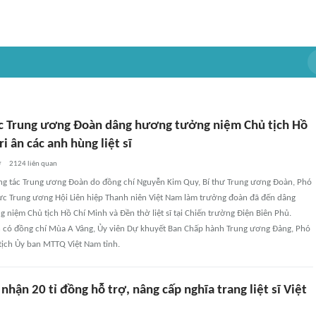
c Trung ương Đoàn dâng hương tưởng niệm Chủ tịch Hồ
i ân các anh hùng liệt sĩ
ờ
2124
liên quan
ng tác Trung ương Đoàn do đồng chí Nguyễn Kim Quy, Bí thư Trung ương Đoàn, Phó
ực Trung ương Hội Liên hiệp Thanh niên Việt Nam làm trưởng đoàn đã đến dâng
 niệm Chủ tịch Hồ Chí Minh và Đền thờ liệt sĩ tại Chiến trường Điện Biên Phủ.
 có đồng chí Mùa A Vảng, Ủy viên Dự khuyết Ban Chấp hành Trung ương Đảng, Phó
 tịch Ủy ban MTTQ Việt Nam tỉnh.
nhận 20 tỉ đồng hỗ trợ, nâng cấp nghĩa trang liệt sĩ Việt