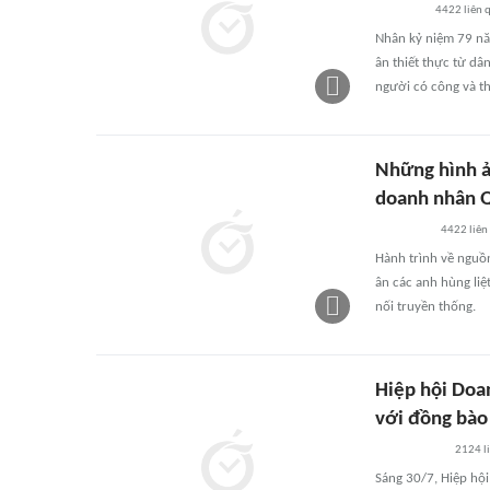
4422
liên 
Nhân kỷ niệm 79 năm
ân thiết thực từ dâ
người có công và t
Những hình ả
doanh nhân Q
4422
liên
Hành trình về nguồn
ân các anh hùng liệ
nối truyền thống.
Hiệp hội Doa
với đồng bào 
2124
l
Sáng 30/7, Hiệp hội