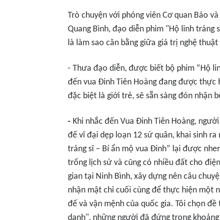
Trò chuyện với phóng viên Cơ quan Báo và
Quang Bình, đạo diễn phim "Hộ linh tráng s
là làm sao cân bằng giữa giá trị nghệ thuật
- Thưa đạo diễn, được biết bộ phim “Hộ linh
đến vua Đinh Tiên Hoàng đang được thực hiệ
đặc biệt là giới trẻ, sẽ sẵn sàng đón nhận
-
Khi nhắc đến Vua Đinh Tiên Hoàng, người
đế vĩ đại dẹp loạn 12 sứ quân, khai sinh r
tráng sĩ – Bí ẩn mộ vua Đinh” lại được nh
trống lịch sử và cũng có nhiều đất cho đi
gian tại Ninh Bình, xây dựng nên câu chuyệ
nhận mật chỉ cuối cùng để thực hiện một n
đế và vận mệnh của quốc gia. Tôi chọn đề 
danh", những người đã đứng trong khoảng t