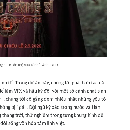
ng sĩ - Bí ẩn mộ vua Đinh". Ảnh: BHD
kinh tế. Trong dự án này, chúng tôi phải hợp tác cả
để làm VFX và hậu kỳ đối với một số cảnh phát sinh
h", chúng tôi cố gắng đem nhiều nhất những yếu tố
hông bị "giả". Đội ngũ kỹ xảo trong nước và Hàn
g tháng trời, thử nghiệm trong từng khung hình để
đời sống văn hóa tâm linh Việt.