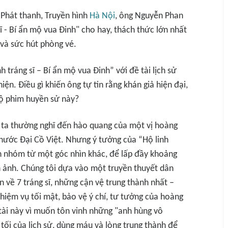
 Phát thanh, Truyền hình
Hà Nội
, ông Nguyễn Phan
ĩ - Bí ẩn mộ vua Đinh" cho hay, thách thức lớn nhất
 và sức hút phòng vé.
 tráng sĩ – Bí ẩn mộ vua Đinh” với đề tài lịch sử
n. Điều gì khiến ông tự tin rằng khán giả hiện đại,
 bộ phim huyền sử này?
 ta thường nghĩ đến hào quang của một vị hoàng
a nước Đại Cồ Việt. Nhưng ý tưởng của “Hộ linh
en nhóm từ một góc nhìn khác, để lấp đầy khoảng
ện ảnh. Chúng tôi dựa vào một truyền thuyết dân
n về 7 tráng sĩ, những cận vệ trung thành nhất –
hiệm vụ tối mật, bảo vệ ý chí, tư tưởng của hoàng
tài này vì muốn tôn vinh những "anh hùng vô
ối của lịch sử, dùng máu và lòng trung thành để