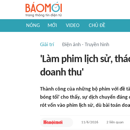
NÓNG
MỚI
VIDEO
CHỦ ĐỀ
Giải trí
Điện ảnh - Truyền hình
'Làm phim lịch sử, thá
doanh thu'
Thành công của những bộ phim với đề tài 
bóng tối' cho thấy, sự dịch chuyển đáng 
rót vốn vào phim lịch sử, dù bài toán do
11/6/2026
2
liên quan