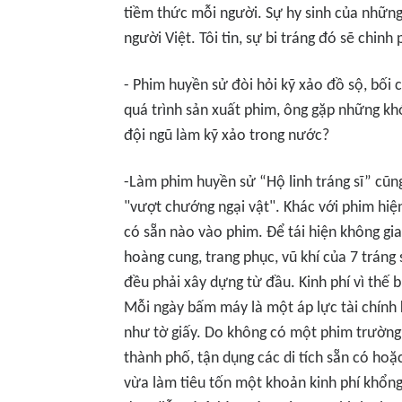
tiềm thức mỗi người. Sự hy sinh của những 
người Việt. Tôi tin, sự bi tráng đó sẽ chinh
- Phim huyền sử đòi hỏi kỹ xảo đồ sộ, bối 
quá trình sản xuất phim, ông gặp những khó
đội ngũ làm kỹ xảo trong nước?
-Làm phim huyền sử “Hộ linh tráng sĩ” cũn
"vượt chướng ngại vật". Khác với phim hiệ
có sẵn nào vào phim. Để tái hiện không gia
hoàng cung, trang phục, vũ khí của 7 tráng s
đều phải xây dựng từ đầu. Kinh phí vì thế b
Mỗi ngày bấm máy là một áp lực tài chính 
như tờ giấy. Do không có một phim trường c
thành phố, tận dụng các di tích sẵn có hoặc
vừa làm tiêu tốn một khoản kinh phí khổng