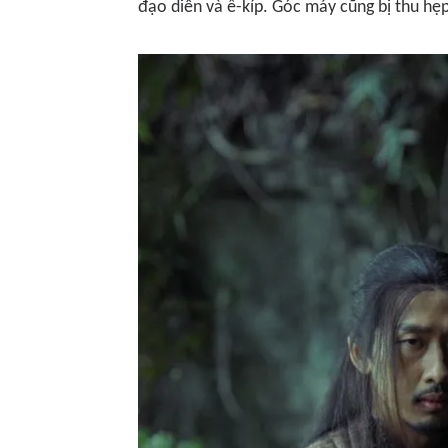
đạo diễn và ê-kíp. Góc máy cũng bị thu hẹp 