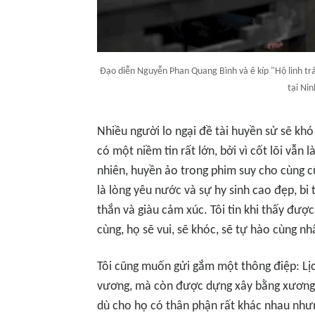
Đạo diễn Nguyễn Phan Quang Bình và ê kíp "Hộ linh tr
tại Ni
Nhiều người lo ngại đề tài huyền sử sẽ khó 
có một niềm tin rất lớn, bởi vì cốt lõi vẫn
nhiên, huyền ảo trong phim suy cho cùng cũ
là lòng yêu nước và sự hy sinh cao đẹp, bi 
thắn và giàu cảm xúc. Tôi tin khi thấy đượ
cùng, họ sẽ vui, sẽ khóc, sẽ tự hào cùng nh
Tôi cũng muốn gửi gắm một thông điệp: Lịc
vương, mà còn được dựng xây bằng xương 
dù cho họ có thân phận rất khác nhau nhưng