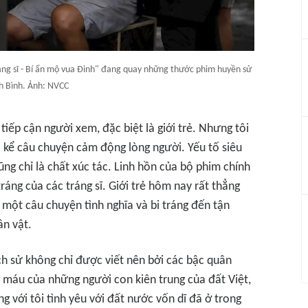
áng sĩ - Bí ẩn mộ vua Đinh" đang quay những thước phim huyền sử
nh Bình. Ảnh: NVCC
tiếp cận người xem, đặc biệt là giới trẻ. Nhưng tôi
 là kể câu chuyện cảm động lòng người. Yếu tố siêu
ng chỉ là chất xúc tác. Linh hồn của bộ phim chính
tráng của các tráng sĩ. Giới trẻ hôm nay rất thẳng
c một câu chuyện tình nghĩa và bi tráng đến tận
ân vật.
h sử không chỉ được viết nên bởi các bậc quân
máu của những người con kiên trung của đất Việt,
 với tôi tình yêu với đất nước vốn dĩ đã ở trong