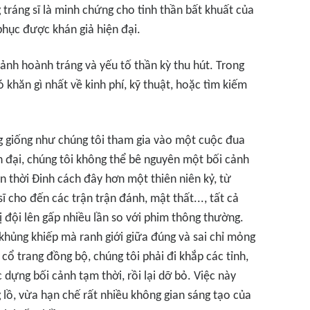
tráng sĩ là minh chứng cho tinh thần bất khuất của
 phục được khán giả hiện đại.
cảnh hoành tráng và yếu tố thần kỳ thu hút. Trong
 khăn gì nhất về kinh phí, kỹ thuật, hoặc tìm kiếm
g giống như chúng tôi tham gia vào một cuộc đua
n đại, chúng tôi không thể bê nguyên một bối cảnh
n thời Đinh cách đây hơn một thiên niên kỷ, từ
ĩ cho đến các trận trận đánh, mật thất..., tất cả
ị đội lên gấp nhiều lần so với phim thông thường.
khủng khiếp mà ranh giới giữa đúng và sai chỉ mỏng
ổ trang đồng bộ, chúng tôi phải đi khắp các tỉnh,
 dựng bối cảnh tạm thời, rồi lại dỡ bỏ. Việc này
 lồ, vừa hạn chế rất nhiều không gian sáng tạo của