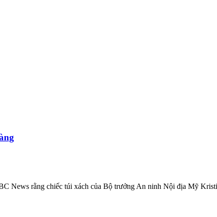
hàng
 News rằng chiếc túi xách của Bộ trưởng An ninh Nội địa Mỹ Kristi 