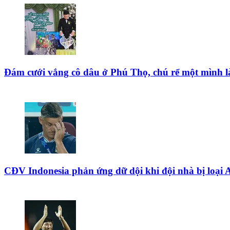
Đám cưới vắng cô dâu ở Phú Thọ, chú rể một mình là
CĐV Indonesia phản ứng dữ dội khi đội nhà bị lo