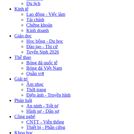
Du lịch
Kinh tế
Lao động - Việc làm
Tài chính
Chứng khoán
Kinh doanh
Giáo dục
Học bổng - Du học
Đào tạo - Thi cử
Tuyển Sinh 2026
Thể thao
Bóng đá quốc tế
Bóng đá Việt Nam
Quần vợt
Giải trí
Âm nhạc
Thời trang
Điện ảnh - Truyền hình
Pháp luật
An ninh - Trật tự
Hình sự - Dân sự
Công nghệ
CNTT - Viễn thông
Thiết bị - Phần cứng
Khoa học