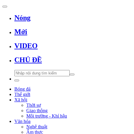
Nóng
Mới
VIDEO
CHỦ ĐỀ
Bóng đá
Thế giới
Xã hội
Thời sự
Giao thông
Môi trường - Khí hậu
Văn hóa
Nghệ thuật
Ẩm thực