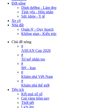
Đời sống
Dinh dưỡng - Làm đẹp
Tình yêu - Hôn nhân
Sức khỏe - Y tế
Xe cộ
Nhà đất
Quản lý - Quy hoạch
Không gian - Kiến trúc
Chủ đề nóng
#
ASEAN Cup 2026
#
Trí tuệ nhân tạo
#
Mỹ - Iran
#
Khám phá Việt Nam
#
Khám phá thế giới
Tiện ích
Kết quả xổ số
Giá vàng hôm nay
Thời tiết
Lịch âm