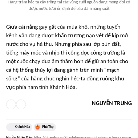
Hàng trăm héc-ta cây trồng tại các vùng cuối nguồn đang mong đợi có
được nước tưới ổn định để bảo đảm năng suất
Giữa cái nắng gay gắt của mùa khô, những tuyến
kênh vẫn đang được khẩn trương nạo vét để kịp mở
nước cho vụ hè thu. Nhưng phía sau lớp bùn đất,
tiếng máy móc và nhịp thi công dọc công trường là
một cuộc chạy đua âm thầm hơn để giữ an toàn cho
cả hệ thống thủy lợi đang gánh trên mình “mạch
sống” của hàng chục nghìn héc-ta đồng ruộng khu
vực phía nam tỉnh Khánh Hòa.
NGUYỄN TRUNG
Khánh Hòa
Phú Thọ
Nguồn
Nhân Dân
:
https://nhandan.vn/khanh-hoa-gong-minh-giu-mach-nuoc-mua-