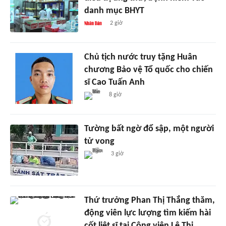
danh mục BHYT
2 giờ
Chủ tịch nước truy tặng Huân
chương Bảo vệ Tổ quốc cho chiến
sĩ Cao Tuấn Anh
8 giờ
Tường bất ngờ đổ sập, một người
tử vong
3 giờ
Thứ trưởng Phan Thị Thắng thăm,
động viên lực lượng tìm kiếm hài
cốt liệt sĩ tại Công viên Lê Thị