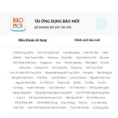
TẢI ỨNG DỤNG BÁO MỚI
ĐỂ KHÔNG BỎ SÓT TIN TỨC
Điều khoản sử dụng
Chính sách bảo mật
ASEAN Cup 2026
Chủ Tịch Quốc Hội
Liên Bang Nga
Triệu Thị Tâm
Năm
ASEAN
Trần Thanh Mẫn
Malaysia
Đình Bắc
Cảnh Sát Kinh Tế
Ukraine
Đội Tuyển Việt Nam
Singapore
Iran
Doanh Nghiệp
Mũi Nghê
Tô Lâm
Indonesia
Campuchia
Kim Sang-Sik
Myanmar
AFF Cup 2026
Lịch Thi Đấu AFF Cup 2026
Bảng Xếp Hạng AFF Cup 2026
Bóng Đá
Báo Bóng Đá
Bóng Đá Việt Nam
Thể Thao
Lionel Messi
Lamine Yamal
Nguyễn Xuân Son
Nguyễn Đình Bắc
Tin Thế Giới
Pháp Luật
Xã Hội
Tin Bão
Tin Tức
Giá Vàng
Tuyển Việt Nam
U23 Việt Nam
U17 Việt Nam
Kết Quả Bóng Đá
Ngoại Hạng Anh
Bảng Xếp Hạng Ngoại Hạng Anh
Lịch Thi Đấu Ngoại Hạng Anh
Cúp C1
Kết Quả Vietlott Power 6/55
Kết Quả Xổ Số
Xổ Số Miền Nam
Xổ Số Miền Bắc
Xổ Số Miền Trung
Giao Thông
Thời Sự
Lịch Vạn Niên
Thời Tiết
Thời Tiết Thành Phố Hồ Chí Minh
Thời Tiết Hà Nội
Giá Xăng Dầu