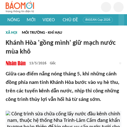
NÓNG
MỚI
VIDEO
CHỦ ĐỀ
#ASEAN Cup 2026
#Trí tuệ nhân tạo
#Mỹ - Iran
#Khám phá Việt Nam
XÃ HỘI
MÔI TRƯỜNG - KHÍ HẬU
#Khám phá thế giới
Khánh Hòa 'gồng mình' giữ mạch nước
mùa khô
13/5/2026
Gốc
Giữa cao điểm nắng nóng tháng 5, khi những cánh
đồng phía nam tỉnh Khánh Hòa bước vào vụ hè thu,
trên các tuyến kênh dẫn nước, nhịp thi công những
công trình thủy lợi vẫn hối hả từ sáng sớm.