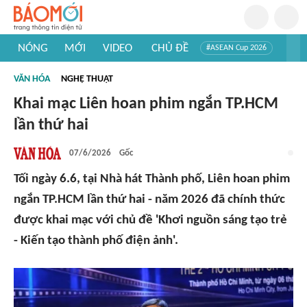
NÓNG
MỚI
VIDEO
CHỦ ĐỀ
#ASEAN Cup 2026
#Trí tuệ nhân tạo
#Mỹ - Iran
#Khám phá Việt Nam
VĂN HÓA
NGHỆ THUẬT
#Khám phá thế giới
Khai mạc Liên hoan phim ngắn TP.HCM
lần thứ hai
07/6/2026
Gốc
Tối ngày 6.6, tại Nhà hát Thành phố, Liên hoan phim
ngắn TP.HCM lần thứ hai - năm 2026 đã chính thức
được khai mạc với chủ đề 'Khơi nguồn sáng tạo trẻ
- Kiến tạo thành phố điện ảnh'.