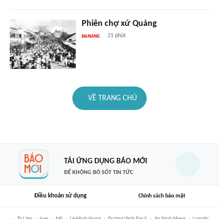
Phiên chợ xứ Quảng
21 phút
VỀ TRANG CHỦ
TẢI ỨNG DỤNG BÁO MỚI
ĐỂ KHÔNG BỎ SÓT TIN TỨC
Điều khoản sử dụng
Chính sách bảo mật
Tô Lâm
Iran
Mỹ
Lê Minh Hưng
Đường Vành Đai 5
An Ninh Mạng
Logistic