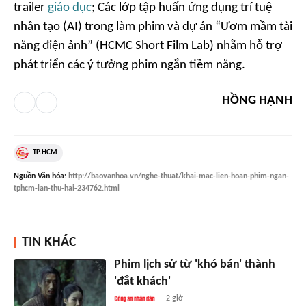
trailer
giáo dục
; Các lớp tập huấn ứng dụng trí tuệ
nhân tạo (AI) trong làm phim và dự án “Ươm mầm tài
năng điện ảnh” (HCMC Short Film Lab) nhằm hỗ trợ
phát triển các ý tưởng phim ngắn tiềm năng.
HỒNG HẠNH
TP.HCM
Nguồn
Văn hóa
:
http://baovanhoa.vn/nghe-thuat/khai-mac-lien-hoan-phim-ngan-
tphcm-lan-thu-hai-234762.html
TIN KHÁC
Phim lịch sử từ 'khó bán' thành
'đắt khách'
2 giờ