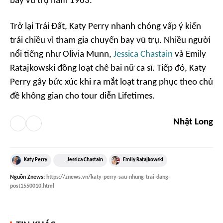
bay vũ trụ năm 1963.
Trở lại Trái Đất, Katy Perry nhanh chóng vấp ý kiến
trái chiều vì tham gia chuyến bay vũ trụ. Nhiều người
nổi tiếng như Olivia Munn,
Jessica Chastain
và Emily
Ratajkowski đồng loạt chê bai nữ ca sĩ. Tiếp đó, Katy
Perry gây bức xúc khi ra mắt loạt trang phục theo chủ
đề không gian cho tour diễn
Lifetimes
.
Nhật Long
Katy Perry
Jessica Chastain
Emily Ratajkowski
Nguồn
Znews
:
https://znews.vn/katy-perry-sau-nhung-trai-dang-
post1550010.html