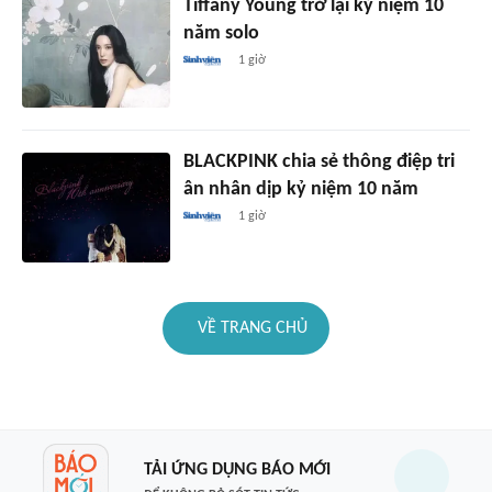
Tiffany Young trở lại kỷ niệm 10
năm solo
1 giờ
BLACKPINK chia sẻ thông điệp tri
ân nhân dịp kỷ niệm 10 năm
1 giờ
VỀ TRANG CHỦ
TẢI ỨNG DỤNG BÁO MỚI