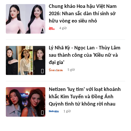
Chung khảo Hoa hậu Việt Nam
2026: Nhan sắc dàn thí sinh sở
hữu vòng eo siêu nhỏ
4 giờ
Lý Nhã Kỳ - Ngọc Lan - Thùy Lâm
sau thành công của 'Kiều nữ và
đại gia'
5 giờ
Netizen 'luỵ tim' với loạt khoảnh
khắc Kim Tuyến và Đồng Ánh
Quỳnh tình tứ không rời nhau
1 giờ