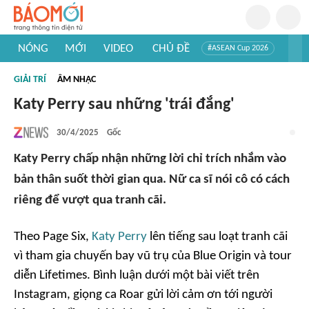
NÓNG
MỚI
VIDEO
CHỦ ĐỀ
#ASEAN Cup 2026
#Trí tuệ nhân tạo
#Mỹ - Iran
#Khám phá Việt Nam
GIẢI TRÍ
ÂM NHẠC
#Khám phá thế giới
Katy Perry sau những 'trái đắng'
30/4/2025
Gốc
Katy Perry chấp nhận những lời chỉ trích nhắm vào
bản thân suốt thời gian qua. Nữ ca sĩ nói cô có cách
riêng để vượt qua tranh cãi.
Theo
Page Six
,
Katy Perry
lên tiếng sau loạt tranh cãi
vì tham gia chuyến bay vũ trụ của Blue Origin và tour
diễn
Lifetimes
. Bình luận dưới một bài viết trên
Instagram, giọng ca
Roar
gửi lời cảm ơn tới người