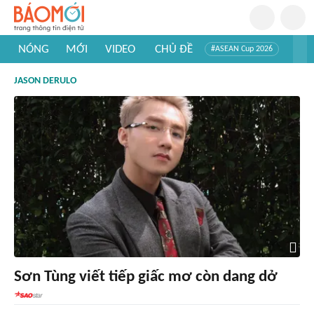
NÓNG
MỚI
VIDEO
CHỦ ĐỀ
#ASEAN Cup 2026
#Trí tuệ nhân tạo
#Mỹ - Iran
#Khám phá Việt Nam
JASON DERULO
#Khám phá thế giới
Sơn Tùng viết tiếp giấc mơ còn dang dở