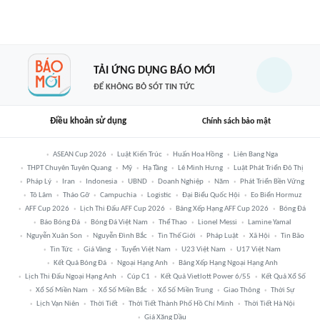
TẢI ỨNG DỤNG BÁO MỚI
ĐỂ KHÔNG BỎ SÓT TIN TỨC
Điều khoản sử dụng
Chính sách bảo mật
ASEAN Cup 2026
Luật Kiến Trúc
Huấn Hoa Hồng
Liên Bang Nga
THPT Chuyên Tuyên Quang
Mỹ
Hạ Tầng
Lê Minh Hưng
Luật Phát Triển Đô Thị
Pháp Lý
Iran
Indonesia
UBND
Doanh Nghiệp
Năm
Phát Triển Bền Vững
Tô Lâm
Tháo Gỡ
Campuchia
Logistic
Đại Biểu Quốc Hội
Eo Biển Hormuz
AFF Cup 2026
Lịch Thi Đấu AFF Cup 2026
Bảng Xếp Hạng AFF Cup 2026
Bóng Đá
Báo Bóng Đá
Bóng Đá Việt Nam
Thể Thao
Lionel Messi
Lamine Yamal
Nguyễn Xuân Son
Nguyễn Đình Bắc
Tin Thế Giới
Pháp Luật
Xã Hội
Tin Bão
Tin Tức
Giá Vàng
Tuyển Việt Nam
U23 Việt Nam
U17 Việt Nam
Kết Quả Bóng Đá
Ngoại Hạng Anh
Bảng Xếp Hạng Ngoại Hạng Anh
Lịch Thi Đấu Ngoại Hạng Anh
Cúp C1
Kết Quả Vietlott Power 6/55
Kết Quả Xổ Số
Xổ Số Miền Nam
Xổ Số Miền Bắc
Xổ Số Miền Trung
Giao Thông
Thời Sự
Lịch Vạn Niên
Thời Tiết
Thời Tiết Thành Phố Hồ Chí Minh
Thời Tiết Hà Nội
Giá Xăng Dầu