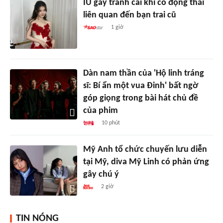
IU gây tranh cãi khi có động thái
liên quan đến bạn trai cũ
1 giờ
Dàn nam thần của 'Hộ linh tráng
sĩ: Bí ẩn một vua Đinh' bất ngờ
góp giọng trong bài hát chủ đề
của phim
10 phút
Mỹ Anh tổ chức chuyến lưu diễn
tại Mỹ, diva Mỹ Linh có phản ứng
gây chú ý
2 giờ
TIN NÓNG