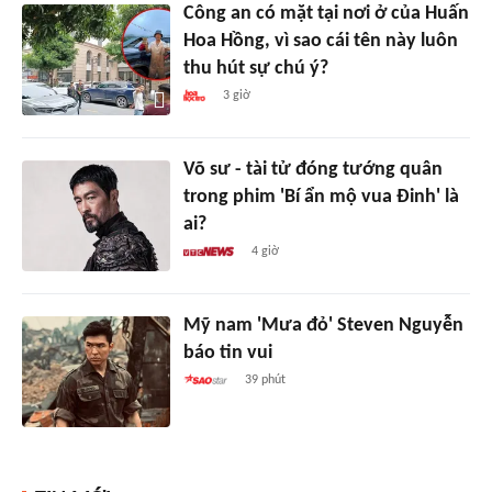
Công an có mặt tại nơi ở của Huấn
Hoa Hồng, vì sao cái tên này luôn
thu hút sự chú ý?
3 giờ
Võ sư - tài tử đóng tướng quân
trong phim 'Bí ẩn mộ vua Đinh' là
ai?
4 giờ
Mỹ nam 'Mưa đỏ' Steven Nguyễn
báo tin vui
39 phút