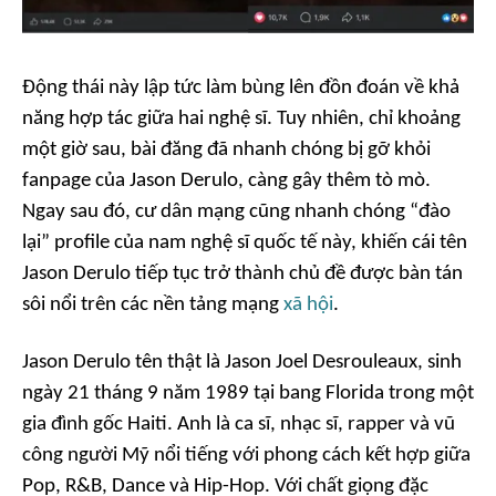
Động thái này lập tức làm bùng lên đồn đoán về khả
năng hợp tác giữa hai nghệ sĩ. Tuy nhiên, chỉ khoảng
một giờ sau, bài đăng đã nhanh chóng bị gỡ khỏi
fanpage của Jason Derulo, càng gây thêm tò mò.
Ngay sau đó, cư dân mạng cũng nhanh chóng “đào
lại” profile của nam nghệ sĩ quốc tế này, khiến cái tên
Jason Derulo tiếp tục trở thành chủ đề được bàn tán
sôi nổi trên các nền tảng mạng
xã hội
.
Jason Derulo tên thật là Jason Joel Desrouleaux, sinh
ngày 21 tháng 9 năm 1989 tại bang Florida trong một
gia đình gốc Haiti. Anh là ca sĩ, nhạc sĩ, rapper và vũ
công người Mỹ nổi tiếng với phong cách kết hợp giữa
Pop, R&B, Dance và Hip-Hop. Với chất giọng đặc