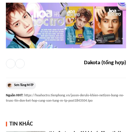
Dakota (tổng hợp)
Sơn Tùng M-TP
Nguồn
HHT
:
https://hoahoctro.tienphong.vn/jason-derulo-khien-netizen-bung-no-
truoc-tin-don-ket-hop-cung-son-tung-m-tp-post1843504.tpo
TIN KHÁC