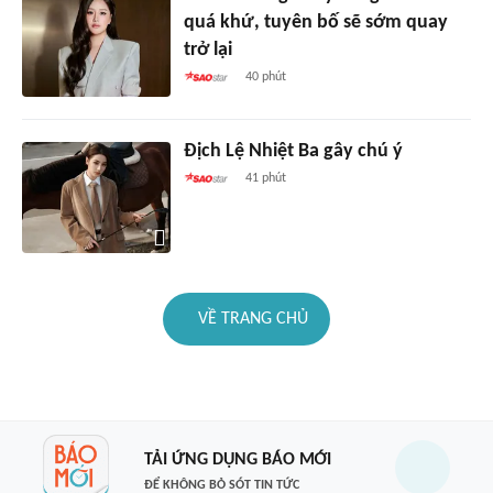
quá khứ, tuyên bố sẽ sớm quay
trở lại
40 phút
Địch Lệ Nhiệt Ba gây chú ý
41 phút
VỀ TRANG CHỦ
TẢI ỨNG DỤNG BÁO MỚI
ĐỂ KHÔNG BỎ SÓT TIN TỨC