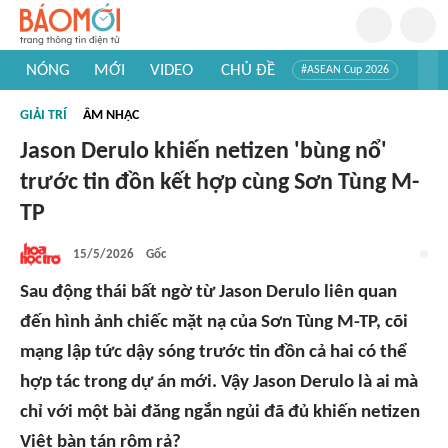
NÓNG
MỚI
VIDEO
CHỦ ĐỀ
#ASEAN Cup 2026
#Trí tuệ nhân tạo
#Mỹ - Iran
#Khám phá Việt Nam
GIẢI TRÍ
ÂM NHẠC
#Khám phá thế giới
Jason Derulo khiến netizen 'bùng nổ'
trước tin đồn kết hợp cùng Sơn Tùng M-
TP
15/5/2026
Gốc
Sau động thái bất ngờ từ Jason Derulo liên quan
đến hình ảnh chiếc mặt nạ của Sơn Tùng M-TP, cõi
mạng lập tức dậy sóng trước tin đồn cả hai có thể
hợp tác trong dự án mới. Vậy Jason Derulo là ai mà
chỉ với một bài đăng ngắn ngủi đã đủ khiến netizen
Việt bàn tán rôm rả?