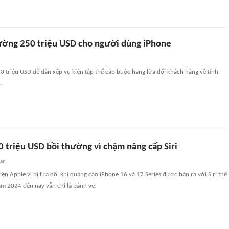
ường 250 triệu USD cho người dùng iPhone
0 triệu USD để dàn xếp vụ kiện tập thể cáo buộc hãng lừa dối khách hàng về tính
.
 triệu USD bồi thường vì chậm nâng cấp Siri
uan
ện Apple vì bị lừa dối khi quảng cáo iPhone 16 và 17 Series được bán ra với Siri thế
m 2024 đến nay vẫn chỉ là bánh vẽ.