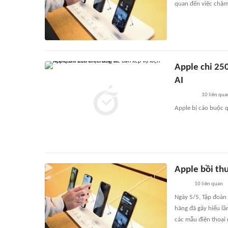
quan đến việc chậm 
Apple chi 250
AI
10
liên qua
Apple bị cáo buộc q
Apple bồi th
10
liên quan
Ngày 5/5, Tập đoàn 
hãng đã gây hiểu lầ
các mẫu điện thoại