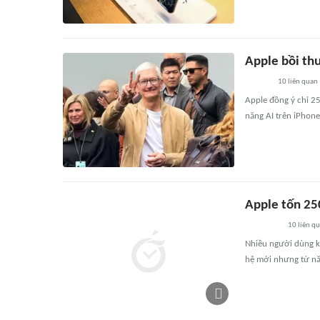
Apple bồi th
10
liên quan
Apple đồng ý chi 25
năng AI trên iPhone
Apple tốn 250
10
liên q
Nhiều người dùng ki
hệ mới nhưng từ nă