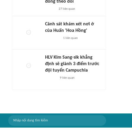
đông theo dõi
27
liên quan
Cảnh sát khám xét nơi ở
của Huấn 'Hoa Hồng'
1
liên quan
HLV Kim Sang-sik khẳng
định sẽ giành 3 điểm trước
đội tuyển Campuchia
9
liên quan