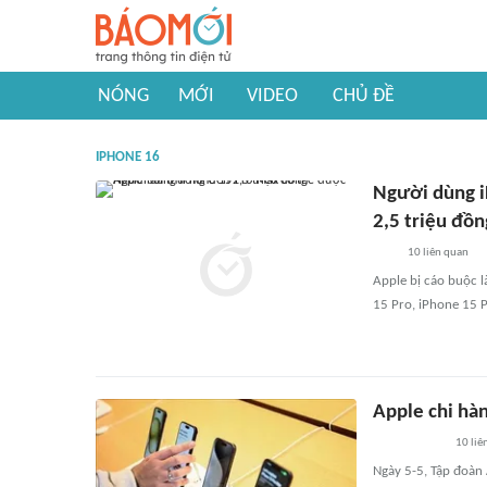
NÓNG
MỚI
VIDEO
CHỦ ĐỀ
IPHONE 16
Người dùng i
2,5 triệu đồn
10
liên quan
Apple bị cáo buộc l
15 Pro, iPhone 15 P
Apple chi hàn
10
liê
Ngày 5-5, Tập đoàn 