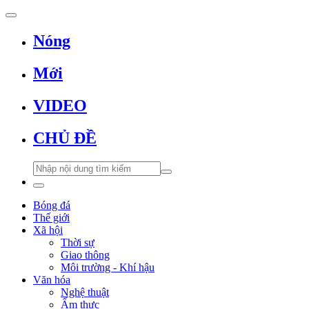
Nóng
Mới
VIDEO
CHỦ ĐỀ
Bóng đá
Thế giới
Xã hội
Thời sự
Giao thông
Môi trường - Khí hậu
Văn hóa
Nghệ thuật
Ẩm thực