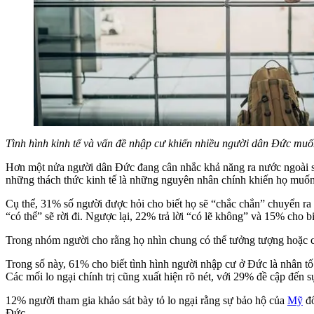
Tình hình kinh tế và vấn đề nhập cư khiến nhiều người dân Đức muốn
Hơn một nửa người dân Đức đang cân nhắc khả năng ra nước ngoài si
những thách thức kinh tế là những nguyên nhân chính khiến họ muốn 
Cụ thể, 31% số người được hỏi cho biết họ sẽ “chắc chắn” chuyển ra
“có thể” sẽ rời đi. Ngược lại, 22% trả lời “có lẽ không” và 15% cho 
Trong nhóm người cho rằng họ nhìn chung có thể tưởng tượng hoặc có
Trong số này, 61% cho biết tình hình người nhập cư ở Đức là nhân tố 
Các mối lo ngại chính trị cũng xuất hiện rõ nét, với 29% đề cập đến
12% người tham gia khảo sát bày tỏ lo ngại rằng sự bảo hộ của
Mỹ
đố
Đức.