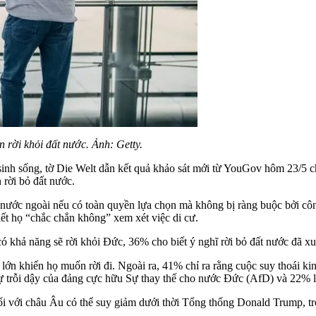
 rời khỏi đất nước. Ảnh: Getty.
nh sống, tờ Die Welt dẫn kết quả khảo sát mới từ YouGov hôm 23/5 ch
rời bỏ đất nước.
 nước ngoài nếu có toàn quyền lựa chọn mà không bị ràng buộc bởi côn
biết họ “chắc chắn không” xem xét việc di cư.
 khả năng sẽ rời khỏi Đức, 36% cho biết ý nghĩ rời bỏ đất nước đã x
lớn khiến họ muốn rời đi. Ngoài ra, 41% chỉ ra rằng cuộc suy thoái kin
 sự trỗi dậy của đảng cực hữu Sự thay thế cho nước Đức (AfD) và 22% 
i với châu Âu có thể suy giảm dưới thời Tổng thống Donald Trump, t