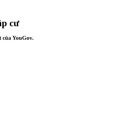
ập cư
át của YouGov.