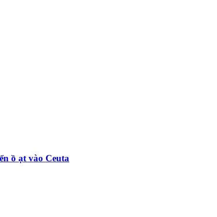
ển ồ ạt vào Ceuta