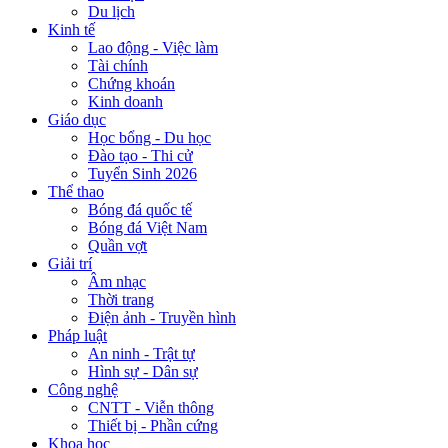
Du lịch
Kinh tế
Lao động - Việc làm
Tài chính
Chứng khoán
Kinh doanh
Giáo dục
Học bổng - Du học
Đào tạo - Thi cử
Tuyển Sinh 2026
Thể thao
Bóng đá quốc tế
Bóng đá Việt Nam
Quần vợt
Giải trí
Âm nhạc
Thời trang
Điện ảnh - Truyền hình
Pháp luật
An ninh - Trật tự
Hình sự - Dân sự
Công nghệ
CNTT - Viễn thông
Thiết bị - Phần cứng
Khoa học