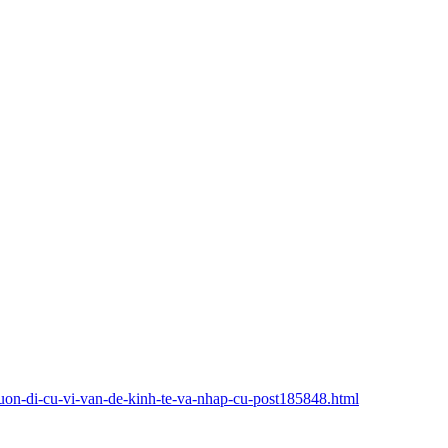
uon-di-cu-vi-van-de-kinh-te-va-nhap-cu-post185848.html