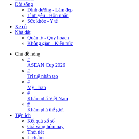
Đời sống
Dinh dưỡng - Làm đẹp
Tình yêu - Hôn nhân
Sức khỏe - Y tế
Xe cộ
Nhà đất
Quản lý - Quy hoạch
Không gian - Kiến trúc
Chủ đề nóng
#
ASEAN Cup 2026
#
Trí tuệ nhân tạo
#
Mỹ - Iran
#
Khám phá Việt Nam
#
Khám phá thế giới
Tiện ích
Kết quả xổ số
Giá vàng hôm nay
Thời tiết
Lịch âm