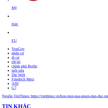
Mỹ
Đức
EU
YouGov
nhập cư
di cư
rời bỏ
chính phủ Berlin
một nửa
Die Welt
Friedrich Merz
AfD
G7
Nguồn
VietTimes
:
https://viettimes.vn/hon-mot-nua-nguoi-dan-duc-m
TIN KHÁC