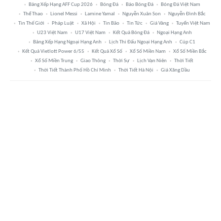
Bảng Xếp Hạng AFF Cup 2026
Bóng Đá
Báo Bóng Đá
Bóng Đá Việt Nam
Thể Thao
Lionel Messi
Lamine Yamal
Nguyễn Xuân Son
Nguyễn Đình Bắc
Tin Thế Giới
Pháp Luật
Xã Hội
Tin Bão
Tin Tức
Giá Vàng
Tuyển Việt Nam
U23 Việt Nam
U17 Việt Nam
Kết Quả Bóng Đá
Ngoại Hạng Anh
Bảng Xếp Hạng Ngoại Hạng Anh
Lịch Thi Đấu Ngoại Hạng Anh
Cúp C1
Kết Quả Vietlott Power 6/55
Kết Quả Xổ Số
Xổ Số Miền Nam
Xổ Số Miền Bắc
Xổ Số Miền Trung
Giao Thông
Thời Sự
Lịch Vạn Niên
Thời Tiết
Thời Tiết Thành Phố Hồ Chí Minh
Thời Tiết Hà Nội
Giá Xăng Dầu