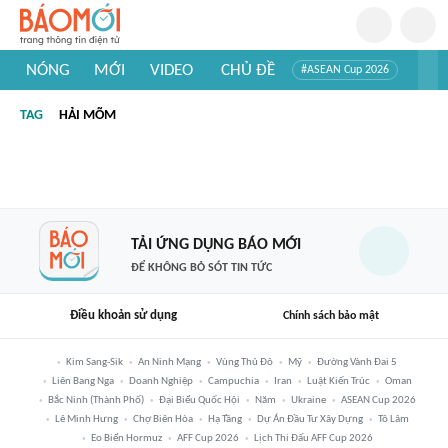
NÓNG
MỚI
VIDEO
CHỦ ĐỀ
#ASEAN Cup 2026
#Trí tuệ nhân tạo
#Mỹ - Iran
#Khám phá Việt Nam
TAG
HẢI MÕM
#Khám phá thế giới
TẢI ỨNG DỤNG BÁO MỚI
ĐỂ KHÔNG BỎ SÓT TIN TỨC
Điều khoản sử dụng
Chính sách bảo mật
Kim Sang-Sik
An Ninh Mạng
Vùng Thủ Đô
Mỹ
Đường Vành Đai 5
Liên Bang Nga
Doanh Nghiệp
Campuchia
Iran
Luật Kiến Trúc
Oman
Bắc Ninh (thành Phố)
Đại Biểu Quốc Hội
Năm
Ukraine
ASEAN Cup 2026
Lê Minh Hưng
Chợ Biên Hòa
Hạ Tầng
Dự Án Đầu Tư Xây Dựng
Tô Lâm
Eo Biển Hormuz
AFF Cup 2026
Lịch Thi Đấu AFF Cup 2026