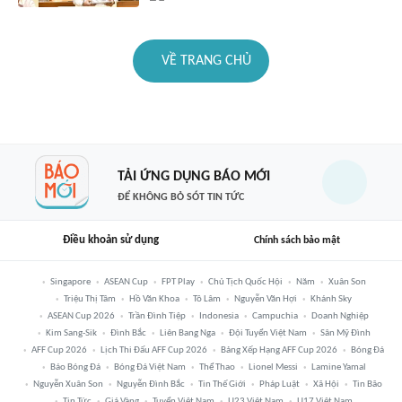
VỀ TRANG CHỦ
TẢI ỨNG DỤNG BÁO MỚI
ĐỂ KHÔNG BỎ SÓT TIN TỨC
Điều khoản sử dụng
Chính sách bảo mật
Singapore
ASEAN Cup
FPT Play
Chủ Tịch Quốc Hội
Năm
Xuân Son
Triệu Thị Tâm
Hồ Văn Khoa
Tô Lâm
Nguyễn Văn Hợi
Khánh Sky
ASEAN Cup 2026
Trần Đình Tiệp
Indonesia
Campuchia
Doanh Nghiệp
Kim Sang-Sik
Đình Bắc
Liên Bang Nga
Đội Tuyển Việt Nam
Sân Mỹ Đình
AFF Cup 2026
Lịch Thi Đấu AFF Cup 2026
Bảng Xếp Hạng AFF Cup 2026
Bóng Đá
Báo Bóng Đá
Bóng Đá Việt Nam
Thể Thao
Lionel Messi
Lamine Yamal
Nguyễn Xuân Son
Nguyễn Đình Bắc
Tin Thế Giới
Pháp Luật
Xã Hội
Tin Bão
Tin Tức
Giá Vàng
Tuyển Việt Nam
U23 Việt Nam
U17 Việt Nam