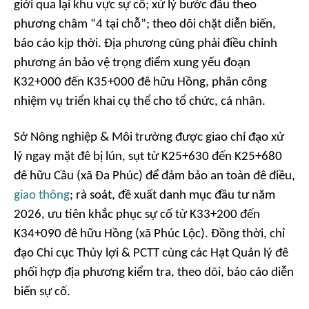
giới qua lại khu vực sự cố; xử lý bước đầu theo
phương châm “4 tại chỗ”; theo dõi chặt diễn biến,
báo cáo kịp thời. Địa phương cũng phải điều chỉnh
phương án bảo vệ trọng điểm xung yếu đoạn
K32+000 đến K35+000 đê hữu Hồng, phân công
nhiệm vụ triển khai cụ thể cho tổ chức, cá nhân.
Sở Nông nghiệp & Môi trường được giao chỉ đạo xử
lý ngay mặt đê bị lún, sụt từ K25+630 đến K25+680
đê hữu Cầu (xã Đa Phúc) để đảm bảo an toàn đê điều,
giao thông
; rà soát, đề xuất danh mục đầu tư năm
2026, ưu tiên khắc phục sự cố từ K33+200 đến
K34+090 đê hữu Hồng (xã Phúc Lộc). Đồng thời, chỉ
đạo Chi cục Thủy lợi & PCTT cùng các Hạt Quản lý đê
phối hợp địa phương kiểm tra, theo dõi, báo cáo diễn
biến sự cố.