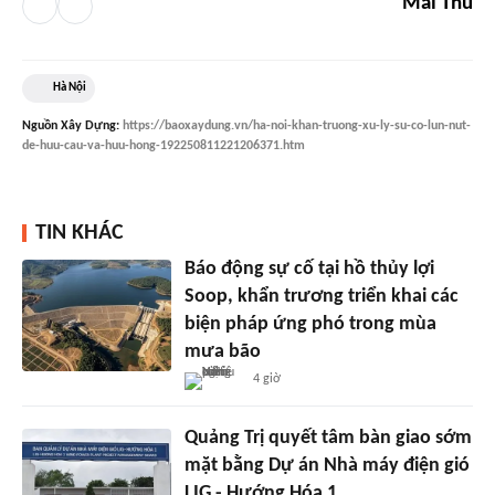
Mai Thu
Hà Nội
Nguồn
Xây Dựng
:
https://baoxaydung.vn/ha-noi-khan-truong-xu-ly-su-co-lun-nut-
de-huu-cau-va-huu-hong-192250811221206371.htm
TIN KHÁC
Báo động sự cố tại hồ thủy lợi
Soop, khẩn trương triển khai các
biện pháp ứng phó trong mùa
mưa bão
4 giờ
Quảng Trị quyết tâm bàn giao sớm
mặt bằng Dự án Nhà máy điện gió
LIG - Hướng Hóa 1