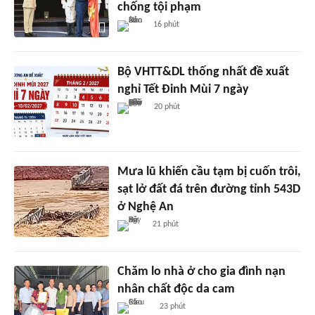
chống tội phạm
16 phút
Bộ VHTT&DL thống nhất đề xuất
nghỉ Tết Đinh Mùi 7 ngày
20 phút
Mưa lũ khiến cầu tạm bị cuốn trôi,
sạt lở đất đá trên đường tỉnh 543D
ở Nghệ An
21 phút
Chăm lo nhà ở cho gia đình nạn
nhân chất độc da cam
23 phút