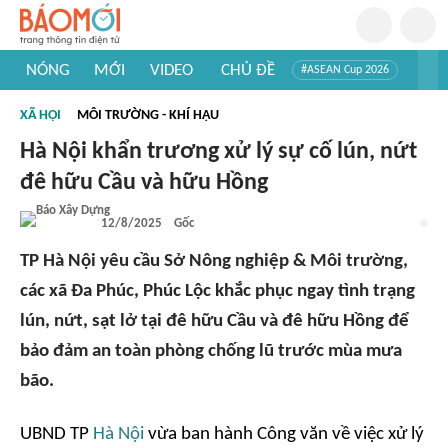
NÓNG
MỚI
VIDEO
CHỦ ĐỀ
#ASEAN Cup 2026
#Trí tuệ nhân tạo
#Mỹ - Iran
#Khám phá Việt Nam
XÃ HỘI
MÔI TRƯỜNG - KHÍ HẬU
#Khám phá thế giới
Hà Nội khẩn trương xử lý sự cố lún, nứt
đê hữu Cầu và hữu Hồng
12/8/2025
Gốc
TP Hà Nội yêu cầu Sở Nông nghiệp & Môi trường,
các xã Đa Phúc, Phúc Lộc khắc phục ngay tình trạng
lún, nứt, sạt lở tại đê hữu Cầu và đê hữu Hồng để
bảo đảm an toàn phòng chống lũ trước mùa mưa
bão.
UBND TP
Hà Nội
vừa ban hành Công văn về việc xử lý