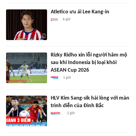
Atletico ưu ái Lee Kang-in
6 giờ
Rizky Ridho xin lỗi người hâm mộ
sau khi Indonesia bị loại khỏi
ASEAN Cup 2026
1 giờ
HLV Kim Sang-sik hài lòng với màn
trình diễn của Đình Bắc
2 giờ