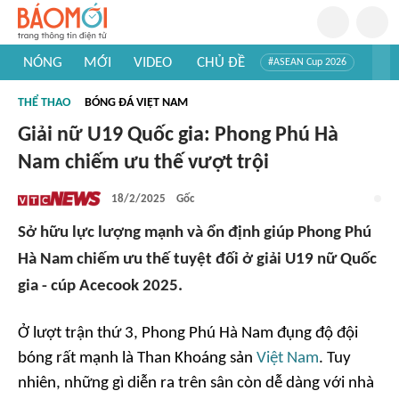
NÓNG
MỚI
VIDEO
CHỦ ĐỀ
#ASEAN Cup 2026
#Trí tuệ nhân tạo
#Mỹ - Iran
#Khám phá Việt Nam
THỂ THAO
BÓNG ĐÁ VIỆT NAM
#Khám phá thế giới
Giải nữ U19 Quốc gia: Phong Phú Hà
Nam chiếm ưu thế vượt trội
18/2/2025
Gốc
Sở hữu lực lượng mạnh và ổn định giúp Phong Phú
Hà Nam chiếm ưu thế tuyệt đối ở giải U19 nữ Quốc
gia - cúp Acecook 2025.
Ở lượt trận thứ 3, Phong Phú Hà Nam đụng độ đội
bóng rất mạnh là Than Khoáng sản
Việt Nam
. Tuy
nhiên, những gì diễn ra trên sân còn dễ dàng với nhà