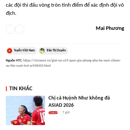
các đội thi đấu vòng tròn tính điểm để xác định đội vô
địch.
Mai Phương
Tuyển Việt Nam
Trần Thị Duyên
Nguồn
VTC
:
https://vtcnews.vn/giai-nu-u19-quoc-gia-phong-phu-ha-nam-chiem-
uu-the-vuot-troi-ar926450.html
TIN KHÁC
Chị cả Huỳnh Như không đá
ASIAD 2026
7 giờ