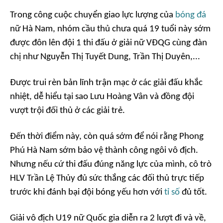
Trong công cuộc chuyển giao lực lượng của
bóng đá
nữ Hà Nam, nhóm cầu thủ chưa quá 19 tuổi này sớm
được đôn lên đội 1 thi đấu ở giải nữ VĐQG cùng đàn
chị như Nguyễn Thị Tuyết Dung, Trần Thị Duyên,...
Được trui rèn bản lĩnh trận mạc ở các giải đấu khắc
nhiệt, dễ hiểu tại sao Lưu Hoàng Vân và đồng đội
vượt trội đối thủ ở các giải trẻ.
Đến thời điểm này, còn quá sớm để nói rằng Phong
Phú Hà Nam sớm bảo vệ thành công ngôi vô địch.
Nhưng nếu cứ thi đấu đúng năng lực của mình, cô trò
HLV Trần Lệ Thủy đủ sức thắng các đối thủ trực tiếp
trước khi đánh bại đội bóng yếu hơn với
tỉ số
đủ tốt.
Giải vô địch U19 nữ Quốc gia diễn ra 2 lượt đi và về,