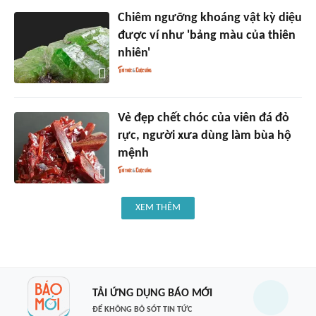
Chiêm ngưỡng khoáng vật kỳ diệu
được ví như 'bảng màu của thiên
nhiên'
Vẻ đẹp chết chóc của viên đá đỏ
rực, người xưa dùng làm bùa hộ
mệnh
XEM THÊM
TẢI ỨNG DỤNG BÁO MỚI
ĐỂ KHÔNG BỎ SÓT TIN TỨC