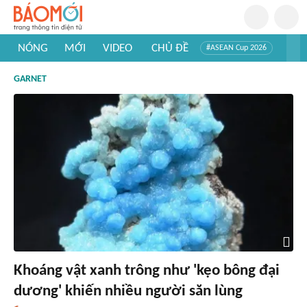
NÓNG
MỚI
VIDEO
CHỦ ĐỀ
#ASEAN Cup 2026
#Trí tuệ nhân tạo
#Mỹ - Iran
#Khám phá Việt Nam
GARNET
#Khám phá thế giới
Khoáng vật xanh trông như 'kẹo bông đại
dương' khiến nhiều người săn lùng