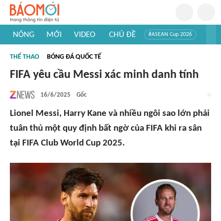
NÓNG
MỚI
VIDEO
CHỦ ĐỀ
#ASEAN Cup 2026
#Trí tuệ nhân tạo
#Mỹ - Iran
#Khám phá Việt Nam
THỂ THAO
BÓNG ĐÁ QUỐC TẾ
#Khám phá thế giới
FIFA yêu cầu Messi xác minh danh tính
16/6/2025
Gốc
Lionel Messi, Harry Kane và nhiều ngôi sao lớn phải
tuân thủ một quy định bất ngờ của FIFA khi ra sân
tại FIFA Club World Cup 2025.