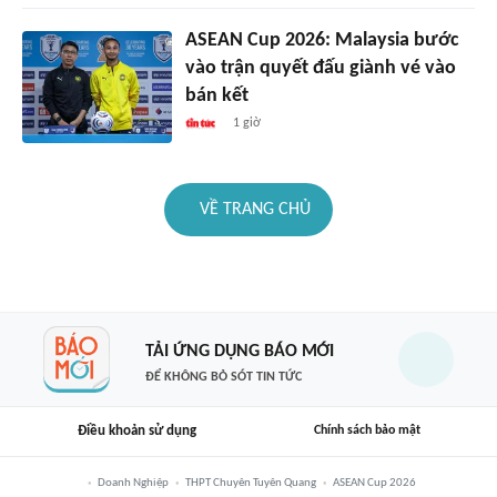
ASEAN Cup 2026: Malaysia bước
vào trận quyết đấu giành vé vào
bán kết
1 giờ
VỀ TRANG CHỦ
TẢI ỨNG DỤNG BÁO MỚI
ĐỂ KHÔNG BỎ SÓT TIN TỨC
Điều khoản sử dụng
Chính sách bảo mật
Doanh Nghiệp
THPT Chuyên Tuyên Quang
ASEAN Cup 2026