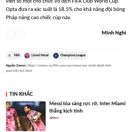
viên số một cho chức vô địch FIFA Club World Cup.
Opta
đưa ra xác suất là 18,5% cho khả năng đội bóng
Pháp nâng cao chiếc cúp này.
Minh Nghi
FIFA
Lionel Messi
Champions League
Nguồn
Znews
:
https://znews.vn/fifa-yeu-cau-messi-xac-minh-danh-tinh-
post1561161.html
TIN KHÁC
Messi tỏa sáng rực rỡ, Inter Miami
thắng kịch tính