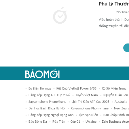
Phủ Lý-Thườn
229
liên 
Việc hoàn thành Dự 
thống truyền tải đi
Eo Biển Hormuz
Kết Quả Vietlott Power 6/55
Xổ Số Miền Trung
Bảng Xếp Hạng AFF Cup 2026
Tuyển Việt Nam
Nguyễn Xuân Son
Saysomphone Phomvihane
Lịch Thi Đấu AFF Cup 2026
Australia
Đại Học Bách Khoa Hà Nội
Xaysomphone Phomvihane
New Zeal
Bảng Xếp Hạng Ngoại Hạng Anh
Lịch Vạn Niên
Ban Chấp Hành Tr
Báo Bóng Đá
Rửa Tiền
Cúp C1
Ukraine
Zalo Business Acco