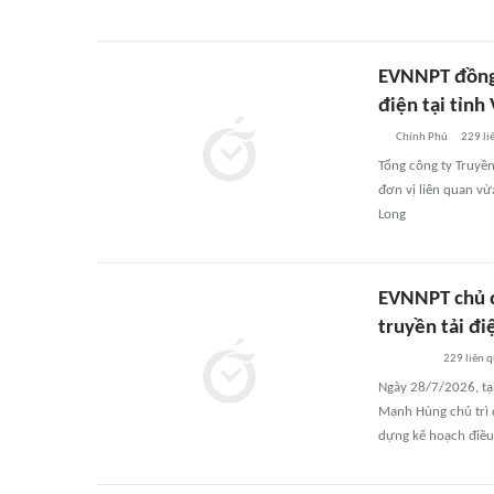
EVNNPT đồng l
điện tại tỉnh
Chính Phủ
229
li
Tổng công ty Truyền
đơn vị liên quan vừa
Long
EVNNPT chủ đ
truyền tải đi
229
liên 
Ngày 28/7/2026, tạ
Mạnh Hùng chủ trì 
dựng kế hoạch điều