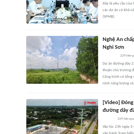
Đây là yêu cầu của 
các dự án có khả n
(SPMB).
Nghệ An chấp
Nghi Sơn
229
liên 
Dự án đường dây 2
thuận chủ trương đầ
Công trình có tổng 
ninh năng lượng và 
[Video] Đóng
đường dây đ
229
liên qu
Vào lúc 23h ngày 2-
vận hành Trạm biến