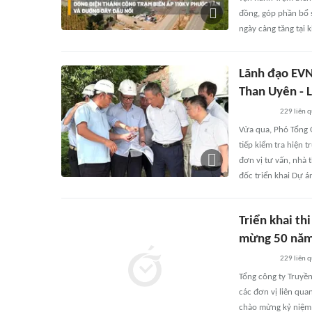
đồng, góp phần bổ s
ngày càng tăng tại
Lãnh đạo EVN
Than Uyên - L
229
liên 
Vừa qua, Phó Tổng 
tiếp kiểm tra hiện 
đơn vị tư vấn, nhà 
đốc triển khai Dự 
Triển khai t
mừng 50 năm 
229
liên 
Tổng công ty Truyền
các đơn vị liên qua
chào mừng kỷ niệm 5