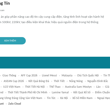
g Tín
quan
án góp phần nâng cao độ tin cậy cung cấp điện, tăng tính linh hoạt vận hành hệ
ện 500kV, 220kV, tạo điều kiện khai thác hiệu quả nguồn điện trong hệ thống.
XEM THÊM
Giao Thông
AFF Cup 2026
Lionel Messi
Malaysia
Chủ Tịch Quốc Hội
Tin T
ASEAN Cup 2026
Kết Quả Bóng Đá
Thời Tiết
Nắng Nóng
Nguyễn Đình Bắc
U23 Việt Nam
Thời Tiết Hà Nội
Thể Thao
Australia Sam Mostyn
Lào
Giá
and
Thời Tiết Thành Phố Hồ Chí Minh
Lamine Yamal
Kết Quả Xổ Số
Điểm Chuẩn
ung Ương Đảng Cộng Sản Việt Nam
Tin Tức
Xã Hội
Xổ Số Miền Nam
Ngoại Hạn
unt
Zalo Cloud