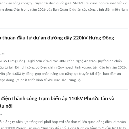
lãnh đạo Tổng công ty Truyền tải điện quốc gia (EVNNPT) tại cuộc họp rà soát tiến độ
ăng đóng điện trong năm 2026 của Ban Quản lý dự án các công trình điện miền Nam
 thuận đầu tư dự án đường dây 220kV Hưng Đông -
quan
20kV Hưng Đông - Nghi Sơn vừa được UBND tỉnh Nghệ An trao Quyết định chấp
u tư tại Hội nghị công bố Điều chỉnh Quy hoạch tỉnh và xúc tiến đầu tư năm 2026.
vốn gần 1.683 tỷ đồng, góp phần nâng cao năng lực truyền tải điện, bảo đảm an
tạo động lực phát triển kinh tế khu vực Bắc Trung Bộ.
 điện thành công Trạm biến áp 110kV Phước Tân và
ấu nối
an
8, Công ty Điện lực Đồng Nai phối hợp với các đơn vị liên quan đóng điện, đưa vào
 áp 110kV Phước Tân và đường dây đấu nối. Công trình có tổng mức đầu tư 118 tỷ