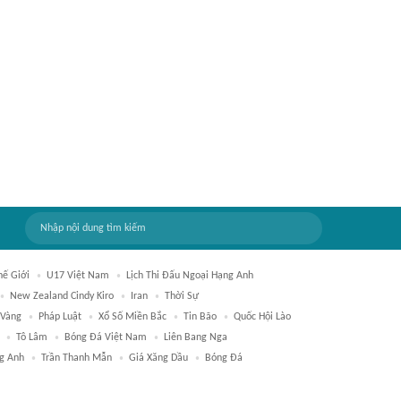
hế Giới
U17 Việt Nam
Lịch Thi Đấu Ngoại Hạng Anh
New Zealand Cindy Kiro
Iran
Thời Sự
 Vàng
Pháp Luật
Xổ Số Miền Bắc
Tin Bão
Quốc Hội Lào
Tô Lâm
Bóng Đá Việt Nam
Liên Bang Nga
g Anh
Trần Thanh Mẫn
Giá Xăng Dầu
Bóng Đá