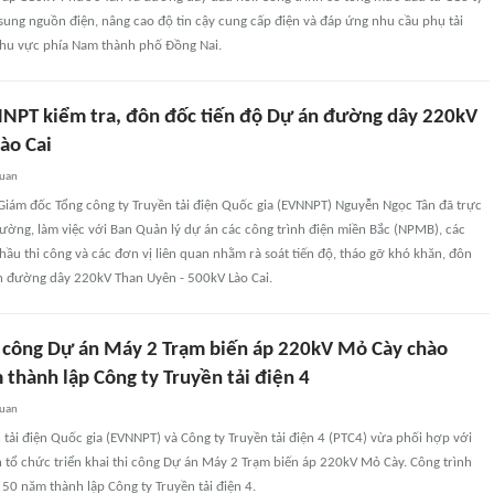
ung nguồn điện, nâng cao độ tin cậy cung cấp điện và đáp ứng nhu cầu phụ tải
 khu vực phía Nam thành phố Đồng Nai.
NPT kiểm tra, đôn đốc tiến độ Dự án đường dây 220kV
ào Cai
quan
Giám đốc Tổng công ty Truyền tải điện Quốc gia (EVNNPT) Nguyễn Ngọc Tân đã trực
trường, làm việc với Ban Quản lý dự án các công trình điện miền Bắc (NPMB), các
thầu thi công và các đơn vị liên quan nhằm rà soát tiến độ, tháo gỡ khó khăn, đôn
án đường dây 220kV Than Uyên - 500kV Lào Cai.
hi công Dự án Máy 2 Trạm biến áp 220kV Mỏ Cày chào
thành lập Công ty Truyền tải điện 4
quan
 tải điện Quốc gia (EVNNPT) và Công ty Truyền tải điện 4 (PTC4) vừa phối hợp với
n tổ chức triển khai thi công Dự án Máy 2 Trạm biến áp 220kV Mỏ Cày. Công trình
0 năm thành lập Công ty Truyền tải điện 4.