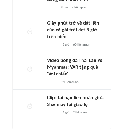
8 giờ
2
liên quan
Giây phút trở về đất liền
của cô gái trôi dạt 8 giờ
trên biển
6 giờ
60
liên quan
Video bóng đá Thái Lan vs
Myanmar: VAR tặng quà
'Voi chiến'
24
liên quan
Clip: Tai nạn liên hoàn giữa
3 xe máy tại giao lộ
5 giờ
2
liên quan