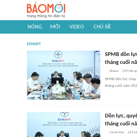
NÓNG
MỚI
VIDEO
CHỦ ĐỀ
EVNNPT
SPMB dồn lực
tháng cuối n
Bnews
229
liên q
SPMB dồn lực chạy 
tháng cuối năm 202
Dồn lực, quy
tháng cuối n
Chính Phủ
229
li