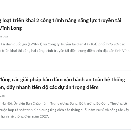
oạt triển khai 2 công trình nâng năng lực truyền tải
 Vĩnh Long
ên quan
 tải điện quốc gia (EVNNPT) và Công ty Truyền tải điện 4 (PTC4) phối hợp với các
 triển khai thi công hai công trình truyền tải điện trọng điểm trên địa bàn tỉnh Vĩnh
ộng các giải pháp bảo đảm vận hành an toàn hệ thống
ện, đẩy nhanh tiến độ các dự án trọng điểm
quan
i Hà Nội, Ủy viên Ban Chấp hành Trung ương Đảng, Bộ trưởng Bộ Công Thương Lê
cuộc họp rà soát tình hình cung ứng điện các tháng cuối năm 2026 và công tác xây
 hành hệ thống điện năm 2027.