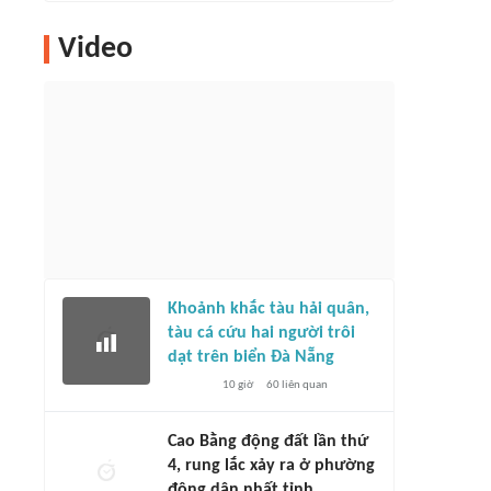
Video
Khoảnh khắc tàu hải quân,
tàu cá cứu hai người trôi
dạt trên biển Đà Nẵng
10 giờ
60
liên quan
Cao Bằng động đất lần thứ
4, rung lắc xảy ra ở phường
đông dân nhất tỉnh