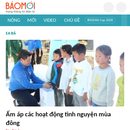
NÓNG
MỚI
VIDEO
CHỦ ĐỀ
#ASEAN Cup 2026
#Trí tuệ nhân tạo
#Mỹ - Iran
#Khám phá Việt Nam
EA BÁ
#Khám phá thế giới
Ấm áp các hoạt động tình nguyện mùa
đông