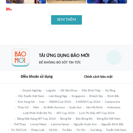
XEM THÊM
TẢI ỨNG DỤNG BÁO MỚI
ĐỂ KHÔNG BỎ SÓT TIN TỨC
Điều khoản sử dụng
Chính sách bảo mật
Doanh Nghiệp
Logistic
Hồ Văn Khoa
Trần Đình Tiệp
Hạ Tầng
Đội Tuyển Việt Nam
Liên Bang Nga
Singapore
Khánh Sky
Đình Bắc
Kim Sang-Sik
Iran
ASEAN Cup 2026
A ASEAN Cup 2026
Campuchia
Tháo Gỡ
Năm
Eo Biển Hormuz
Xuân Son
Sân Mỹ Đình
Indonesia
Luật Phát Triển Đô Thị
AFF Cup 2026
Lịch Thi Đấu AFF Cup 2026
Bảng Xếp Hạng AFF Cup 2026
Bóng Đá
Báo Bóng Đá
Bóng Đá Việt Nam
Thể Thao
Lionel Messi
Lamine Yamal
Nguyễn Xuân Son
Nguyễn Đình Bắc
Tin Thế Giới
Pháp Luật
Xã Hội
Tin Bão
Tin Tức
Giá Vàng
Tuyển Việt Nam