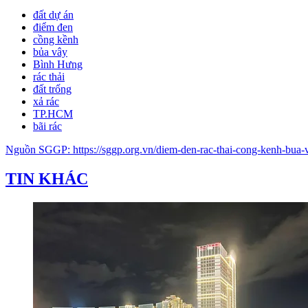
đất dự án
điểm đen
cồng kềnh
bủa vây
Bình Hưng
rác thải
đất trống
xả rác
TP.HCM
bãi rác
Nguồn
SGGP
:
https://sggp.org.vn/diem-den-rac-thai-cong-kenh-bu
TIN KHÁC