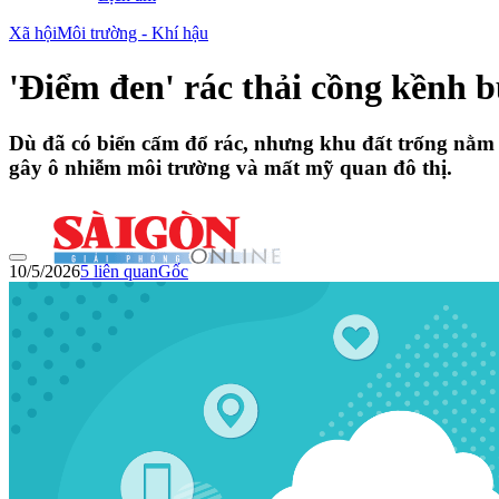
Xã hội
Môi trường - Khí hậu
'Điểm đen' rác thải cồng kềnh
Dù đã có biển cấm đổ rác, nhưng khu đất trống nằm 
gây ô nhiễm môi trường và mất mỹ quan đô thị.
10/5/2026
5
liên quan
Gốc