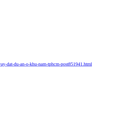
a-vay-dat-du-an-o-khu-nam-tphcm-post851941.html