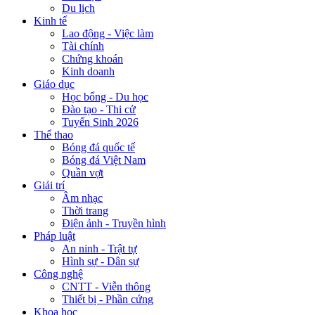
Du lịch
Kinh tế
Lao động - Việc làm
Tài chính
Chứng khoán
Kinh doanh
Giáo dục
Học bổng - Du học
Đào tạo - Thi cử
Tuyển Sinh 2026
Thể thao
Bóng đá quốc tế
Bóng đá Việt Nam
Quần vợt
Giải trí
Âm nhạc
Thời trang
Điện ảnh - Truyền hình
Pháp luật
An ninh - Trật tự
Hình sự - Dân sự
Công nghệ
CNTT - Viễn thông
Thiết bị - Phần cứng
Khoa học