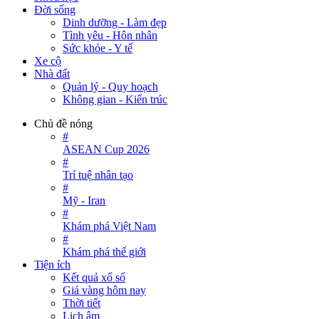
Đời sống
Dinh dưỡng - Làm đẹp
Tình yêu - Hôn nhân
Sức khỏe - Y tế
Xe cộ
Nhà đất
Quản lý - Quy hoạch
Không gian - Kiến trúc
Chủ đề nóng
#
ASEAN Cup 2026
#
Trí tuệ nhân tạo
#
Mỹ - Iran
#
Khám phá Việt Nam
#
Khám phá thế giới
Tiện ích
Kết quả xổ số
Giá vàng hôm nay
Thời tiết
Lịch âm