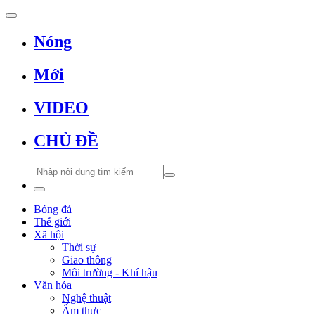
Nóng
Mới
VIDEO
CHỦ ĐỀ
Bóng đá
Thế giới
Xã hội
Thời sự
Giao thông
Môi trường - Khí hậu
Văn hóa
Nghệ thuật
Ẩm thực