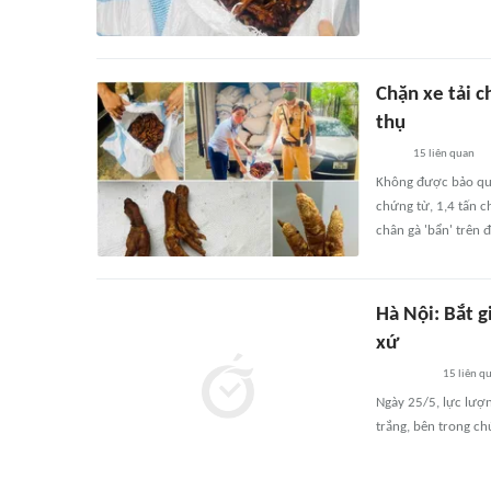
Chặn xe tải c
thụ
15
liên quan
Không được bảo quả
chứng từ, 1,4 tấn c
chân gà 'bẩn' trên 
Hà Nội: Bắt 
xứ
15
liên q
Ngày 25/5, lực lượn
trắng, bên trong ch