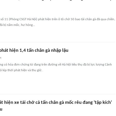
ố 11 (Phòng CSGT Hà Nội) phát hiện trên ô tô chở 50 bao tải chân gà đã qua chiên,
đã bị nấm mốc, hư hỏng...
hát hiện 1,4 tấn chân gà nhập lậu
an
ông có hóa đơn chứng từ đang trên đường về Hà Nội tiêu thụ đã bị lực lượng Cảnh
i kịp thời phát hiện và thu giữ.
t hiện xe tải chở cả tấn chân gà mốc rêu đang 'tập kích'
ậu