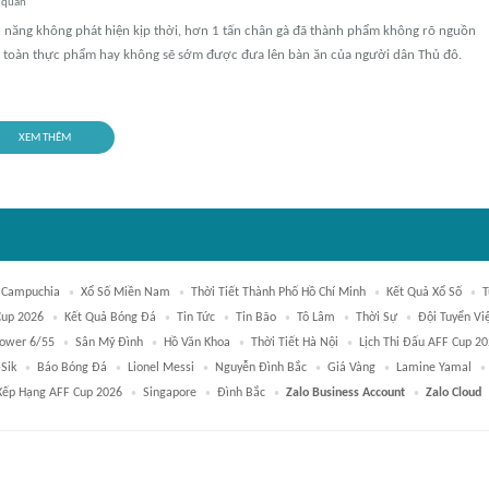
 quan
 năng không phát hiện kịp thời, hơn 1 tấn chân gà đã thành phẩm không rõ nguồn
 toàn thực phẩm hay không sẽ sớm được đưa lên bàn ăn của người dân Thủ đô.
XEM THÊM
Campuchia
Xổ Số Miền Nam
Thời Tiết Thành Phố Hồ Chí Minh
Kết Quả Xổ Số
T
Cup 2026
Kết Quả Bóng Đá
Tin Tức
Tin Bão
Tô Lâm
Thời Sự
Đội Tuyển V
Power 6/55
Sân Mỹ Đình
Hồ Văn Khoa
Thời Tiết Hà Nội
Lịch Thi Đấu AFF Cup 2
Sik
Báo Bóng Đá
Lionel Messi
Nguyễn Đình Bắc
Giá Vàng
Lamine Yamal
Xếp Hạng AFF Cup 2026
Singapore
Đình Bắc
Zalo Business Account
Zalo Cloud