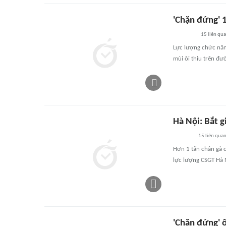
'Chặn đứng' 
15
liên qu
Lực lượng chức năn
mùi ôi thiu trên đư
Hà Nội: Bắt g
15
liên qua
Hơn 1 tấn chân gà c
lực lượng CSGT Hà N
'Chặn đứng' 