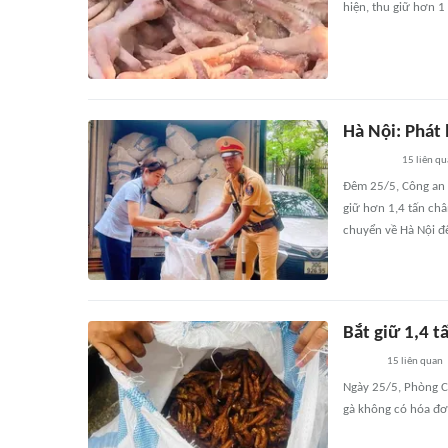
hiện, thu giữ hơn 1
Hà Nội: Phát 
15
liên q
Đêm 25/5, Công an 
giữ hơn 1,4 tấn ch
chuyển về Hà Nội để
Bắt giữ 1,4 t
15
liên quan
Ngày 25/5, Phòng C
gà không có hóa đơ