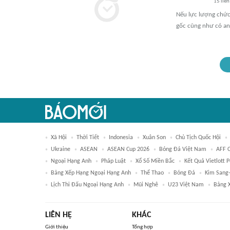
15
liên
Nếu lực lượng chức
gốc cũng như có an
Xã Hội
Thời Tiết
Indonesia
Xuân Son
Chủ Tịch Quốc Hội
Ukraine
ASEAN
ASEAN Cup 2026
Bóng Đá Việt Nam
AFF 
Ngoại Hạng Anh
Pháp Luật
Xổ Số Miền Bắc
Kết Quả Vietlott 
Bảng Xếp Hạng Ngoại Hạng Anh
Thể Thao
Bóng Đá
Kim Sang-
Lịch Thi Đấu Ngoại Hạng Anh
Mũi Nghê
U23 Việt Nam
Bảng 
LIÊN HỆ
KHÁC
Giới thiệu
Tổng hợp