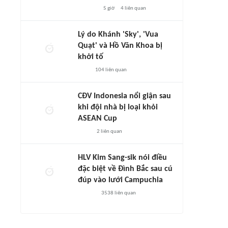
5 giờ
4
liên quan
Lý do Khánh 'Sky', 'Vua
Quạt' và Hồ Văn Khoa bị
khởi tố
104
liên quan
CĐV Indonesia nổi giận sau
khi đội nhà bị loại khỏi
ASEAN Cup
2
liên quan
HLV Kim Sang-sik nói điều
đặc biệt về Đình Bắc sau cú
đúp vào lưới Campuchia
3538
liên quan