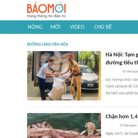
NÓNG
MỚI
VIDEO
CHỦ ĐỀ
ĐƯỜNG LÀNG VĂN HÓA
Hà Nội: Tạm 
đường tiêu t
15
liên qu
Lực lượng chức năn
Cảnh sát kinh tế, C
Hà Nội) vừa phối h
Chặn hơn 1,4
15
liên quan
Ngày 24/5, tại huyệ