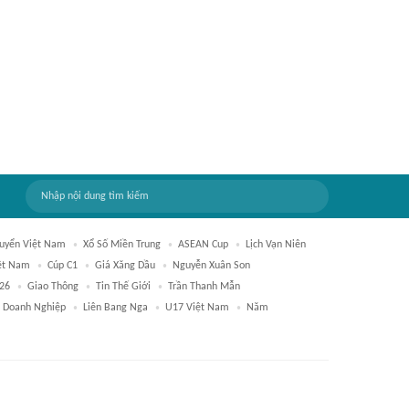
uyển Việt Nam
Xổ Số Miền Trung
ASEAN Cup
Lịch Vạn Niên
iệt Nam
Cúp C1
Giá Xăng Dầu
Nguyễn Xuân Son
026
Giao Thông
Tin Thế Giới
Trần Thanh Mẫn
Doanh Nghiệp
Liên Bang Nga
U17 Việt Nam
Năm