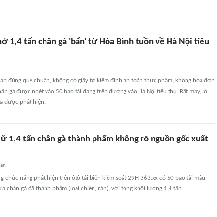
hở 1,4 tấn chân gà 'bẩn' từ Hòa Bình tuồn về Hà Nội tiêu
n đúng quy chuẩn, không có giấy tờ kiểm định an toàn thực phẩm, không hóa đơn
hân gà được nhét vào 50 bao tải đang trên đường vào Hà Nội tiêu thụ. Rất may, lô
đã được phát hiện.
giữ 1,4 tấn chân gà thành phẩm không rõ nguồn gốc xuất
uan
g chức năng phát hiện trên ôtô tải biển kiểm soát 29H-363.xx có 50 bao tải màu
ứa chân gà đã thành phẩm (loại chiên, rán), với tổng khối lượng 1,4 tấn.