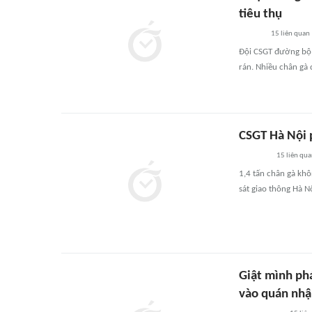
tiêu thụ
15
liên quan
Đội CSGT đường bộ s
rán. Nhiều chân gà 
CSGT Hà Nội p
15
liên qu
1,4 tấn chân gà kh
sát giao thông Hà Nộ
Giật mình phá
vào quán nh