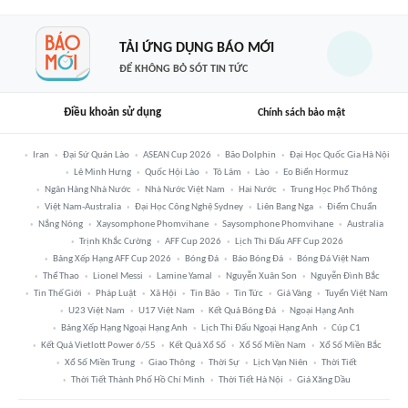
TẢI ỨNG DỤNG BÁO MỚI
ĐỂ KHÔNG BỎ SÓT TIN TỨC
Điều khoản sử dụng
Chính sách bảo mật
Iran
Đại Sứ Quán Lào
ASEAN Cup 2026
Bão Dolphin
Đại Học Quốc Gia Hà Nội
Lê Minh Hưng
Quốc Hội Lào
Tô Lâm
Lào
Eo Biển Hormuz
Ngân Hàng Nhà Nước
Nhà Nước Việt Nam
Hai Nước
Trung Học Phổ Thông
Việt Nam-Australia
Đại Học Công Nghệ Sydney
Liên Bang Nga
Điểm Chuẩn
Nắng Nóng
Xaysomphone Phomvihane
Saysomphone Phomvihane
Australia
Trịnh Khắc Cường
AFF Cup 2026
Lịch Thi Đấu AFF Cup 2026
Bảng Xếp Hạng AFF Cup 2026
Bóng Đá
Báo Bóng Đá
Bóng Đá Việt Nam
Thể Thao
Lionel Messi
Lamine Yamal
Nguyễn Xuân Son
Nguyễn Đình Bắc
Tin Thế Giới
Pháp Luật
Xã Hội
Tin Bão
Tin Tức
Giá Vàng
Tuyển Việt Nam
U23 Việt Nam
U17 Việt Nam
Kết Quả Bóng Đá
Ngoại Hạng Anh
Bảng Xếp Hạng Ngoại Hạng Anh
Lịch Thi Đấu Ngoại Hạng Anh
Cúp C1
Kết Quả Vietlott Power 6/55
Kết Quả Xổ Số
Xổ Số Miền Nam
Xổ Số Miền Bắc
Xổ Số Miền Trung
Giao Thông
Thời Sự
Lịch Vạn Niên
Thời Tiết
Thời Tiết Thành Phố Hồ Chí Minh
Thời Tiết Hà Nội
Giá Xăng Dầu