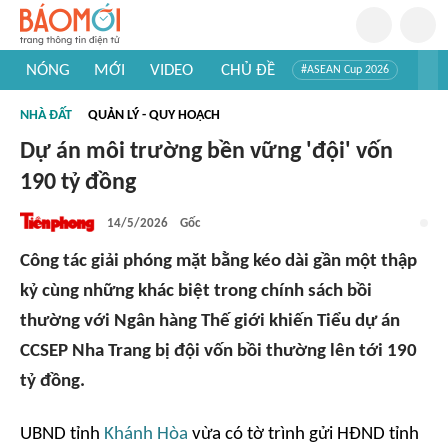
NÓNG
MỚI
VIDEO
CHỦ ĐỀ
#ASEAN Cup 2026
#Tuyển sinh đại học 2026
#Trí tuệ nhân tạo
#Mỹ - Iran
NHÀ ĐẤT
QUẢN LÝ - QUY HOẠCH
#Khám phá Việt Nam
#Khám phá thế giới
Dự án môi trường bền vững 'đội' vốn
190 tỷ đồng
14/5/2026
Gốc
Công tác giải phóng mặt bằng kéo dài gần một thập
kỷ cùng những khác biệt trong chính sách bồi
thường với Ngân hàng Thế giới khiến Tiểu dự án
CCSEP Nha Trang bị đội vốn bồi thường lên tới 190
tỷ đồng.
UBND tỉnh
Khánh Hòa
vừa có tờ trình gửi HĐND tỉnh