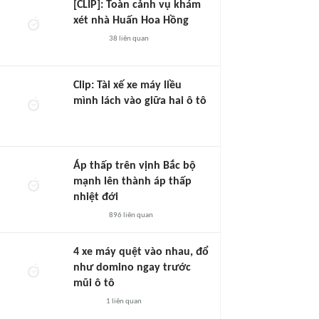
[CLIP]: Toàn cảnh vụ khám
xét nhà Huấn Hoa Hồng
38
liên quan
Clip: Tài xế xe máy liều
mình lách vào giữa hai ô tô
Áp thấp trên vịnh Bắc bộ
mạnh lên thành áp thấp
nhiệt đới
896
liên quan
4 xe máy quệt vào nhau, đổ
như domino ngay trước
mũi ô tô
1
liên quan