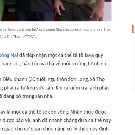
Tê Tê Java, có trọng lượng khoảng 3kg cho cơ quan công an xã Thọ
 Đậu Tất Thành/TTXVN)
Đồng Nai
đã tiếp nhận một cá thể tê tê Java quý
chăm sóc, bảo tồn và thả về môi trường tự nhiên.
h Điểu Khanh (30 tuổi, ngụ thôn Sơn Lang, xã Thọ
g phát ra từ khu vực sân. Khi ra kiểm tra, anh phát
tê đang bò trong sân nhà.
đây là một cá thể tê tê còn sống. Nhận thức được
ần được bảo vệ, anh đã nhanh chóng đưa cá thể này
n giao cho cơ quan chức năng xử lý theo quy định.