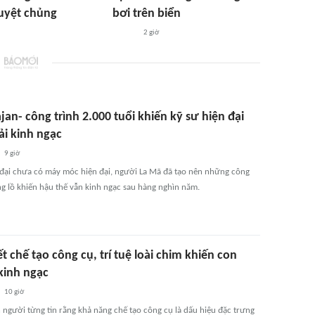
uyệt chủng
bơi trên biển
2 giờ
jan- công trình 2.000 tuổi khiến kỹ sư hiện đại
ải kinh ngạc
9 giờ
 đại chưa có máy móc hiện đại, người La Mã đã tạo nên những công
ng lồ khiến hậu thế vẫn kinh ngạc sau hàng nghìn năm.
t chế tạo công cụ, trí tuệ loài chim khiến con
kinh ngạc
10 giờ
n người từng tin rằng khả năng chế tạo công cụ là dấu hiệu đặc trưng