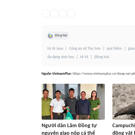
Đồng Nai
tê tê Java
Công an xã Thọ Sơn
quý hiếm
giao
đa dạng sinh học
tê tê
Đồng Nai
Nguồn
VietnamPlus
:
https://www.vietnamplus.vn/dong-nai-ph
Người dân Lâm Đồng tự
Campuchia
nguyện giao nộp cá thể
động vật 