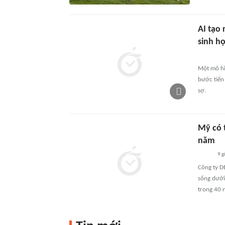
AI tạo 
sinh h
Một mô hìn
bước tiến
sợ.
Mỹ có 
năm
9 g
Công ty D
sống dưới
trong 40 