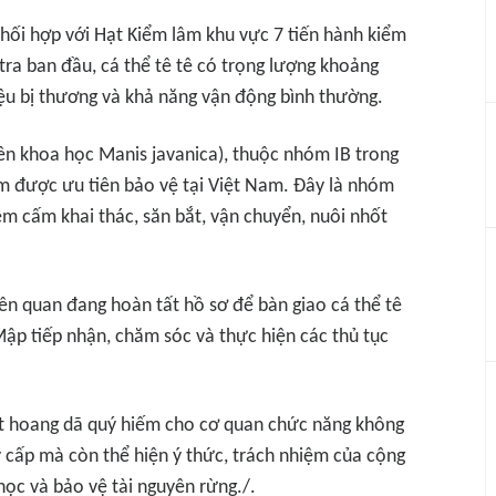
phối hợp với Hạt Kiểm lâm khu vực 7 tiến hành kiểm
 tra ban đầu, cá thể tê tê có trọng lượng khoảng
ệu bị thương và khả năng vận động bình thường.
(tên khoa học Manis javanica), thuộc nhóm IB trong
m được ưu tiên bảo vệ tại Việt Nam. Đây là nhóm
êm cấm khai thác, săn bắt, vận chuyển, nuôi nhốt
iên quan đang hoàn tất hồ sơ để bàn giao cá thể tê
ập tiếp nhận, chăm sóc và thực hiện các thủ tục
ật hoang dã quý hiếm cho cơ quan chức năng không
y cấp mà còn thể hiện ý thức, trách nhiệm của cộng
học và bảo vệ tài nguyên rừng./.