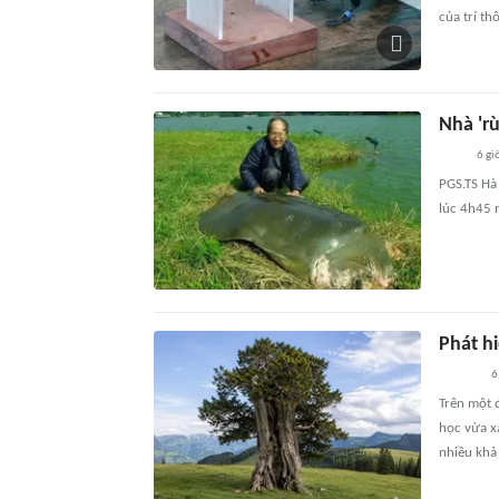
của trí t
Nhà 'r
6 gi
PGS.TS Hà
lúc 4h45 
Phát hi
6
Trên một 
học vừa x
nhiều khả 