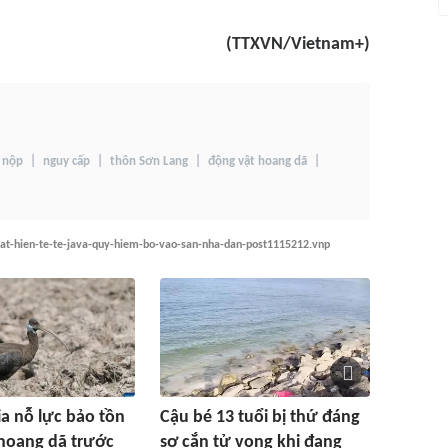
(TTXVN/Vietnam+)
 nộp
nguy cấp
thôn Sơn Lang
động vật hoang dã
at-hien-te-te-java-quy-hiem-bo-vao-san-nha-dan-post1115212.vnp
 nỗ lực bảo tồn
Cậu bé 13 tuổi bị thứ đáng
hoang dã trước
sợ cắn tử vong khi đang