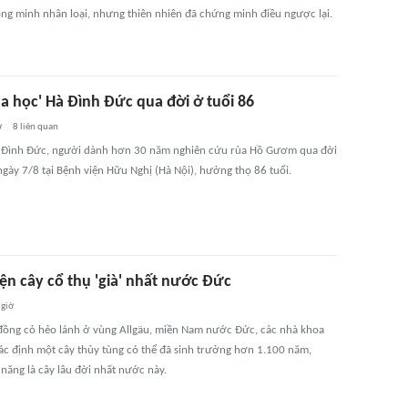
hông minh nhân loại, nhưng thiên nhiên đã chứng minh điều ngược lại.
ùa học' Hà Đình Đức qua đời ở tuổi 86
ờ
8
liên quan
 Đình Đức, người dành hơn 30 năm nghiên cứu rùa Hồ Gươm qua đời
ngày 7/8 tại Bệnh viện Hữu Nghị (Hà Nội), hưởng thọ 86 tuổi.
ện cây cổ thụ 'già' nhất nước Đức
 giờ
đồng cỏ hẻo lánh ở vùng Allgäu, miền Nam nước Đức, các nhà khoa
ác định một cây thủy tùng có thể đã sinh trưởng hơn 1.100 năm,
năng là cây lâu đời nhất nước này.