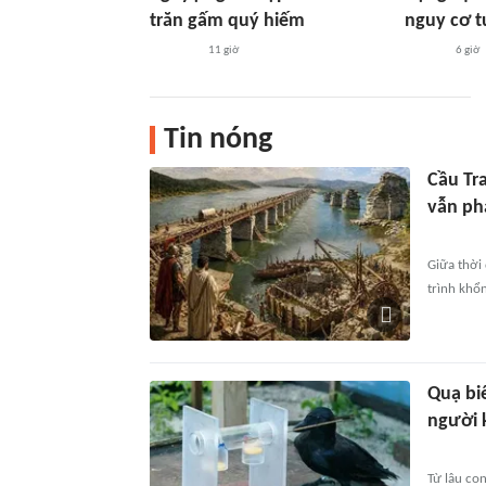
trăn gấm quý hiếm
nguy cơ t
11 giờ
6 giờ
Tin nóng
Cầu Tra
vẫn ph
Giữa thời
trình khổ
Quạ biế
người 
Từ lâu co