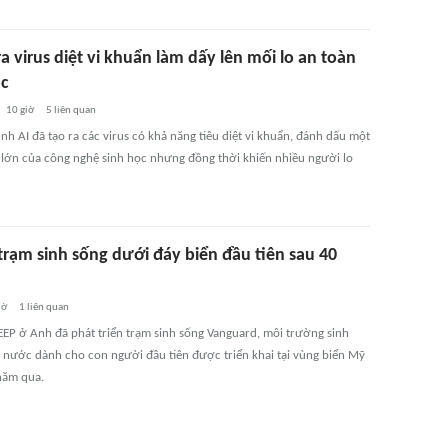
ra virus diệt vi khuẩn làm dấy lên mối lo an toàn
ọc
10 giờ
5
liên quan
h AI đã tạo ra các virus có khả năng tiêu diệt vi khuẩn, đánh dấu một
 lớn của công nghệ sinh học nhưng đồng thời khiến nhiều người lo
trạm sinh sống dưới đáy biển đầu tiên sau 40
iờ
1
liên quan
EEP ở Anh đã phát triển trạm sinh sống Vanguard, môi trường sinh
 nước dành cho con người đầu tiên được triển khai tại vùng biển Mỹ
năm qua.