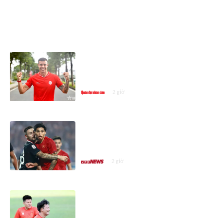
ASEAN CUP 2026
Thể Công - Viettel chiêu mộ trung
vệ 1,93m và thủ môn mang hai
dòng máu Việt Nam - Australia
2 giờ
Cố hết sức vẫn bị loại khỏi ASEAN
Cup, sao nhập tịch Indonesia thừa
nhận suy sụp
2 giờ
Trung vệ ĐT Việt Nam lên tiếng về
Quang Hải, cảnh giác trước đại