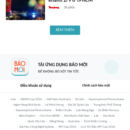
khánh 2/9 ở TPHCM
36 phút
XEM THÊM
TẢI ỨNG DỤNG BÁO MỚI
ĐỂ KHÔNG BỎ SÓT TIN TỨC
Điều khoản sử dụng
Chính sách bảo mật
Iran
ASEAN Cup 2026
Việt Nam-Australia
Tô Lâm
Saysomphone Phomvihane
Ngân Hàng Nhà Nước
Lê Minh Hưng
Đại Sứ Quán Lào
Trung Học Phổ Thông
Xaysomphone Phomvihane
Điểm Chuẩn
Liên Bang Nga
Eo Biển Hormuz
Bão Dolphin
Chủ Tịch HĐND
Nhà Nước Việt Nam
Lào
Hai Nước
Quốc Hội Lào
Nắng Nóng
Australia
Trịnh Khắc Cường
Đại Học Công Nghệ Sydney
AFF Cup 2026
Lịch Thi Đấu AFF Cup 2026