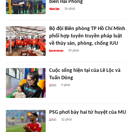
biển Hải Phòng
16 phút
Bộ đội Biên phòng TP Hồ Chí Minh
phối hợp tuyên truyền pháp luật
về thủy sản, phòng, chống IUU
39 phút
Cuộc sống hiện tại của Lê Lộc và
Tuấn Dũng
9 phút
PSG phơi bày hai tử huyệt của MU
32 phút