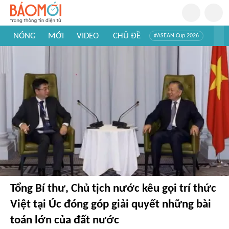
NÓNG
MỚI
VIDEO
CHỦ ĐỀ
#ASEAN Cup 2026
#Tuyển sinh đại học 2026
#Trí tuệ nhân tạo
#Mỹ - Iran
#Khám phá Việt Nam
#Khám phá thế giới
Tổng Bí thư, Chủ tịch nước kêu gọi trí thức
Việt tại Úc đóng góp giải quyết những bài
toán lớn của đất nước