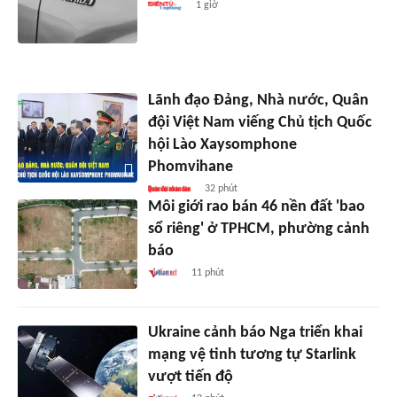
1 giờ
Lãnh đạo Đảng, Nhà nước, Quân
đội Việt Nam viếng Chủ tịch Quốc
hội Lào Xaysomphone
Phomvihane
32 phút
Môi giới rao bán 46 nền đất 'bao
sổ riêng' ở TPHCM, phường cảnh
báo
11 phút
Ukraine cảnh báo Nga triển khai
mạng vệ tinh tương tự Starlink
vượt tiến độ