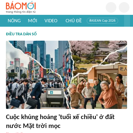
NÓNG
MỚI
VIDEO
CHỦ ĐỀ
#ASEAN Cup 2026
#Trí tuệ nhân tạo
#Mỹ - Iran
#Khám phá Việt Nam
ĐIỀU TRA DÂN SỐ
#Khám phá thế giới
Cuộc khủng hoảng 'tuổi xế chiều' ở đất
nước Mặt trời mọc