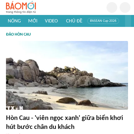
NÓNG
MỚI
VIDEO
CHỦ ĐỀ
#ASEAN Cup 2026
#Trí tuệ nhân tạo
#Mỹ - Iran
#Khám phá Việt Nam
ĐẢO HÒN CAU
#Khám phá thế giới
Hòn Cau - 'viên ngọc xanh' giữa biển khơi
hút bước chân du khách