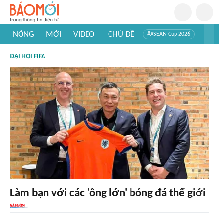
NÓNG
MỚI
VIDEO
CHỦ ĐỀ
#ASEAN Cup 2026
#Trí tuệ nhân tạo
#Mỹ - Iran
#Khám phá Việt Nam
ĐẠI HỘI FIFA
#Khám phá thế giới
Làm bạn với các 'ông lớn' bóng đá thế giới