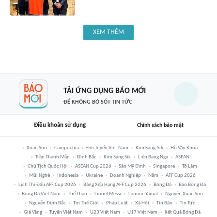
XEM THÊM
TẢI ỨNG DỤNG BÁO MỚI
ĐỂ KHÔNG BỎ SÓT TIN TỨC
Điều khoản sử dụng
Chính sách bảo mật
Xuân Son
Campuchia
Đội Tuyển Việt Nam
Kim Sang-Sik
Hồ Văn Khoa
Trần Thanh Mẫn
Đình Bắc
Kim Sang Sik
Liên Bang Nga
ASEAN
Chủ Tịch Quốc Hội
ASEAN Cup 2026
Sân Mỹ Đình
Singapore
Tô Lâm
Mũi Nghê
Indonesia
Ukraine
Doanh Nghiệp
Năm
AFF Cup 2026
Lịch Thi Đấu AFF Cup 2026
Bảng Xếp Hạng AFF Cup 2026
Bóng Đá
Báo Bóng Đá
Bóng Đá Việt Nam
Thể Thao
Lionel Messi
Lamine Yamal
Nguyễn Xuân Son
Nguyễn Đình Bắc
Tin Thế Giới
Pháp Luật
Xã Hội
Tin Bão
Tin Tức
Giá Vàng
Tuyển Việt Nam
U23 Việt Nam
U17 Việt Nam
Kết Quả Bóng Đá