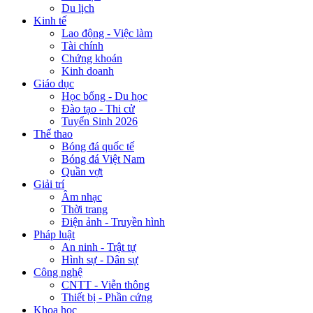
Du lịch
Kinh tế
Lao động - Việc làm
Tài chính
Chứng khoán
Kinh doanh
Giáo dục
Học bổng - Du học
Đào tạo - Thi cử
Tuyển Sinh 2026
Thể thao
Bóng đá quốc tế
Bóng đá Việt Nam
Quần vợt
Giải trí
Âm nhạc
Thời trang
Điện ảnh - Truyền hình
Pháp luật
An ninh - Trật tự
Hình sự - Dân sự
Công nghệ
CNTT - Viễn thông
Thiết bị - Phần cứng
Khoa học