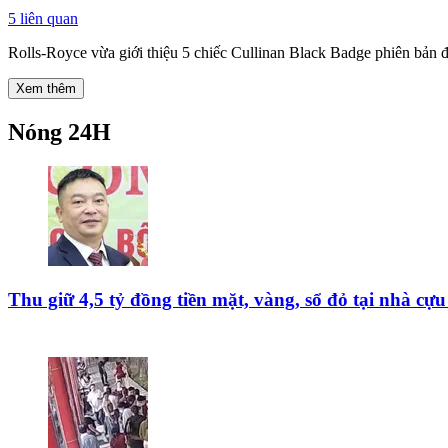
5
liên quan
Rolls-Royce vừa giới thiệu 5 chiếc Cullinan Black Badge phiên bản đặc
Xem thêm
Nóng 24H
Thu giữ 4,5 tỷ đồng tiền mặt, vàng, sổ đỏ tại nhà c