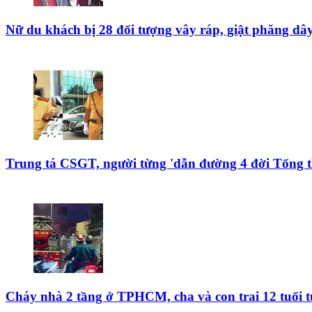
Nữ du khách bị 28 đối tượng vây ráp, giật phăng dâ
Trung tá CSGT, người từng 'dẫn đường 4 đời Tổng t
Cháy nhà 2 tầng ở TPHCM, cha và con trai 12 tuổi 