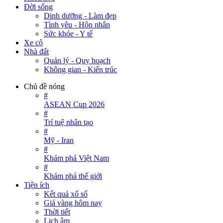
Đời sống
Dinh dưỡng - Làm đẹp
Tình yêu - Hôn nhân
Sức khỏe - Y tế
Xe cộ
Nhà đất
Quản lý - Quy hoạch
Không gian - Kiến trúc
Chủ đề nóng
#
ASEAN Cup 2026
#
Trí tuệ nhân tạo
#
Mỹ - Iran
#
Khám phá Việt Nam
#
Khám phá thế giới
Tiện ích
Kết quả xổ số
Giá vàng hôm nay
Thời tiết
Lịch âm