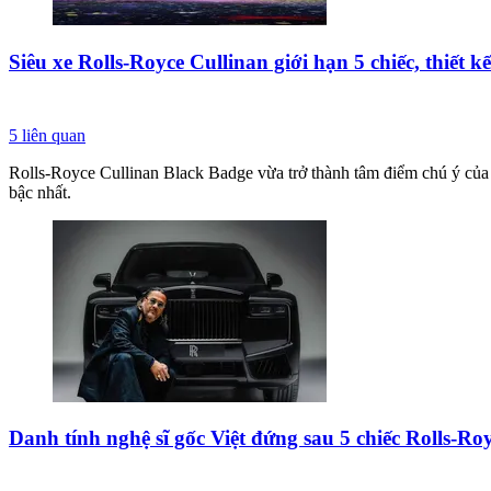
Siêu xe Rolls-Royce Cullinan giới hạn 5 chiếc, thiết k
5
liên quan
Rolls-Royce Cullinan Black Badge vừa trở thành tâm điểm chú ý của g
bậc nhất.
Danh tính nghệ sĩ gốc Việt đứng sau 5 chiếc Rolls-Roy