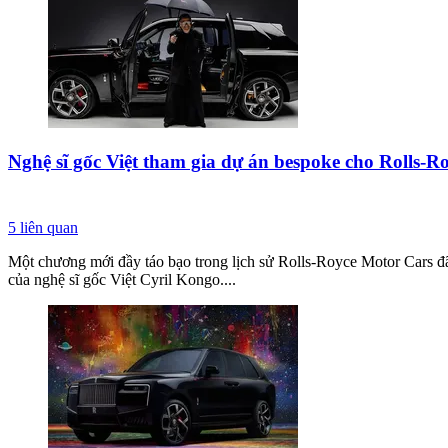
Nghệ sĩ gốc Việt tham gia dự án bespoke cho Rolls-R
5
liên quan
Một chương mới đầy táo bạo trong lịch sử Rolls-Royce Motor Cars đã
của nghệ sĩ gốc Việt Cyril Kongo....