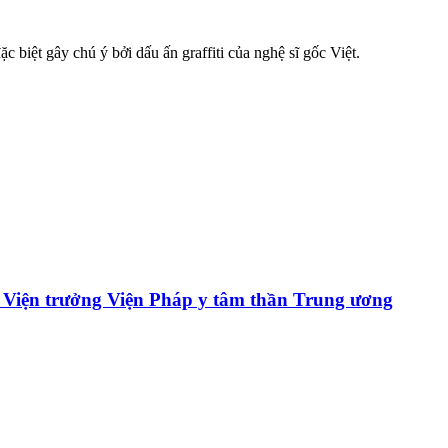
 biệt gây chú ý bởi dấu ấn graffiti của nghệ sĩ gốc Việt.
ựu Viện trưởng Viện Pháp y tâm thần Trung ương