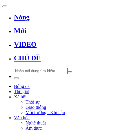
Nóng
Mới
VIDEO
CHỦ ĐỀ
Bóng đá
Thế giới
Xã hội
Thời sự
Giao thông
Môi trường - Khí hậu
Văn hóa
Nghệ thuật
Ẩm thực