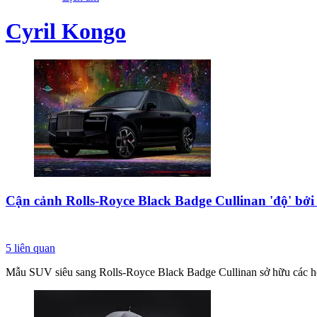
Cyril Kongo
Cận cảnh Rolls-Royce Black Badge Cullinan 'độ' bởi
5
liên quan
Mẫu SUV siêu sang Rolls-Royce Black Badge Cullinan sở hữu các họ