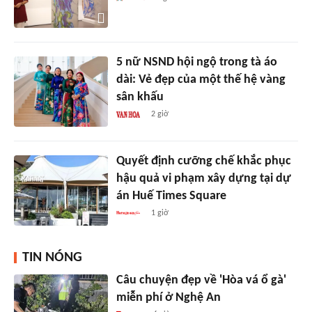
5 nữ NSND hội ngộ trong tà áo
dài: Vẻ đẹp của một thế hệ vàng
sân khấu
2 giờ
Quyết định cưỡng chế khắc phục
hậu quả vi phạm xây dựng tại dự
án Huế Times Square
1 giờ
TIN NÓNG
Câu chuyện đẹp về 'Hòa vá ổ gà'
miễn phí ở Nghệ An