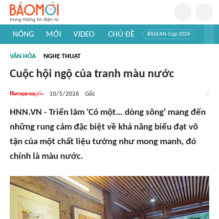
NÓNG
MỚI
VIDEO
CHỦ ĐỀ
#ASEAN Cup 2026
#Trí tuệ nhân tạo
#Mỹ - Iran
#Khám phá Việt Nam
VĂN HÓA
NGHỆ THUẬT
#Khám phá thế giới
Cuộc hội ngộ của tranh màu nước
10/5/2026
Gốc
HNN.VN - Triển lãm 'Có một… dòng sông' mang đến
những rung cảm đặc biệt về khả năng biểu đạt vô
tận của một chất liệu tưởng như mong manh, đó
chính là màu nước.