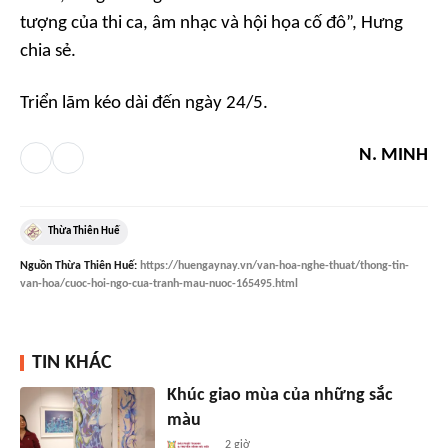
tượng của thi ca, âm nhạc và hội họa cố đô”, Hưng
chia sẻ.
Triển lãm kéo dài đến ngày 24/5.
N. MINH
Thừa Thiên Huế
Nguồn
Thừa Thiên Huế
:
https://huengaynay.vn/van-hoa-nghe-thuat/thong-tin-
van-hoa/cuoc-hoi-ngo-cua-tranh-mau-nuoc-165495.html
TIN KHÁC
Khúc giao mùa của những sắc
màu
2 giờ