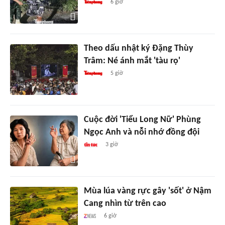
6 giờ
Theo dấu nhật ký Đặng Thùy
Trâm: Né ánh mắt 'tàu rọ'
5 giờ
Cuộc đời 'Tiểu Long Nữ' Phùng
Ngọc Anh và nỗi nhớ đồng đội
3 giờ
Mùa lúa vàng rực gây 'sốt' ở Nậm
Cang nhìn từ trên cao
6 giờ