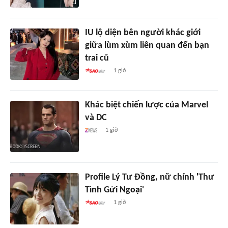
IU lộ diện bên người khác giới
giữa lùm xùm liên quan đến bạn
trai cũ
1 giờ
Khác biệt chiến lược của Marvel
và DC
1 giờ
Profile Lý Tư Đồng, nữ chính 'Thư
Tình Gửi Ngoại'
1 giờ