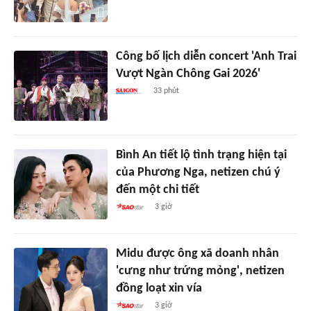
Công bố lịch diễn concert 'Anh Trai
Vượt Ngàn Chông Gai 2026'
33 phút
Bình An tiết lộ tình trạng hiện tại
của Phương Nga, netizen chú ý
đến một chi tiết
3 giờ
Midu được ông xã doanh nhân
'cưng như trứng mỏng', netizen
đồng loạt xin vía
3 giờ