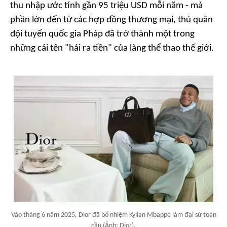
thu nhập ước tính gần 95 triệu USD mỗi năm - mà
phần lớn đến từ các hợp đồng thương mại, thủ quân
đội tuyển quốc gia Pháp đã trở thành một trong
những cái tên "hái ra tiền" của làng thể thao thế giới.
Vào tháng 6 năm 2025, Dior đã bổ nhiệm Kylian Mbappé làm đại sứ toàn
cầu (Ảnh: Dior).