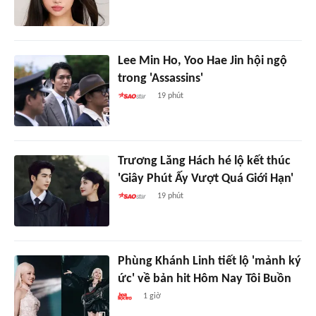
Lee Min Ho, Yoo Hae Jin hội ngộ
trong 'Assassins'
19 phút
Trương Lăng Hách hé lộ kết thúc
'Giây Phút Ấy Vượt Quá Giới Hạn'
19 phút
Phùng Khánh Linh tiết lộ 'mảnh ký
ức' về bản hit Hôm Nay Tôi Buồn
1 giờ