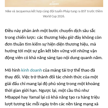
Nike và Jacquemus kết hợp cùng đội tuyển Pháp tung ra BST trước thềm
World Cup 2026.
Điều này phản ánh một bước chuyển dịch sâu sắc
trong chiến lược: các thương hiệu giờ đây không còn
đơn thuần tìm kiếm sự hiện diện thương hiệu, mà
hướng tới một sự gắn kết bền vững với những vận
động viên có khả năng sáng tạo nội dung quanh năm.
Mô hình
kinh doanh
của mảng tài trợ thể thao đã
thay đổi. Việc trở thành đối tác chính thức của một
giải đấu chỉ mang lại độ phủ sóng trong một khoảng
thời gian giới hạn. Ngược lại, một cầu thủ như
Mbappé hay Yamal lại có khả năng tạo ra hàng triệu
lượt tương tác mỗi ngày trên các nền tảng mạng xã