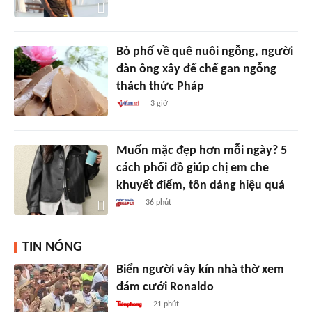
Bỏ phố về quê nuôi ngỗng, người
đàn ông xây đế chế gan ngỗng
thách thức Pháp
3 giờ
Muốn mặc đẹp hơn mỗi ngày? 5
cách phối đồ giúp chị em che
khuyết điểm, tôn dáng hiệu quả
36 phút
TIN NÓNG
Biển người vây kín nhà thờ xem
đám cưới Ronaldo
21 phút