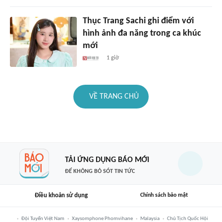
Thục Trang Sachi ghi điểm với
hình ảnh đa năng trong ca khúc
mới
1 giờ
VỀ TRANG CHỦ
TẢI ỨNG DỤNG BÁO MỚI
ĐỂ KHÔNG BỎ SÓT TIN TỨC
Điều khoản sử dụng
Chính sách bảo mật
Đội Tuyển Việt Nam
Xaysomphone Phomvihane
Malaysia
Chủ Tịch Quốc Hội