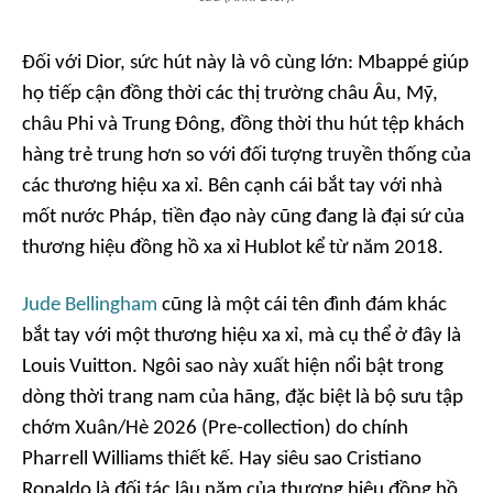
Đối với Dior, sức hút này là vô cùng lớn: Mbappé giúp
họ tiếp cận đồng thời các thị trường châu Âu, Mỹ,
châu Phi và Trung Đông, đồng thời thu hút tệp khách
hàng trẻ trung hơn so với đối tượng truyền thống của
các thương hiệu xa xỉ. Bên cạnh cái bắt tay với nhà
mốt nước Pháp, tiền đạo này cũng đang là đại sứ của
thương hiệu đồng hồ xa xỉ Hublot kể từ năm 2018.
Jude Bellingham
cũng là một cái tên đình đám khác
bắt tay với một thương hiệu xa xỉ, mà cụ thể ở đây là
Louis Vuitton. Ngôi sao này xuất hiện nổi bật trong
dòng thời trang nam của hãng, đặc biệt là bộ sưu tập
chớm Xuân/Hè 2026 (Pre-collection) do chính
Pharrell Williams thiết kế. Hay siêu sao Cristiano
Ronaldo là đối tác lâu năm của thương hiệu đồng hồ