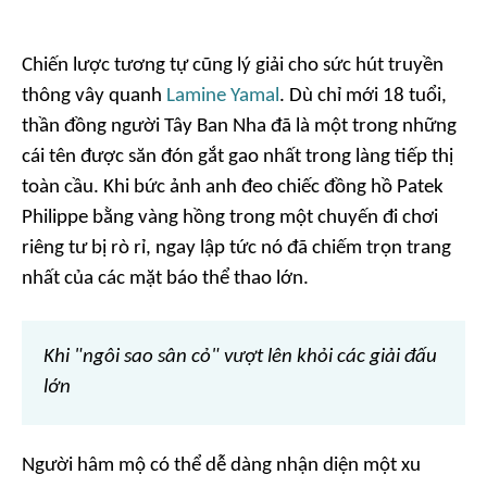
Chiến lược tương tự cũng lý giải cho sức hút truyền
thông vây quanh
Lamine Yamal
. Dù chỉ mới 18 tuổi,
thần đồng người Tây Ban Nha đã là một trong những
cái tên được săn đón gắt gao nhất trong làng tiếp thị
toàn cầu. Khi bức ảnh anh đeo chiếc đồng hồ Patek
Philippe bằng vàng hồng trong một chuyến đi chơi
riêng tư bị rò rỉ, ngay lập tức nó đã chiếm trọn trang
nhất của các mặt báo thể thao lớn.
Khi "ngôi sao sân cỏ" vượt lên khỏi các giải đấu
lớn
Người hâm mộ có thể dễ dàng nhận diện một xu