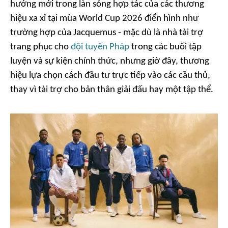
hướng mới trong làn sóng hợp tác của các thương
hiệu xa xỉ tại mùa World Cup 2026 điển hình như
trường hợp của Jacquemus - mặc dù là nhà tài trợ
trang phục cho
đội tuyển Pháp
trong các buổi tập
luyện và sự kiện chính thức, nhưng giờ đây, thương
hiệu lựa chọn cách đầu tư trực tiếp vào các cầu thủ,
thay vì tài trợ cho bản thân giải đấu hay một tập thể.