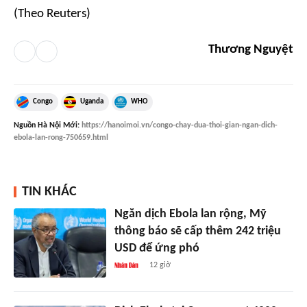
(Theo Reuters)
Thương Nguyệt
Congo
Uganda
WHO
Nguồn
Hà Nội Mới
:
https://hanoimoi.vn/congo-chay-dua-thoi-gian-ngan-dich-
ebola-lan-rong-750659.html
TIN KHÁC
Ngăn dịch Ebola lan rộng, Mỹ
thông báo sẽ cấp thêm 242 triệu
USD để ứng phó
12 giờ