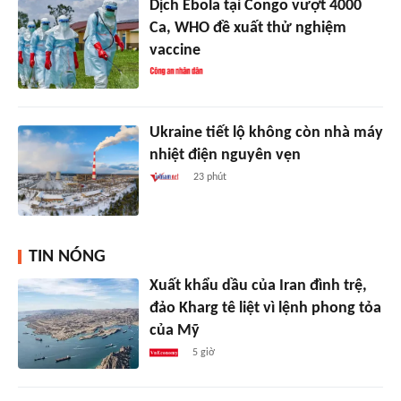
Dịch Ebola tại Congo vượt 4000
Ca, WHO đề xuất thử nghiệm
vaccine
Ukraine tiết lộ không còn nhà máy
nhiệt điện nguyên vẹn
23 phút
TIN NÓNG
Xuất khẩu dầu của Iran đình trệ,
đảo Kharg tê liệt vì lệnh phong tỏa
của Mỹ
5 giờ