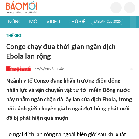
NÓNG
MỚI
VIDEO
CHỦ ĐỀ
#ASEAN Cup 2026
#Trí tuệ nhân tạo
#Mỹ - Iran
#Khám phá Việt Nam
THẾ GIỚI
#Khám phá thế giới
Congo chạy đua thời gian ngăn dịch
Ebola lan rộng
19/5/2026
Gốc
Ngành y tế Congo đang khẩn trương điều động
nhân lực và vận chuyển vật tư tới miền Đông nước
này nhằm ngăn chặn đà lây lan của dịch Ebola, trong
bối cảnh giới chuyên gia lo ngại đợt bùng phát mới
đã bị phát hiện quá muộn.
Lo ngại dịch lan rộng ra ngoài biên giới sau khi xuất