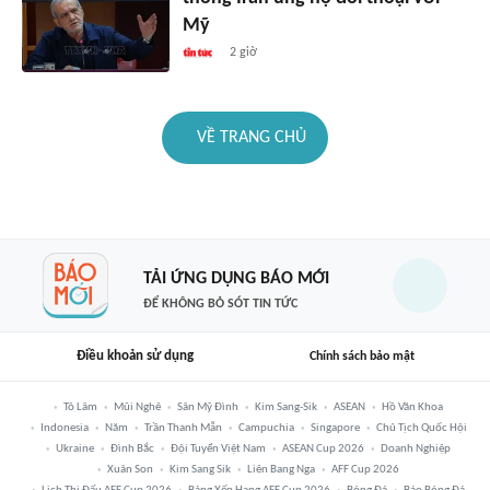
Mỹ
2 giờ
VỀ TRANG CHỦ
TẢI ỨNG DỤNG BÁO MỚI
ĐỂ KHÔNG BỎ SÓT TIN TỨC
Điều khoản sử dụng
Chính sách bảo mật
Tô Lâm
Mũi Nghê
Sân Mỹ Đình
Kim Sang-Sik
ASEAN
Hồ Văn Khoa
Indonesia
Năm
Trần Thanh Mẫn
Campuchia
Singapore
Chủ Tịch Quốc Hội
Ukraine
Đình Bắc
Đội Tuyển Việt Nam
ASEAN Cup 2026
Doanh Nghiệp
Xuân Son
Kim Sang Sik
Liên Bang Nga
AFF Cup 2026