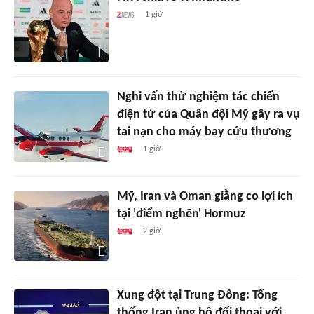
1 giờ
Nghi vấn thử nghiệm tác chiến
điện tử của Quân đội Mỹ gây ra vụ
tai nạn cho máy bay cứu thương
1 giờ
Mỹ, Iran và Oman giằng co lợi ích
tại 'điểm nghẽn' Hormuz
2 giờ
Xung đột tại Trung Đông: Tổng
thống Iran ủng hộ đối thoại với