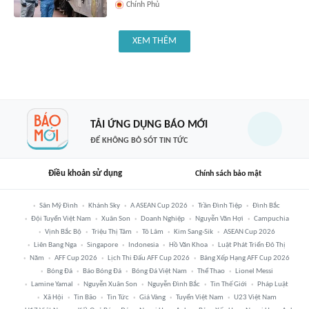
Chính Phủ
XEM THÊM
TẢI ỨNG DỤNG BÁO MỚI
ĐỂ KHÔNG BỎ SÓT TIN TỨC
Điều khoản sử dụng
Chính sách bảo mật
Sân Mỹ Đình
Khánh Sky
A ASEAN Cup 2026
Trần Đình Tiệp
Đình Bắc
Đội Tuyển Việt Nam
Xuân Son
Doanh Nghiệp
Nguyễn Văn Hợi
Campuchia
Vịnh Bắc Bộ
Triệu Thị Tâm
Tô Lâm
Kim Sang-Sik
ASEAN Cup 2026
Liên Bang Nga
Singapore
Indonesia
Hồ Văn Khoa
Luật Phát Triển Đô Thị
Năm
AFF Cup 2026
Lịch Thi Đấu AFF Cup 2026
Bảng Xếp Hạng AFF Cup 2026
Bóng Đá
Báo Bóng Đá
Bóng Đá Việt Nam
Thể Thao
Lionel Messi
Lamine Yamal
Nguyễn Xuân Son
Nguyễn Đình Bắc
Tin Thế Giới
Pháp Luật
Xã Hội
Tin Bão
Tin Tức
Giá Vàng
Tuyển Việt Nam
U23 Việt Nam