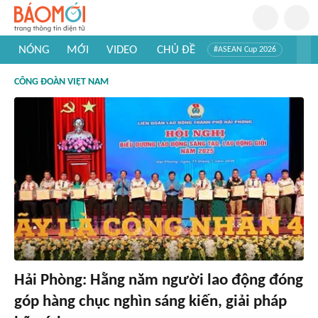
NÓNG
MỚI
VIDEO
CHỦ ĐỀ
#ASEAN Cup 2026
#Trí tuệ nhân tạo
#Mỹ - Iran
#Khám phá Việt Nam
CÔNG ĐOÀN VIỆT NAM
#Khám phá thế giới
Hải Phòng: Hằng năm người lao động đóng
góp hàng chục nghìn sáng kiến, giải pháp