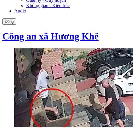
Quản lý - Quy hoạch
Không gian - Kiến trúc
Audio
Đóng
Công an xã Hương Khê