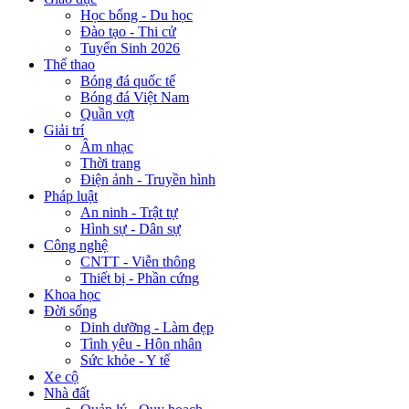
Học bổng - Du học
Đào tạo - Thi cử
Tuyển Sinh 2026
Thể thao
Bóng đá quốc tế
Bóng đá Việt Nam
Quần vợt
Giải trí
Âm nhạc
Thời trang
Điện ảnh - Truyền hình
Pháp luật
An ninh - Trật tự
Hình sự - Dân sự
Công nghệ
CNTT - Viễn thông
Thiết bị - Phần cứng
Khoa học
Đời sống
Dinh dưỡng - Làm đẹp
Tình yêu - Hôn nhân
Sức khỏe - Y tế
Xe cộ
Nhà đất