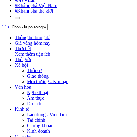
#Khám phá Việt Nam
#Khám phá thế giới
Tin
Thông tin bóng đá
Giá vàng hôm nay
Thời tiết
Xem thêm tiện ích
Thế giới
Xã hội
Thời sự
Giao thông
Môi trường - Khí hậu
Văn hóa
Nghệ thuật
Ẩm thực
Du lịch
Kinh tế
Lao động - Việc làm
Tài chính
Chứng khoán
Kinh doanh
Giáo dục