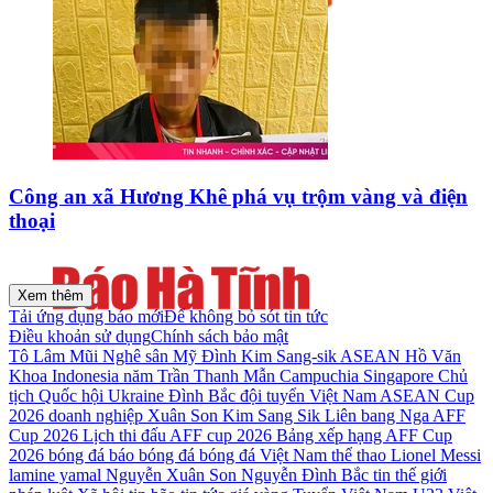
Công an xã Hương Khê phá vụ trộm vàng và điện
thoại
Xem thêm
Tải ứng dụng báo mới
Để không bỏ sót tin tức
Điều khoản sử dụng
Chính sách bảo mật
Tô Lâm
Mũi Nghê
sân Mỹ Đình
Kim Sang-sik
ASEAN
Hồ Văn
Khoa
Indonesia
năm
Trần Thanh Mẫn
Campuchia
Singapore
Chủ
tịch Quốc hội
Ukraine
Đình Bắc
đội tuyển Việt Nam
ASEAN Cup
2026
doanh nghiệp
Xuân Son
Kim Sang Sik
Liên bang Nga
AFF
Cup 2026
Lịch thi đấu AFF cup 2026
Bảng xếp hạng AFF Cup
2026
bóng đá
báo bóng đá
bóng đá Việt Nam
thể thao
Lionel Messi
lamine yamal
Nguyễn Xuân Son
Nguyễn Đình Bắc
tin thế giới