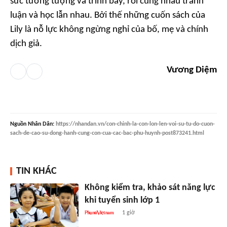
sức tưởng tượng và trình bày, rồi cùng nhau tranh
luận và học lẫn nhau. Bởi thế những cuốn sách của
Lily là nỗ lực không ngừng nghỉ của bố, mẹ và chính
dịch giả.
Vương Diệm
Nguồn
Nhân Dân
:
https://nhandan.vn/con-chinh-la-con-lon-len-voi-su-tu-do-cuon-
sach-de-cao-su-dong-hanh-cung-con-cua-cac-bac-phu-huynh-post873241.html
TIN KHÁC
Không kiểm tra, khảo sát năng lực
khi tuyển sinh lớp 1
1 giờ