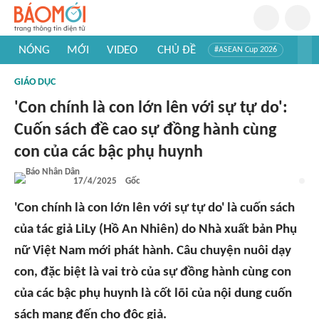
NÓNG
MỚI
VIDEO
CHỦ ĐỀ
#ASEAN Cup 2026
#Trí tuệ nhân tạo
#Mỹ - Iran
#Khám phá Việt Nam
GIÁO DỤC
#Khám phá thế giới
'Con chính là con lớn lên với sự tự do':
Cuốn sách đề cao sự đồng hành cùng
con của các bậc phụ huynh
17/4/2025
Gốc
'Con chính là con lớn lên với sự tự do' là cuốn sách
của tác giả LiLy (Hồ An Nhiên) do Nhà xuất bản Phụ
nữ Việt Nam mới phát hành. Câu chuyện nuôi dạy
con, đặc biệt là vai trò của sự đồng hành cùng con
của các bậc phụ huynh là cốt lõi của nội dung cuốn
sách mang đến cho độc giả.