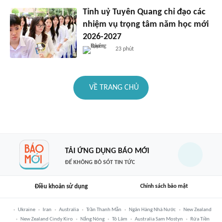
Tỉnh uỷ Tuyên Quang chỉ đạo các
nhiệm vụ trọng tâm năm học mới
2026-2027
23 phút
VỀ TRANG CHỦ
TẢI ỨNG DỤNG BÁO MỚI
ĐỂ KHÔNG BỎ SÓT TIN TỨC
Điều khoản sử dụng
Chính sách bảo mật
Ukraine
Iran
Australia
Trần Thanh Mẫn
Ngân Hàng Nhà Nước
New Zealand
New Zealand Cindy Kiro
Nắng Nóng
Tô Lâm
Australia Sam Mostyn
Rửa Tiền