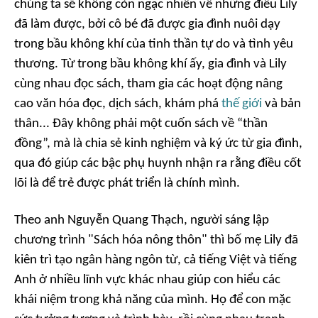
chúng ta sẽ không còn ngạc nhiên về những điều Lily
đã làm được, bởi cô bé đã được gia đình nuôi dạy
trong bầu không khí của tinh thần tự do và tình yêu
thương. Từ trong bầu không khí ấy, gia đình và Lily
cùng nhau đọc sách, tham gia các hoạt động nâng
cao văn hóa đọc, dịch sách, khám phá
thế giới
và bản
thân... Đây không phải một cuốn sách về “thần
đồng”, mà là chia sẻ kinh nghiệm và ký ức từ gia đình,
qua đó giúp các bậc phụ huynh nhận ra rằng điều cốt
lõi là để trẻ được phát triển là chính mình.
Theo anh Nguyễn Quang Thạch, người sáng lập
chương trình "Sách hóa nông thôn" thì bố mẹ Lily đã
kiên trì tạo ngân hàng ngôn từ, cả tiếng Việt và tiếng
Anh ở nhiều lĩnh vực khác nhau giúp con hiểu các
khái niệm trong khả năng của mình. Họ để con mặc